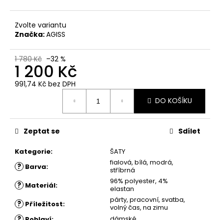
č
u
j
Zvolte variantu
e
Značka:
AGISS
m
e
1 780 Kč
–32 %
1 200 Kč
ŠATY
991,74 Kč
bez DPH
JOJKA
Měrná
DO KOŠÍKU
cena:
1
880
Kč
Zeptat se
Sdílet
Kategorie
:
ŠATY
fialová, bílá, modrá,
?
Barva
:
stříbrná
96% polyester, 4%
?
Materiál
:
elastan
párty, pracovní, svatba,
?
Příležitost
:
volný čas, na zimu
?
dámské
Pohlaví
: