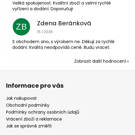
Veliká spokojenost. Kvalitní zboží a velmi rychlé
vyřízení a dodání. Doporučuji
Zdena Beránková
ZB
Hodnocení obchodu je 1 z 5 hvězdiček.
15.1.2026
S obchodem ano, s výrobem ne. Děkuji za rychlé
dodání. Kvalita neodpovídá ceně. Budu vracet.
Zobrazit další hodnocení
Z
á
Informace pro vás
p
a
Jak nakupovat
t
Obchodní podmínky
í
Podmínky ochrany osobních údajů
Vrácení zboží a reklamace
Jak se správně změřit