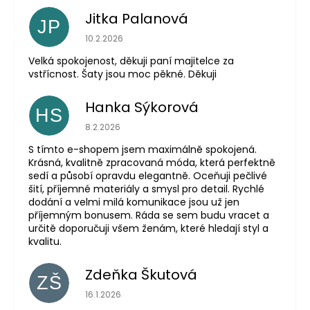
Jitka Palanová
JP
Hodnocení obchodu je 5 z 5 hvězdiček.
10.2.2026
Velká spokojenost, děkuji paní majitelce za
vstřícnost. Šaty jsou moc pěkné. Děkuji
Hanka Sýkorová
HS
Hodnocení obchodu je 5 z 5 hvězdiček.
8.2.2026
S tímto e-shopem jsem maximálně spokojená.
Krásná, kvalitně zpracovaná móda, která perfektně
sedí a působí opravdu elegantně. Oceňuji pečlivé
šití, příjemné materiály a smysl pro detail. Rychlé
dodání a velmi milá komunikace jsou už jen
příjemným bonusem. Ráda se sem budu vracet a
určitě doporučuji všem ženám, které hledají styl a
kvalitu.
Zdeňka Škutová
ZŠ
Hodnocení obchodu je 5 z 5 hvězdiček.
16.1.2026