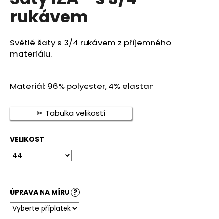
je
a
rukávem
5,0
z
j
5
í
hvězdiček.
Světlé šaty s 3/4 rukávem z příjemného
t
materiálu.
?
Materiál: 96% polyester, 4% elastan
Tabulka velikostí
HLEDAT
VELIKOST
D
o
p
o
ÚPRAVA NA MÍRU
?
r
u