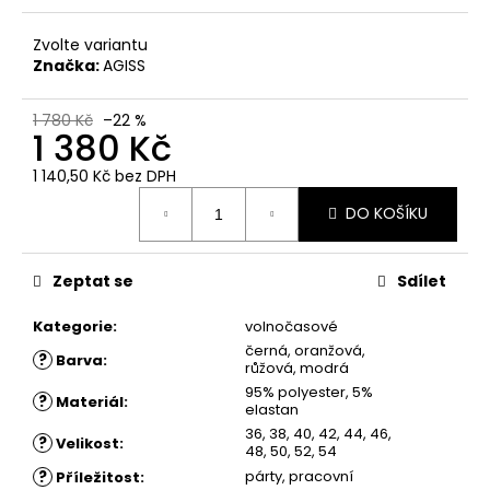
č
u
Zvolte variantu
j
Značka:
AGISS
e
m
e
1 780 Kč
–22 %
1 380 Kč
1 140,50 Kč
bez DPH
ŠATY
Měrná
DOLORES
DO KOŠÍKU
cena:
-
LETNÍ
ŠATY
Zeptat se
Sdílet
1
880
Kategorie
:
volnočasové
Kč
černá, oranžová,
?
Barva
:
růžová, modrá
95% polyester, 5%
?
Materiál
:
elastan
36, 38, 40, 42, 44, 46,
?
Velikost
:
48, 50, 52, 54
?
párty, pracovní
Příležitost
: