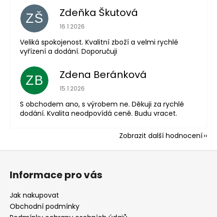
Zdeňka Škutová
ZŠ
Hodnocení obchodu je 5 z 5 hvězdiček.
16.1.2026
Veliká spokojenost. Kvalitní zboží a velmi rychlé
vyřízení a dodání. Doporučuji
Zdena Beránková
ZB
Hodnocení obchodu je 1 z 5 hvězdiček.
15.1.2026
S obchodem ano, s výrobem ne. Děkuji za rychlé
dodání. Kvalita neodpovídá ceně. Budu vracet.
Zobrazit další hodnocení
Z
á
Informace pro vás
p
a
Jak nakupovat
t
Obchodní podmínky