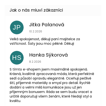
Jitka Palanová
JP
Hodnocení obchodu je 5 z 5 hvězdiček.
10.2.2026
Velká spokojenost, děkuji paní majitelce za
vstřícnost. Šaty jsou moc pěkné. Děkuji
Hanka Sýkorová
HS
Hodnocení obchodu je 5 z 5 hvězdiček.
8.2.2026
S tímto e-shopem jsem maximálně spokojená.
Krásná, kvalitně zpracovaná móda, která perfektně
sedí a působí opravdu elegantně. Oceňuji pečlivé
šití, příjemné materiály a smysl pro detail. Rychlé
dodání a velmi milá komunikace jsou už jen
příjemným bonusem. Ráda se sem budu vracet a
určitě doporučuji všem ženám, které hledají styl a
kvalitu.