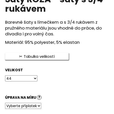
je
a
rukávem
0,0
z
j
5
í
hvězdiček.
Barevné šaty s límečkem a s 3/4 rukávem z
t
pružného materiálu jsou vhodné do práce, do
?
divadla i pro volný čas.
Materiál: 95% polyester, 5% elastan
Tabulka velikostí
HLEDAT
VELIKOST
D
o
p
o
ÚPRAVA NA MÍRU
?
r
u