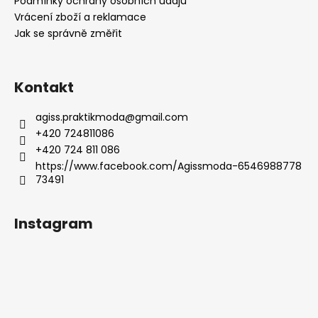
í
Podmínky ochrany osobních údajů
Vrácení zboží a reklamace
Jak se správně změřit
Kontakt
agiss.praktikmoda
@
gmail.com
+420 724811086
+420 724 811 086
https://www.facebook.com/Agissmoda-6546988778
73491
Instagram