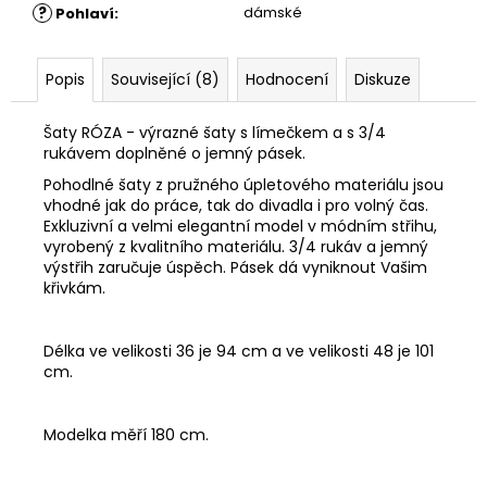
?
dámské
Pohlaví
:
Popis
Související (8)
Hodnocení
Diskuze
Šaty RÓZA - výrazné šaty s límečkem a s 3/4
rukávem doplněné o jemný pásek.
Pohodlné šaty z pružného úpletového materiálu jsou
vhodné jak do práce, tak do divadla i pro volný čas.
Exkluzivní a velmi elegantní model v módním střihu,
vyrobený z kvalitního materiálu. 3/4 rukáv a jemný
výstřih zaručuje úspěch. Pásek dá vyniknout Vašim
křivkám.
Délka ve velikosti 36 je 94 cm a ve velikosti 48 je 101
cm.
Modelka měří 180 cm.