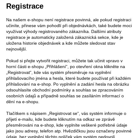
Registrace
Na našem e-shopu není registrace povinná, ale pokud registraci
učiníte, přinese vám pohodlí při objednávkách, také budete moci
využívat výhody registrovaného zákazníka. Dalšími atributy
registrace je automaticky založená zákaznická sekce, kde je
uložena historie objednávek a kde můžete sledovat stav
nejnovější.
Pokud si přejte vytvořit registraci, můžete tak učinit vpravo v
horní části e-shopu „Přihlášení“, po otevření okna klikněte na
„Registrovat“, kde vás systém přesměruje na vyplnění
přihlašovacího jména a hesla, které budete používat při každém
přihlašování na e-shop. Po vyplnění a zadání hesla na obrázku
odsouhlasíte obchodní podmínky a souhlas se zpracováním
osobních údajů a případně souhlas se zasíláním informací o
dění na e-shopu.
Tlačítkem s nápisem „Registrovat se“, vás systém informuje o
přijetí e-mailu, kde budete kliknutím na odkaz ve zprávě
přesměrováni na e-shop, kde vyplníte veškeré potřebné údaje
jako jsou adresy, telefon atp. Hvězdičkou jsou označeny povinné
údaje, bez vyplnění těchto políček vám systém nedovolí