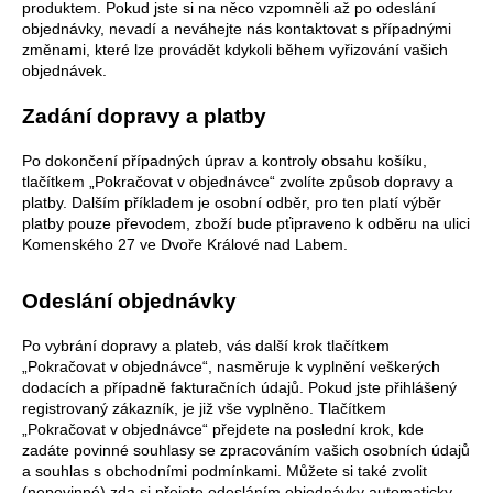
produktem. Pokud jste si na něco vzpomněli až po odeslání
objednávky, nevadí a neváhejte nás kontaktovat s případnými
změnami, které lze provádět kdykoli během vyřizování vašich
objednávek.
Zadání dopravy a platby
Po dokončení případných úprav a kontroly obsahu košíku,
tlačítkem „Pokračovat v objednávce“ zvolíte způsob dopravy a
platby. Dalším příkladem je osobní odběr, pro ten platí výběr
platby pouze převodem, zboží bude pťipraveno k odběru na ulici
Komenského 27 ve Dvoře Králové nad Labem.
Odeslání objednávky
Po vybrání dopravy a plateb, vás další krok tlačítkem
„Pokračovat v objednávce“, nasměruje k vyplnění veškerých
dodacích a případně fakturačních údajů. Pokud jste přihlášený
registrovaný zákazník, je již vše vyplněno. Tlačítkem
„Pokračovat v objednávce“ přejdete na poslední krok, kde
zadáte povinné souhlasy se zpracováním vašich osobních údajů
a souhlas s obchodními podmínkami. Můžete si také zvolit
(nepovinné) zda si přejete odesláním objednávky automaticky