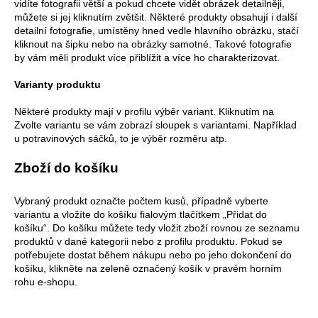
č
vidíte fotografii větší a pokud chcete vidět obrázek detailněji,
u
můžete si jej kliknutím zvětšit. Některé produkty obsahují i další
j
detailní fotografie, umístěny hned vedle hlavního obrázku, stačí
kliknout na šipku nebo na obrázky samotné. Takové fotografie
e
by vám měli produkt více přiblížit a více ho charakterizovat.
m
e
Varianty produktu
Některé produkty mají v profilu výběr variant. Kliknutím na
ŠATY
Zvolte variantu se vám zobrazí sloupek s variantami. Například
KORA
u potravinových sáčků, to je výběr rozměru atp.
1
880
Zboží do košíku
Kč
Vybraný produkt označte počtem kusů, případně vyberte
variantu a vložíte do košíku fialovým tlačítkem „Přidat do
košíku“. Do košíku můžete tedy vložit zboží rovnou ze seznamu
produktů v dané kategorii nebo z profilu produktu. Pokud se
potřebujete dostat během nákupu nebo po jeho dokončení do
košíku, klikněte na zeleně označený košík v pravém horním
rohu e-shopu.