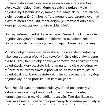
přihlášení do zákaznické sekce se na hlavní stránce zobraz
výpis vašich objednávek.
Menu obsahuje sekce:
Moje
objednávky, Osobní údaje, Komentáře, Moje slevy, Komunikace
s obchodem a Změna hesla. Toto menu je zobrazeno vlevo nad
hlavním menu produktů, mezi kterými je i možnost odhlášení,
které je rovněž vpravo nahoře u „Můj účet“.
Stav vytvořené objednávky je označen červeně, pokud je vaše
objednávka vyřízena bude tato informace označena zeleně.
Stavy mezi vytvořenou a vyřízenou nejsou barevně označeny.
V historii objednávek uvidíte veškeré údaje každé objednávky,
jako jsou datum a přesný čas vytvoření, číslo objednávky, cenu
s a bez DPH, faktura objednávky a samozřejmě i celkový detail
objednávek, který otevřete kliknutím na tento číslo objednávky.
Můžete si tak zkontrolovat a podívat se na zboží které jste si
objednávali atp. Okno zavřete kliknutím vpravo nahoře na „Moje
objednávky“ nebo překliknutím kamkoli jinam.
Bohužel náš systém neumožňuje vytvořené objednávky v
zákaznické sekci duplikovat, pokud si duplikaci přejete,
kontaktujte nás a my vše uděláme za vás. Tato duplikace se
využívá zejména u častých a opakovaných objednávkách, kdy je