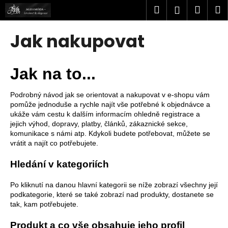
K
Přejít
Hledat
Náku
M
Přihlášen
na
o
obsah
Zpět
Zpět
košík
š
Jak nakupovat
í
C
k
o
Jak na to...
p
o
Podrobný návod jak se orientovat a nakupovat v e-shopu vám
pomůže jednoduše a rychle najít vše potřebné k objednávce a
t
ukáže vám cestu k dalším informacím ohledně registrace a
ř
jejich výhod, dopravy, platby, článků, zákaznické sekce,
e
komunikace s námi atp. Kdykoli budete potřebovat, můžete se
vrátit a najít co potřebujete.
b
u
Hledání v kategoriích
j
e
Po kliknutí na danou hlavní kategorii se níže zobrazí všechny její
podkategorie, které se také zobrazí nad produkty, dostanete se
t
tak, kam potřebujete.
e
n
Produkt a c
o vše obsahuje jeho profil