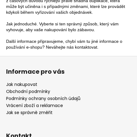
z časových důvodů rychlejší právě snadná duplikace, která
může být učiněna i s případnými změnami, které lze provádět
kdykoli během vyřizování vašich objednávek.
Jak jednoduché. Vyberte si ten správný způsob, který vám
vyhovuje, aby vaše nakupování bylo zábavou.
Další informace připravujeme, chybí vám tu jiné informace o
používání e-shopu? Neváhejte nás kontaktovat.
Z
á
Informace pro vás
p
a
Jak nakupovat
t
Obchodní podmínky
í
Podmínky ochrany osobních údajů
Vrácení zboží a reklamace
Jak se správně změřit
Kontakt