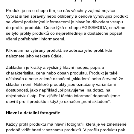
a
Produkt je na e-shopu tím, co nás všechny zajímá nejvíce.
j
Vybrat si ten správný nebo oblíbený a cenově vyhovující produkt
í
se všemi potřebnými informacemi je hlavním důvodem vstupu
do profilu produktu. Co se týká e-shopu AGISSMODA, snažíme
t
se tyto profily produktů co nejpřehledněji a dostatečně popsat
?
všemi potřebnými informacemi.
Kliknutím na vybraný produkt, se zobrazí jeho profil, kde
naleznete jeho veškeré údaje.
Základem je krátký a výstižný hlavní nadpis, popis a
HLEDAT
charakteristika, cena nebo obsah produktu. Produkt je také
očíslován a nese zelené označení „skladem“ nebo červené že
skladem není. Některé produkty jsou označeny variantami
dostupnosti, jako například „připravujeme, na dotaz, na
D
objednávku“ atp. Pro zjištění těchto informací doporučujeme
o
otevřít profil produktu i když je označen „není skladem“.
p
Hlavní a detailní fotografie
o
r
Každý profil produktu má hlavní fotografii, která je ve zmenšené
u
podobě vidět hned v seznamu produktů. V profilu produktu pak