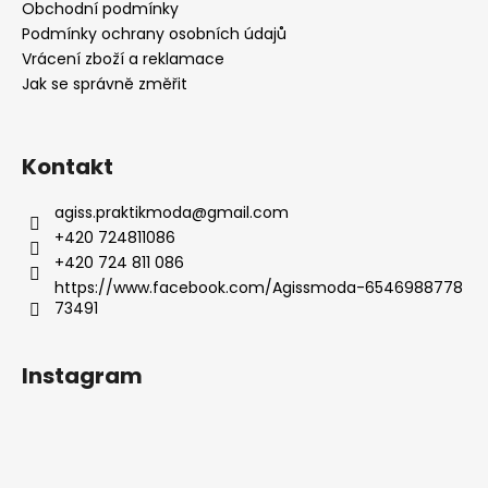
t
Obchodní podmínky
í
Podmínky ochrany osobních údajů
Vrácení zboží a reklamace
Jak se správně změřit
Kontakt
agiss.praktikmoda
@
gmail.com
+420 724811086
+420 724 811 086
https://www.facebook.com/Agissmoda-6546988778
73491
Instagram