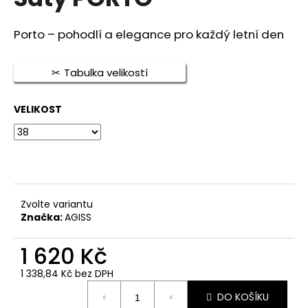
je
a
0,0
z
j
Porto – pohodlí a elegance pro každý letní den
5
í
hvězdiček.
t
Tabulka velikostí
?
VELIKOST
HLEDAT
Zvolte variantu
D
Značka:
AGISS
o
p
1 620 Kč
o
1 338,84 Kč bez DPH
r
Měrná
u
DO KOŠÍKU
cena: