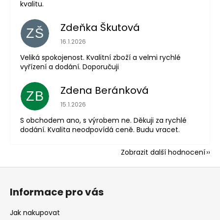
kvalitu.
Zdeňka Škutová
ZŠ
Hodnocení obchodu je 5 z 5 hvězdiček.
16.1.2026
Veliká spokojenost. Kvalitní zboží a velmi rychlé
vyřízení a dodání. Doporučuji
Zdena Beránková
ZB
Hodnocení obchodu je 1 z 5 hvězdiček.
15.1.2026
S obchodem ano, s výrobem ne. Děkuji za rychlé
dodání. Kvalita neodpovídá ceně. Budu vracet.
Zobrazit další hodnocení
Z
á
Informace pro vás
p
a
Jak nakupovat