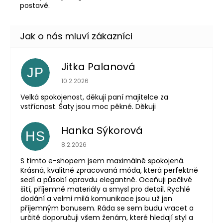
postavě.
Jitka Palanová
JP
Hodnocení obchodu je 5 z 5 hvězdiček.
10.2.2026
Velká spokojenost, děkuji paní majitelce za
vstřícnost. Šaty jsou moc pěkné. Děkuji
Hanka Sýkorová
HS
Hodnocení obchodu je 5 z 5 hvězdiček.
8.2.2026
S tímto e-shopem jsem maximálně spokojená.
Krásná, kvalitně zpracovaná móda, která perfektně
sedí a působí opravdu elegantně. Oceňuji pečlivé
šití, příjemné materiály a smysl pro detail. Rychlé
dodání a velmi milá komunikace jsou už jen
příjemným bonusem. Ráda se sem budu vracet a
určitě doporučuji všem ženám, které hledají styl a