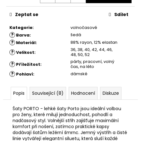
č
u
j
Zeptat se
Sdílet
e
m
Kategorie
:
volnočasové
e
?
šedá
Barva
:
?
88% rayon, 12% elastan
Materiál
:
36, 38, 40, 42, 44, 46,
?
Velikost
:
ŠATY
48, 50, 52
KORA
párty, pracovní, volný
?
Příležitost
:
čas, na léto
1
880
?
dámské
Pohlaví
:
Kč
Popis
Související (8)
Hodnocení
Diskuze
Šaty PORTO - lehké šaty Porto jsou ideální volbou
pro ženy, které milují jednoduchost, pohodlí a
nadčasový styl. Volnější střih zajišťuje maximální
komfort při nošení, zatímco praktické kapsy
dodávají šatům ležérní šmrnc. Jemný výstřih a čisté
linie vytvářejí elegantní siluetu, která sluší každé