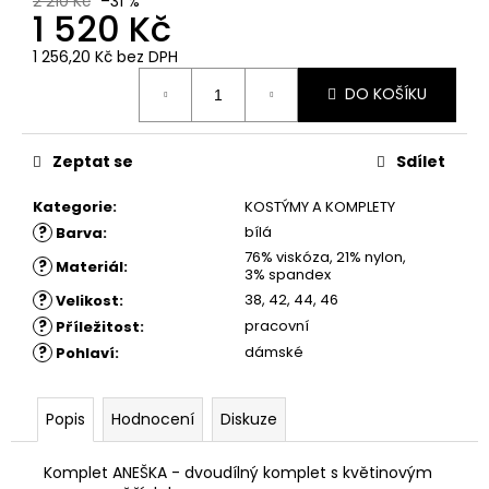
č
2 210 Kč
–31 %
1 520 Kč
u
j
1 256,20 Kč bez DPH
e
Měrná
DO KOŠÍKU
m
cena:
e
Zeptat se
Sdílet
ŠATY
KELY
Kategorie
:
KOSTÝMY A KOMPLETY
-
?
bílá
Barva
:
TMAVĚ
76% viskóza, 21% nylon,
MODRÉ
?
Materiál
:
3% spandex
POUZDROVÉ
ŠATY
?
38, 42, 44, 46
Velikost
:
?
pracovní
1
Příležitost
:
880
?
dámské
Pohlaví
:
Kč
Popis
Hodnocení
Diskuze
Komplet ANEŠKA - dvoudílný komplet s květinovým