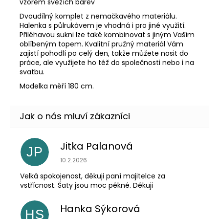
vzorem svěžích barev
Dvoudílný komplet z nemačkavého materiálu.
Halenka s půlrukávem je vhodná i pro jiné využití.
Přiléhavou sukni lze také kombinovat s jiným Vaším
oblíbeným topem. Kvalitní pružný materiál Vám
zajistí pohodlí po celý den, takže můžete nosit do
práce, ale využijete ho též do společnosti nebo i na
svatbu.
Modelka měří 180 cm.
Jitka Palanová
JP
Hodnocení obchodu je 5 z 5 hvězdiček.
10.2.2026
Velká spokojenost, děkuji paní majitelce za
vstřícnost. Šaty jsou moc pěkné. Děkuji
Hanka Sýkorová
HS