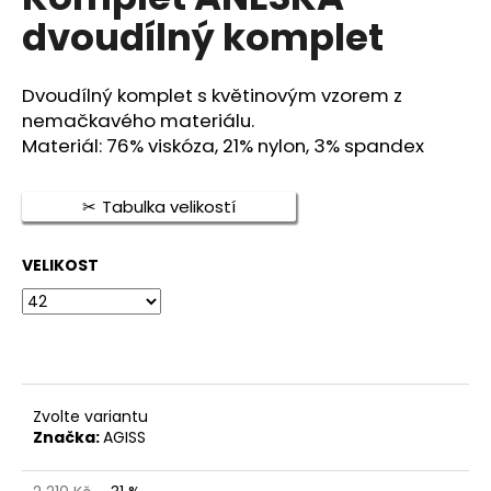
je
a
dvoudílný komplet
0,0
z
j
5
í
hvězdiček.
Dvoudílný komplet s květinovým vzorem z
t
nemačkavého materiálu.
?
Materiál: 76% viskóza, 21% nylon, 3% spandex
Tabulka velikostí
HLEDAT
VELIKOST
D
o
p
Zvolte variantu
o
Značka:
AGISS
r
u