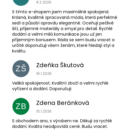
Hodnocení obchodu je 5 z 5 hvězdiček.
8.2.2026
S tímto e-shopem jsem maximálně spokojená.
Krásná, kvalitně zpracovaná móda, která perfektně
sedí a působí opravdu elegantně. Oceňuji pečlivé
šití, příjemné materiály a smysl pro detail. Rychlé
dodání a velmi milá komunikace jsou už jen
příjemným bonusem. Ráda se sem budu vracet a
určitě doporučuji všem ženám, které hledají styl a
kvalitu.
Zdeňka Škutová
ZŠ
Hodnocení obchodu je 5 z 5 hvězdiček.
16.1.2026
Veliká spokojenost. Kvalitní zboží a velmi rychlé
vyřízení a dodání. Doporučuji
Zdena Beránková
ZB
Hodnocení obchodu je 1 z 5 hvězdiček.
15.1.2026
S obchodem ano, s výrobem ne. Děkuji za rychlé
dodání. Kvalita neodpovídá ceně. Budu vracet.