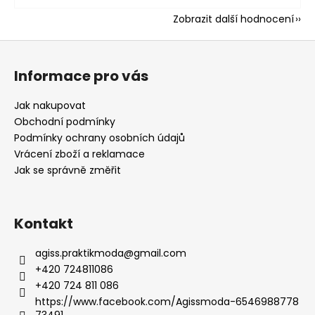
Zobrazit další hodnocení
Z
á
Informace pro vás
p
a
Jak nakupovat
t
Obchodní podmínky
í
Podmínky ochrany osobních údajů
Vrácení zboží a reklamace
Jak se správně změřit
Kontakt
agiss.praktikmoda
@
gmail.com
+420 724811086
+420 724 811 086
https://www.facebook.com/Agissmoda-6546988778
73491