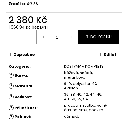
č
Značka:
AGISS
u
j
2 380 Kč
e
m
1 966,94 Kč
bez DPH
e
Měrná
DO KOŠÍKU
cena:
ŠATY
JANKA
Zeptat se
Sdílet
-
ČERNÉ
Kategorie
:
KOSTÝMY A KOMPLETY
1
béžová, hnědá,
?
Barva
:
780
meruňková
Kč
94% polyester, 6%
?
Materiál
:
elastan
36, 38, 40, 42, 44, 46,
?
Velikost
:
48, 50, 52, 54
pracovní, svatba, volný
?
Příležitost
:
čas, na zimu, podzim
?
dámské
Pohlaví
: