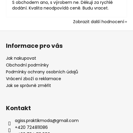
S obchodem ano, s výrobem ne. Děkuji za rychlé
dodání. Kvalita neodpovídá ceně. Budu vracet.
Zobrazit další hodnocení
Z
á
Informace pro vás
p
a
Jak nakupovat
t
Obchodní podmínky
í
Podmínky ochrany osobních údajů
Vrácení zboží a reklamace
Jak se správně změřit
Kontakt
agiss.praktikmoda
@
gmail.com
+420 724811086