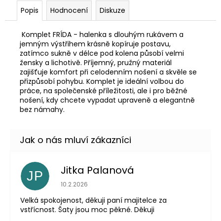
Popis
Hodnocení
Diskuze
Komplet FRÍDA - halenka s dlouhým rukávem a
jemným výstřihem krásně kopíruje postavu,
zatímco sukně v délce pod kolena působí velmi
žensky a lichotivě. Příjemný, pružný materiál
zajišťuje komfort při celodenním nošení a skvěle se
přizpůsobí pohybu. Komplet je ideální volbou do
práce, na společenské příležitosti, ale i pro běžné
nošení, kdy chcete vypadat upraveně a elegantně
bez námahy.
Jitka Palanová
JP
Hodnocení obchodu je 5 z 5 hvězdiček.
10.2.2026
Velká spokojenost, děkuji paní majitelce za
vstřícnost. Šaty jsou moc pěkné. Děkuji