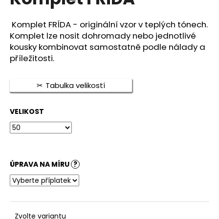
je
a
0,0
z
j
Komplet FRÍDA - originální vzor v teplých tónech.
5
Komplet lze nosit dohromady nebo jednotlivé
í
hvězdiček.
kousky kombinovat samostatně podle nálady a
t
příležitosti.
?
Tabulka velikostí
VELIKOST
HLEDAT
D
ÚPRAVA NA MÍRU
?
o
p
o
r
u
Zvolte variantu