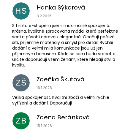
Hanka Sýkorová
HS
Hodnocení obchodu je 5 z 5 hvězdiček.
8.2.2026
S tímto e-shopem jsem maximálně spokojená.
Krásná, kvalitně zpracovaná móda, která perfektně
sedí a působí opravdu elegantně. Oceňuji pečlivé
šití, příjemné materiály a smysl pro detail. Rychlé
dodání a velmi milá komunikace jsou už jen
příjemným bonusem. Ráda se sem budu vracet a
určitě doporučuji všem ženám, které hledají styl a
kvalitu.
Zdeňka Škutová
ZŠ
Hodnocení obchodu je 5 z 5 hvězdiček.
16.1.2026
Veliká spokojenost. Kvalitní zboží a velmi rychlé
vyřízení a dodání. Doporučuji
Zdena Beránková
ZB
Hodnocení obchodu je 1 z 5 hvězdiček.
15.1.2026