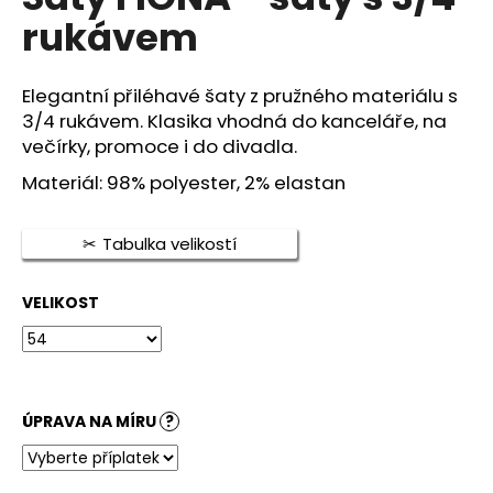
je
a
rukávem
0,0
z
j
5
í
hvězdiček.
Elegantní přiléhavé šaty z pružného materiálu s
t
3/4 rukávem. Klasika vhodná do kanceláře, na
?
večírky, promoce i do divadla.
Materiál: 98% polyester, 2% elastan
Tabulka velikostí
HLEDAT
VELIKOST
D
o
p
o
ÚPRAVA NA MÍRU
?
r
u