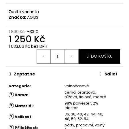
č
u
Zvolte variantu
j
Značka:
AGISS
e
m
e
1 890 Kč
–33 %
1 250 Kč
1 033,06 Kč
bez DPH
ŠATY
Měrná
ANIKA
DO KOŠÍKU
cena:
-
POUZDROVÉ
ŠATY
-
Zeptat se
Sdílet
ČERNÉ
S
Kategorie
:
volnočasové
KRAJKOU
černá, oranžová,
?
Barva
:
1
růžová, fialová, modrá
750
98% polyester, 2%
?
Kč
Materiál
:
elastan
36, 38, 40, 42, 44, 46,
?
Velikost
:
48, 50, 52, 54
párty, pracovní, volný
?
Příležitost
: