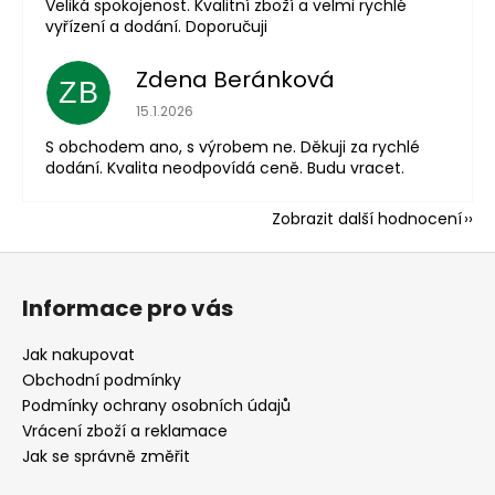
Veliká spokojenost. Kvalitní zboží a velmi rychlé
vyřízení a dodání. Doporučuji
Zdena Beránková
ZB
Hodnocení obchodu je 1 z 5 hvězdiček.
15.1.2026
S obchodem ano, s výrobem ne. Děkuji za rychlé
dodání. Kvalita neodpovídá ceně. Budu vracet.
Zobrazit další hodnocení
Z
á
Informace pro vás
p
a
Jak nakupovat
t
Obchodní podmínky
í
Podmínky ochrany osobních údajů
Vrácení zboží a reklamace
Jak se správně změřit