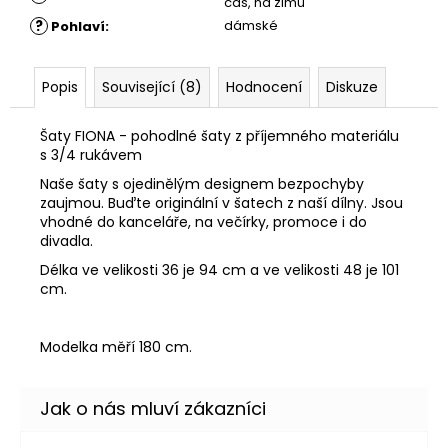
čas, na zimu
?
dámské
Pohlaví
:
Popis
Související (8)
Hodnocení
Diskuze
Šaty FIONA - pohodlné šaty z příjemného materiálu
s 3/4 rukávem
Naše šaty s ojedinělým designem bezpochyby
zaujmou. Buďte originální v šatech z naší dílny. Jsou
vhodné do kanceláře, na večírky, promoce i do
divadla.
Délka ve velikosti 36 je 94 cm a ve velikosti 48 je 101
cm.
Modelka měří 180 cm.