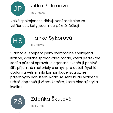
Jitka Palanová
JP
Hodnocení obchodu je 5 z 5 hvězdiček.
10.2.2026
Velká spokojenost, děkuji paní majitelce za
vstřícnost. Šaty jsou moc pěkné. Děkuji
Hanka Sýkorová
HS
Hodnocení obchodu je 5 z 5 hvězdiček.
8.2.2026
S tímto e-shopem jsem maximálně spokojená.
Krásná, kvalitně zpracovaná móda, která perfektně
sedí a působí opravdu elegantně. Oceňuji pečlivé
šití, příjemné materiály a smysl pro detail. Rychlé
dodání a velmi milá komunikace jsou už jen
příjemným bonusem. Ráda se sem budu vracet a
určitě doporučuji všem ženám, které hledají styl a
kvalitu.
Zdeňka Škutová
ZŠ
Hodnocení obchodu je 5 z 5 hvězdiček.
16.1.2026