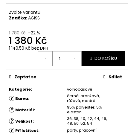
č
u
Zvolte variantu
j
Značka:
AGISS
e
m
e
1 780 Kč
–22 %
1 380 Kč
1 140,50 Kč
bez DPH
ŠATY
Měrná
KESY
DO KOŠÍKU
cena:
1
260
Kč
Zeptat se
Sdílet
Původně:
1
Kategorie
:
volnočasové
880
Kč
černá, oranžová,
?
Barva
:
růžová, modrá
95% polyester, 5%
?
Materiál
:
elastan
36, 38, 40, 42, 44, 46,
?
Velikost
:
48, 50, 52, 54
?
párty, pracovní
Příležitost
: