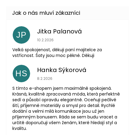
Jitka Palanová
JP
Hodnocení obchodu je 5 z 5 hvězdiček.
10.2.2026
Velká spokojenost, děkuji paní majitelce za
vstřícnost. Šaty jsou moc pěkné. Děkuji
Hanka Sýkorová
HS
Hodnocení obchodu je 5 z 5 hvězdiček.
8.2.2026
S tímto e-shopem jsem maximálně spokojená.
Krásná, kvalitně zpracovaná móda, která perfektně
sedí a působí opravdu elegantně. Oceňuji pečlivé
šití, příjemné materiály a smysl pro detail. Rychlé
dodání a velmi milá komunikace jsou už jen
příjemným bonusem. Ráda se sem budu vracet a
určitě doporučuji všem ženám, které hledají styl a
kvalitu.