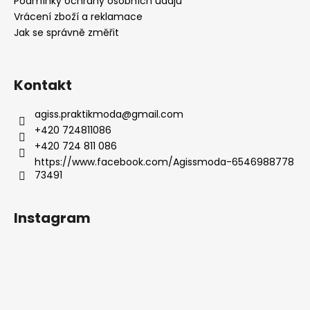
í
Podmínky ochrany osobních údajů
Vrácení zboží a reklamace
Jak se správně změřit
Kontakt
agiss.praktikmoda
@
gmail.com
+420 724811086
+420 724 811 086
https://www.facebook.com/Agissmoda-6546988778
73491
Instagram