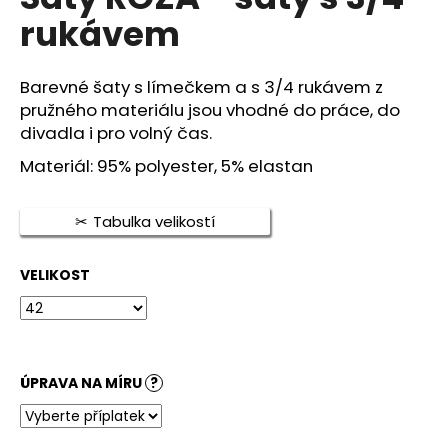
je
a
rukávem
0,0
z
j
5
í
hvězdiček.
Barevné šaty s límečkem a s 3/4 rukávem z
t
pružného materiálu jsou vhodné do práce, do
?
divadla i pro volný čas.
Materiál: 95% polyester, 5% elastan
Tabulka velikostí
HLEDAT
VELIKOST
D
o
p
o
ÚPRAVA NA MÍRU
?
r
u