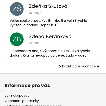
Zdeňka Škutová
ZŠ
Hodnocení obchodu je 5 z 5 hvězdiček.
16.1.2026
Veliká spokojenost. Kvalitní zboží a velmi rychlé
vyřízení a dodání. Doporučuji
Zdena Beránková
ZB
Hodnocení obchodu je 1 z 5 hvězdiček.
15.1.2026
S obchodem ano, s výrobem ne. Děkuji za rychlé
dodání. Kvalita neodpovídá ceně. Budu vracet.
Zobrazit další hodnocení
Z
á
Informace pro vás
p
a
Jak nakupovat
t
Obchodní podmínky