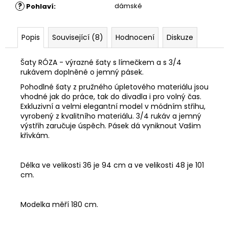
?
dámské
Pohlaví
:
Popis
Související (8)
Hodnocení
Diskuze
Šaty RÓZA - výrazné šaty s límečkem a s 3/4
rukávem doplněné o jemný pásek.
Pohodlné šaty z pružného úpletového materiálu jsou
vhodné jak do práce, tak do divadla i pro volný čas.
Exkluzivní a velmi elegantní model v módním střihu,
vyrobený z kvalitního materiálu. 3/4 rukáv a jemný
výstřih zaručuje úspěch. Pásek dá vyniknout Vašim
křivkám.
Délka ve velikosti 36 je 94 cm a ve velikosti 48 je 101
cm.
Modelka měří 180 cm.