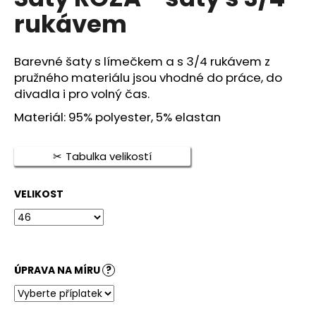
je
a
rukávem
0,0
z
j
5
í
hvězdiček.
Barevné šaty s límečkem a s 3/4 rukávem z
t
pružného materiálu jsou vhodné do práce, do
?
divadla i pro volný čas.
Materiál: 95% polyester, 5% elastan
Tabulka velikostí
HLEDAT
VELIKOST
D
o
p
o
ÚPRAVA NA MÍRU
?
r
u