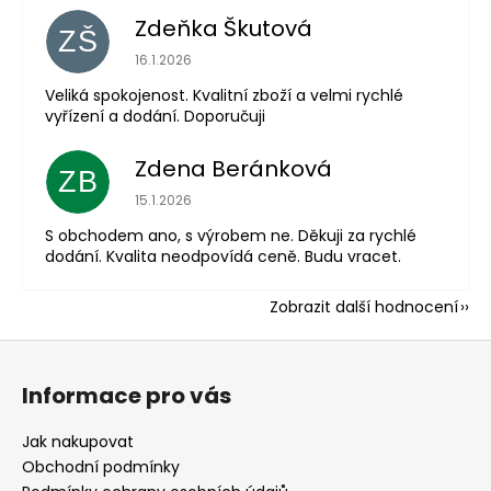
Zdeňka Škutová
ZŠ
Hodnocení obchodu je 5 z 5 hvězdiček.
16.1.2026
Veliká spokojenost. Kvalitní zboží a velmi rychlé
vyřízení a dodání. Doporučuji
Zdena Beránková
ZB
Hodnocení obchodu je 1 z 5 hvězdiček.
15.1.2026
S obchodem ano, s výrobem ne. Děkuji za rychlé
dodání. Kvalita neodpovídá ceně. Budu vracet.
Zobrazit další hodnocení
Z
á
Informace pro vás
p
a
Jak nakupovat
t
Obchodní podmínky