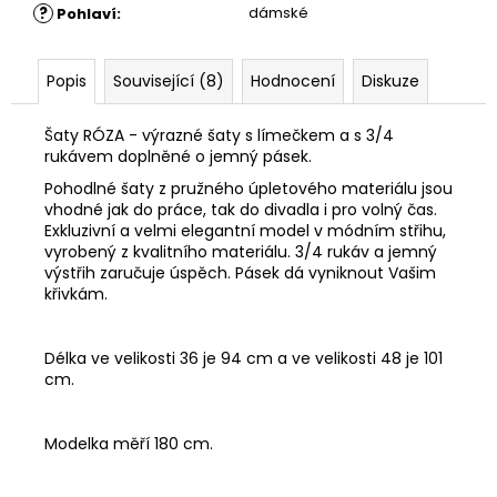
?
dámské
Pohlaví
:
Popis
Související (8)
Hodnocení
Diskuze
Šaty RÓZA - výrazné šaty s límečkem a s 3/4
rukávem doplněné o jemný pásek.
Pohodlné šaty z pružného úpletového materiálu jsou
vhodné jak do práce, tak do divadla i pro volný čas.
Exkluzivní a velmi elegantní model v módním střihu,
vyrobený z kvalitního materiálu. 3/4 rukáv a jemný
výstřih zaručuje úspěch. Pásek dá vyniknout Vašim
křivkám.
Délka ve velikosti 36 je 94 cm a ve velikosti 48 je 101
cm.
Modelka měří 180 cm.