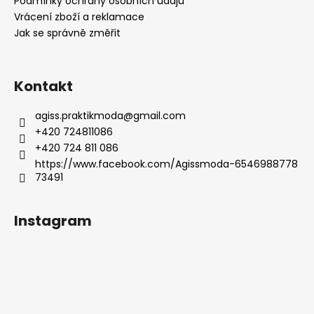
í
Podmínky ochrany osobních údajů
Vrácení zboží a reklamace
Jak se správně změřit
Kontakt
agiss.praktikmoda
@
gmail.com
+420 724811086
+420 724 811 086
https://www.facebook.com/Agissmoda-6546988778
73491
Instagram