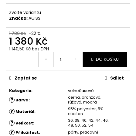
č
u
Zvolte variantu
j
Značka:
AGISS
e
m
e
1 780 Kč
–22 %
1 380 Kč
1 140,50 Kč
bez DPH
ŠATY
Měrná
EMILY
DO KOŠÍKU
cena:
-
LETNÍ
KVĚTOVANÉ
ŠATY
Zeptat se
Sdílet
1
Kategorie
:
volnočasové
780
Kč
černá, oranžová,
?
Barva
:
růžová, modrá
95% polyester, 5%
?
Materiál
:
elastan
36, 38, 40, 42, 44, 46,
?
Velikost
:
48, 50, 52, 54
?
párty, pracovní
Příležitost
: