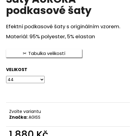
je
a
podkasové šaty
0,0
z
j
5
í
hvězdiček.
Efektní podkasové šaty s originálním vzorem.
t
Materiál: 95% polyester, 5% elastan
?
Tabulka velikostí
VELIKOST
HLEDAT
D
o
p
Zvolte variantu
o
Značka:
AGISS
r
u
1 880 Kč