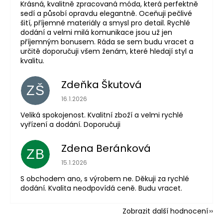
Krásná, kvalitně zpracovaná móda, která perfektně
sedí a působí opravdu elegantně. Oceňuji pečlivé
šití, příjemné materiály a smysl pro detail. Rychlé
dodání a velmi milá komunikace jsou už jen
příjemným bonusem. Ráda se sem budu vracet a
určitě doporučuji všem ženám, které hledají styl a
kvalitu.
Zdeňka Škutová
ZŠ
Hodnocení obchodu je 5 z 5 hvězdiček.
16.1.2026
Veliká spokojenost. Kvalitní zboží a velmi rychlé
vyřízení a dodání. Doporučuji
Zdena Beránková
ZB
Hodnocení obchodu je 1 z 5 hvězdiček.
15.1.2026
S obchodem ano, s výrobem ne. Děkuji za rychlé
dodání. Kvalita neodpovídá ceně. Budu vracet.
Zobrazit další hodnocení