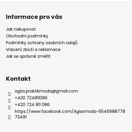
Z
á
Informace pro vás
p
a
Jak nakupovat
t
Obchodní podmínky
í
Podmínky ochrany osobních údajů
Vrácení zboží a reklamace
Jak se správně změřit
Kontakt
agiss.praktikmoda
@
gmail.com
+420 724811086
+420 724 811 086
https://www.facebook.com/Agissmoda-6546988778
73491