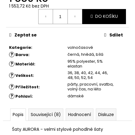
č
1 553,72 Kč bez DPH
u
Měrná
j
DO KOŠÍKU
cena:
e
m
e
Zeptat se
Sdílet
Kategorie
:
volnočasové
ŠATY
?
černá, hnědá, bílá
Barva
:
SOFIA
95% polyester, 5%
-
?
Materiál
:
elastan
KOŠILOVÉ
ŠATY
36, 38, 40, 42, 44, 46,
?
Velikost
:
48, 50, 52, 54
1
párty, pracovní, svatba,
780
?
Příležitost
:
volný čas, na léto
Kč
?
dámské
Pohlaví
:
Popis
Související (8)
Hodnocení
Diskuze
Šaty AURORA - velmi stylové pohodlné šaty