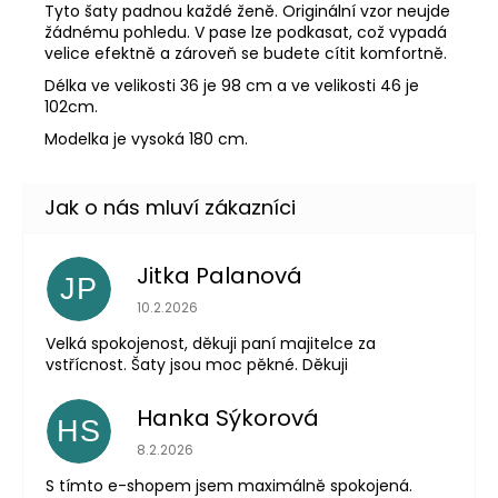
Tyto šaty padnou každé ženě. Originální vzor neujde
žádnému pohledu. V pase lze podkasat, což vypadá
velice efektně a zároveň se budete cítit komfortně.
Délka ve velikosti 36 je 98 cm a ve velikosti 46 je
102cm.
Modelka je vysoká 180 cm.
Jitka Palanová
JP
Hodnocení obchodu je 5 z 5 hvězdiček.
10.2.2026
Velká spokojenost, děkuji paní majitelce za
vstřícnost. Šaty jsou moc pěkné. Děkuji
Hanka Sýkorová
HS
Hodnocení obchodu je 5 z 5 hvězdiček.
8.2.2026
S tímto e-shopem jsem maximálně spokojená.