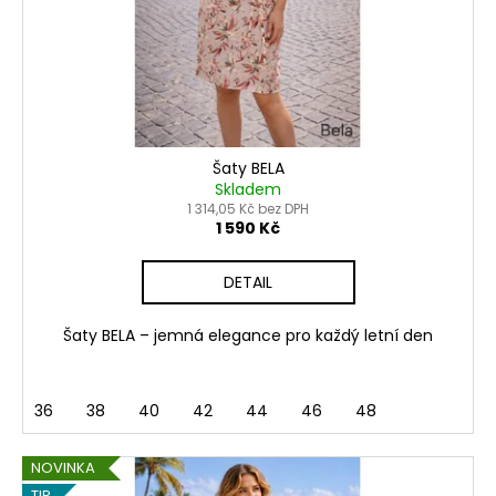
č
o
u
d
j
e
u
m
k
e
t
ů
Šaty BELA
ŠATY
Skladem
NERA
1 314,05 Kč bez DPH
-
1 590 Kč
PRINCESOVÉ
ŠATY
DETAIL
-
ŽLUTÉ
1
Šaty BELA – jemná elegance pro každý letní den
750
Kč
36
38
40
42
44
46
48
NOVINKA
TIP