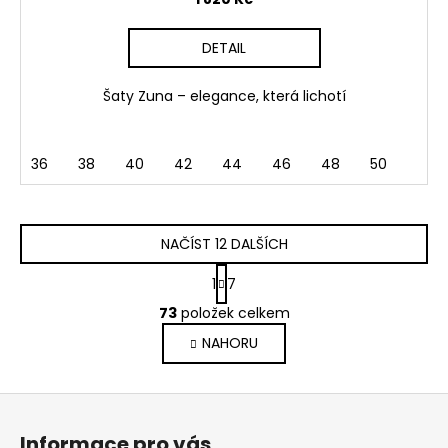
DETAIL
Šaty Zuna – elegance, která lichotí
36
38
40
42
44
46
48
50
NAČÍST 12 DALŠÍCH
S
1
7
t
O
r
73
položek celkem
v
á
NAHORU
l
n
k
á
o
d
Z
v
a
á
á
c
Informace pro vás
n