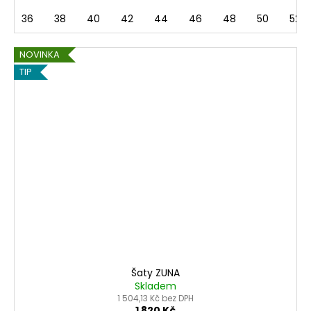
36
38
40
42
44
46
48
50
52
NOVINKA
TIP
Šaty ZUNA
Skladem
1 504,13 Kč bez DPH
1 820 Kč