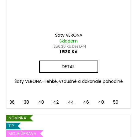
Šaty VERONA
Skladem
1 256,20 Kč bez DPH
1 520 Kč
DETAIL
Šaty VERONA– lehké, vzdušné a dokonale pohodlné
36
38
40
42
44
46
48
50
NOVINKA
TIP
MOJE ÚPRAVA