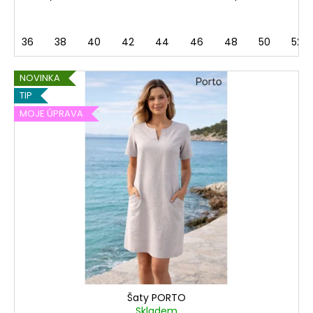
36
38
40
42
44
46
48
50
52
NOVINKA
TIP
MOJE ÚPRAVA
Šaty PORTO
Skladem