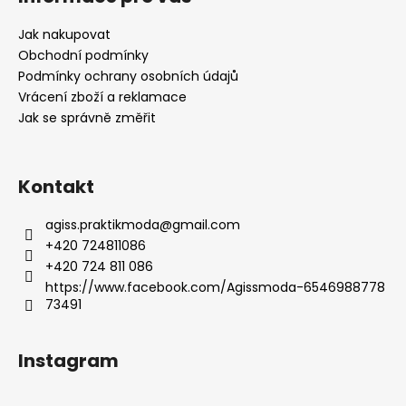
p
í
í
p
a
Jak nakupovat
r
t
Obchodní podmínky
v
í
Podmínky ochrany osobních údajů
k
Vrácení zboží a reklamace
y
Jak se správně změřit
v
ý
p
Kontakt
i
s
u
agiss.praktikmoda
@
gmail.com
+420 724811086
+420 724 811 086
https://www.facebook.com/Agissmoda-6546988778
73491
Instagram