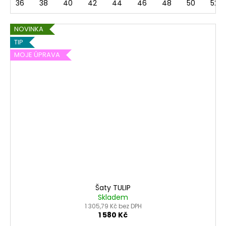
36
38
40
42
44
46
48
50
52
NOVINKA
TIP
MOJE ÚPRAVA
Šaty TULIP
Skladem
1 305,79 Kč bez DPH
1 580 Kč