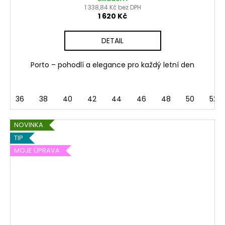
1 338,84 Kč bez DPH
1 620 Kč
DETAIL
Porto – pohodlí a elegance pro každý letní den
36
38
40
42
44
46
48
50
52
NOVINKA
TIP
MOJE ÚPRAVA