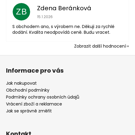
Zdena Beránková
ZB
Hodnocení obchodu je 1 z 5 hvězdiček.
15.1.2026
S obchodem ano, s výrobem ne. Děkuji za rychlé
dodání. Kvalita neodpovídá ceně. Budu vracet.
Zobrazit další hodnocení
Z
á
Informace pro vás
p
a
Jak nakupovat
t
Obchodní podmínky
í
Podmínky ochrany osobních údajů
Vrácení zboží a reklamace
Jak se správně změřit
Kontakt