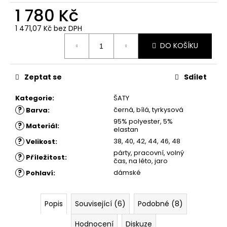
č
1 780 Kč
u
j
1 471,07 Kč bez DPH
e
Měrná
m
DO KOŠÍKU
cena:
e
Zeptat se
Sdílet
ŠATY
DOLORES
Kategorie
:
ŠATY
-
?
černá, bílá, tyrkysová
Barva
:
LETNÍ
ŠATY
95% polyester, 5%
?
Materiál
:
elastan
1
?
38, 40, 42, 44, 46, 48
Velikost
:
880
Kč
párty, pracovní, volný
?
Příležitost
:
čas, na léto, jaro
?
dámské
Pohlaví
:
Popis
Související (6)
Podobné (8)
Hodnocení
Diskuze