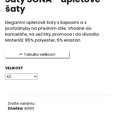
je
a
šaty
0,0
z
j
5
í
hvězdiček.
Elegantní úpletové šaty s kapsami a s
t
protizáhyby na předním díle. Vhodné do
?
kanceláře, na večírky, promoce i do divadla.
Materiál: 95% polyester, 5% elastan
Tabulka velikostí
HLEDAT
VELIKOST
D
o
p
o
Zvolte variantu
r
Značka:
AGISS
u