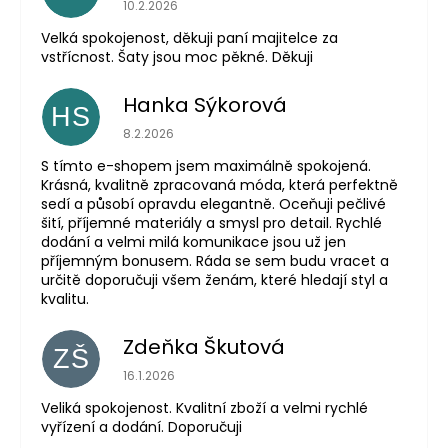
Hodnocení obchodu je 5 z 5 hvězdiček.
10.2.2026
Velká spokojenost, děkuji paní majitelce za
vstřícnost. Šaty jsou moc pěkné. Děkuji
Hanka Sýkorová
HS
Hodnocení obchodu je 5 z 5 hvězdiček.
8.2.2026
S tímto e-shopem jsem maximálně spokojená.
Krásná, kvalitně zpracovaná móda, která perfektně
sedí a působí opravdu elegantně. Oceňuji pečlivé
šití, příjemné materiály a smysl pro detail. Rychlé
dodání a velmi milá komunikace jsou už jen
příjemným bonusem. Ráda se sem budu vracet a
určitě doporučuji všem ženám, které hledají styl a
kvalitu.
Zdeňka Škutová
ZŠ
Hodnocení obchodu je 5 z 5 hvězdiček.
16.1.2026
Veliká spokojenost. Kvalitní zboží a velmi rychlé
vyřízení a dodání. Doporučuji