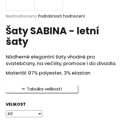
a
j
Průměrné
Neohodnoceno
Podrobnosti hodnocení
í
hodnocení
Šaty SABINA - letní
produktu
t
je
?
šaty
0,0
z
5
hvězdiček.
Nádherné elegantní šaty vhodné pro
svatebčany, na večírky, promoce i do divadla.
HLEDAT
Materiál: 97% polyester, 3% elastan
Tabulka velikostí
D
o
p
VELIKOST
o
r
u