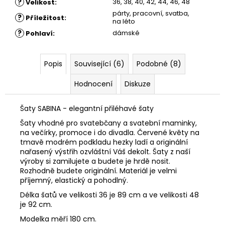
?
36, 38, 40, 42, 44, 46, 48
Velikost
:
párty, pracovní, svatba,
?
Příležitost
:
na léto
?
dámské
Pohlaví
:
Popis
Související (6)
Podobné (8)
Hodnocení
Diskuze
Šaty SABINA - elegantní přiléhavé šaty
Šaty vhodné pro svatebčany a svatební maminky,
na večírky, promoce i do divadla. Červené květy na
tmavě modrém podkladu hezky ladí a originální
nařasený výstřih ozvláštní Váš dekolt. Šaty z naší
výroby si zamilujete a budete je hrdě nosit.
Rozhodně budete originální. Materiál je velmi
příjemný, elastický a pohodlný.
Délka šatů ve velikosti 36 je 89 cm a ve velikosti 48
je 92 cm.
Modelka měří 180 cm.