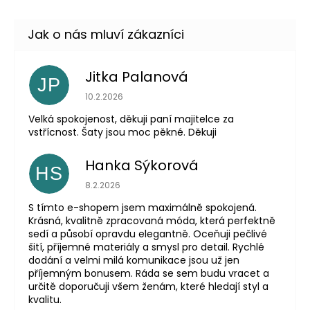
Jitka Palanová
JP
Hodnocení obchodu je 5 z 5 hvězdiček.
10.2.2026
Velká spokojenost, děkuji paní majitelce za
vstřícnost. Šaty jsou moc pěkné. Děkuji
Hanka Sýkorová
HS
Hodnocení obchodu je 5 z 5 hvězdiček.
8.2.2026
S tímto e-shopem jsem maximálně spokojená.
Krásná, kvalitně zpracovaná móda, která perfektně
sedí a působí opravdu elegantně. Oceňuji pečlivé
šití, příjemné materiály a smysl pro detail. Rychlé
dodání a velmi milá komunikace jsou už jen
příjemným bonusem. Ráda se sem budu vracet a
určitě doporučuji všem ženám, které hledají styl a
kvalitu.