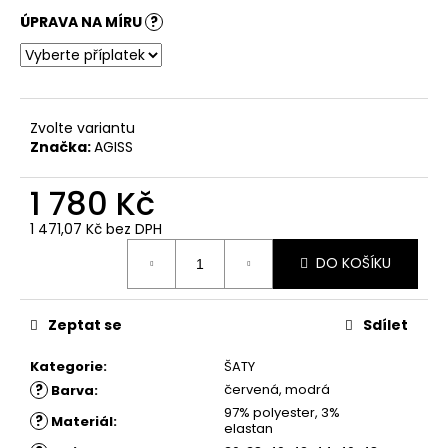
č
u
ÚPRAVA NA MÍRU
?
j
e
m
e
Zvolte variantu
Značka:
AGISS
ŠATY
KELY
1 780 Kč
-
TMAVĚ
1 471,07 Kč
bez DPH
MODRÉ
Měrná
POUZDROVÉ
DO KOŠÍKU
cena:
ŠATY
1
880
Zeptat se
Sdílet
Kč
Kategorie
:
ŠATY
?
červená, modrá
Barva
:
97% polyester, 3%
?
Materiál
:
elastan