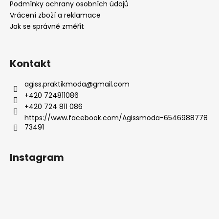
í
Podmínky ochrany osobních údajů
Vrácení zboží a reklamace
Jak se správně změřit
Kontakt
agiss.praktikmoda
@
gmail.com
+420 724811086
+420 724 811 086
https://www.facebook.com/Agissmoda-6546988778
73491
Instagram