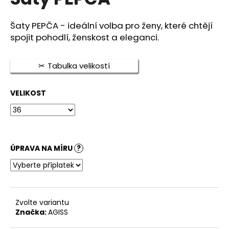
je
a
0,0
z
j
Šaty PEPČA - ideální volba pro ženy, které chtějí
5
spojit pohodlí, ženskost a eleganci.
í
hvězdiček.
t
?
Tabulka velikostí
VELIKOST
HLEDAT
ÚPRAVA NA MÍRU
?
D
o
p
o
Zvolte variantu
r
Značka:
AGISS
u