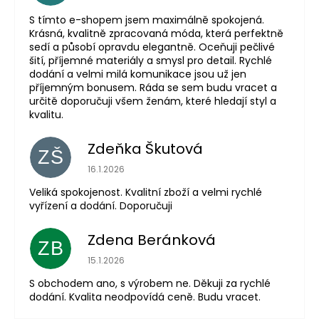
S tímto e-shopem jsem maximálně spokojená.
Krásná, kvalitně zpracovaná móda, která perfektně
sedí a působí opravdu elegantně. Oceňuji pečlivé
šití, příjemné materiály a smysl pro detail. Rychlé
dodání a velmi milá komunikace jsou už jen
příjemným bonusem. Ráda se sem budu vracet a
určitě doporučuji všem ženám, které hledají styl a
kvalitu.
Zdeňka Škutová
ZŠ
Hodnocení obchodu je 5 z 5 hvězdiček.
16.1.2026
Veliká spokojenost. Kvalitní zboží a velmi rychlé
vyřízení a dodání. Doporučuji
Zdena Beránková
ZB
Hodnocení obchodu je 1 z 5 hvězdiček.
15.1.2026
S obchodem ano, s výrobem ne. Děkuji za rychlé
dodání. Kvalita neodpovídá ceně. Budu vracet.