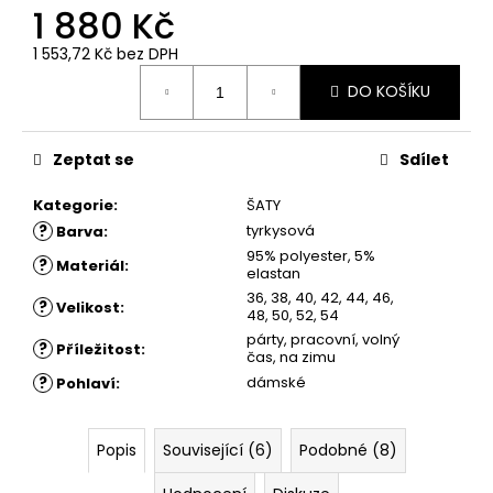
č
1 880 Kč
u
j
1 553,72 Kč
bez DPH
e
Měrná
DO KOŠÍKU
cena:
m
e
Zeptat se
Sdílet
ŠATY
Kategorie
:
ŠATY
NORA
-
?
tyrkysová
Barva
:
PŘILÉHAVÉ
95% polyester, 5%
ŠATY
?
Materiál
:
elastan
1
36, 38, 40, 42, 44, 46,
?
Velikost
:
780
48, 50, 52, 54
Kč
párty, pracovní, volný
?
Příležitost
:
čas, na zimu
?
dámské
Pohlaví
:
Popis
Související (6)
Podobné (8)