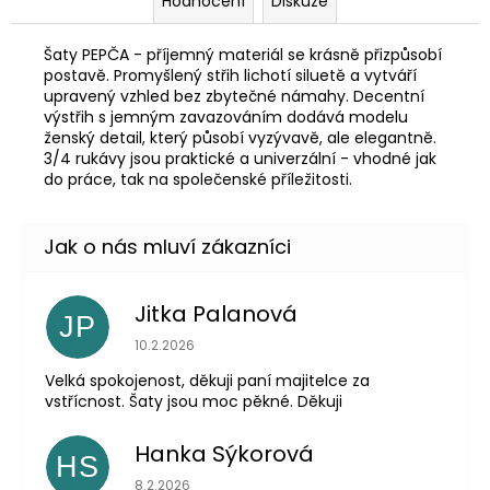
Hodnocení
Diskuze
Šaty PEPČA - příjemný materiál se krásně přizpůsobí
postavě. Promyšlený střih lichotí siluetě a vytváří
upravený vzhled bez zbytečné námahy. Decentní
výstřih s jemným zavazováním dodává modelu
ženský detail, který působí vyzývavě, ale elegantně.
3/4 rukávy jsou praktické a univerzální - vhodné jak
do práce, tak na společenské příležitosti.
Jitka Palanová
JP
Hodnocení obchodu je 5 z 5 hvězdiček.
10.2.2026
Velká spokojenost, děkuji paní majitelce za
vstřícnost. Šaty jsou moc pěkné. Děkuji
Hanka Sýkorová
HS
Hodnocení obchodu je 5 z 5 hvězdiček.
8.2.2026