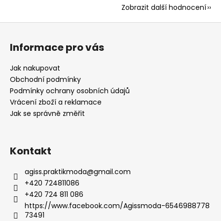
Zobrazit další hodnocení
Z
á
Informace pro vás
p
a
Jak nakupovat
t
Obchodní podmínky
í
Podmínky ochrany osobních údajů
Vrácení zboží a reklamace
Jak se správně změřit
Kontakt
agiss.praktikmoda
@
gmail.com
+420 724811086
+420 724 811 086
https://www.facebook.com/Agissmoda-6546988778
73491