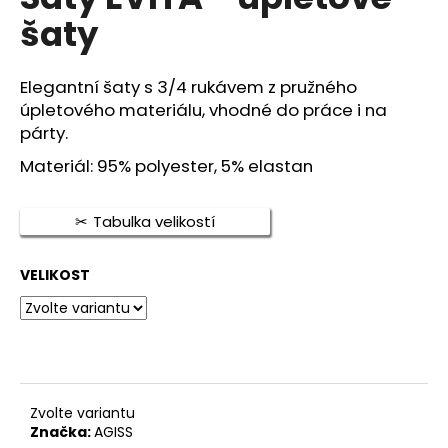
je
a
šaty
0,0
z
j
5
í
hvězdiček.
Elegantní šaty s 3/4 rukávem z pružného
t
úpletového materiálu, vhodné do práce i na
?
párty.
Materiál: 95% polyester, 5% elastan
Tabulka velikostí
HLEDAT
VELIKOST
D
o
p
o
r
Zvolte variantu
u
Značka:
AGISS