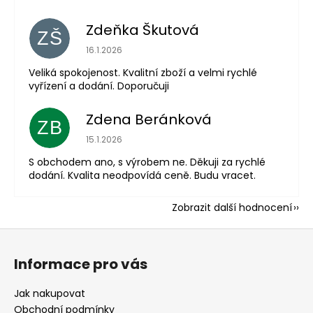
Zdeňka Škutová
ZŠ
Hodnocení obchodu je 5 z 5 hvězdiček.
16.1.2026
Veliká spokojenost. Kvalitní zboží a velmi rychlé
vyřízení a dodání. Doporučuji
Zdena Beránková
ZB
Hodnocení obchodu je 1 z 5 hvězdiček.
15.1.2026
S obchodem ano, s výrobem ne. Děkuji za rychlé
dodání. Kvalita neodpovídá ceně. Budu vracet.
Zobrazit další hodnocení
Z
á
Informace pro vás
p
a
Jak nakupovat
t
Obchodní podmínky