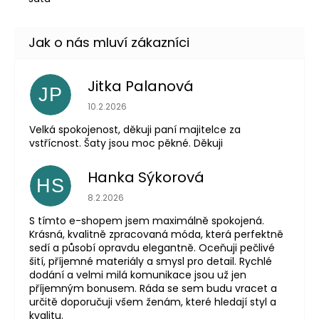
Jitka Palanová
JP
Hodnocení obchodu je 5 z 5 hvězdiček.
10.2.2026
Velká spokojenost, děkuji paní majitelce za
vstřícnost. Šaty jsou moc pěkné. Děkuji
Hanka Sýkorová
HS
Hodnocení obchodu je 5 z 5 hvězdiček.
8.2.2026
S tímto e-shopem jsem maximálně spokojená.
Krásná, kvalitně zpracovaná móda, která perfektně
sedí a působí opravdu elegantně. Oceňuji pečlivé
šití, příjemné materiály a smysl pro detail. Rychlé
dodání a velmi milá komunikace jsou už jen
příjemným bonusem. Ráda se sem budu vracet a
určitě doporučuji všem ženám, které hledají styl a
kvalitu.