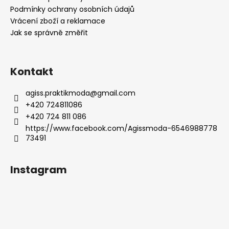
í
Podmínky ochrany osobních údajů
Vrácení zboží a reklamace
Jak se správně změřit
Kontakt
agiss.praktikmoda
@
gmail.com
+420 724811086
+420 724 811 086
https://www.facebook.com/Agissmoda-6546988778
73491
Instagram