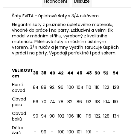
Hodnocení
Diskuze
Šaty EVITA - úpletové šaty s 3/4 rukávem
Elegantní šaty z pružného úpletového materiálu,
vhodné do práce i na párty. Exkluzivní a velmi šik
model v módním střihu, vyrobený z kvalitního
materiálu. Přiléhavé šaty s módním tištěným
vzorem. 3/4 rukáv a jemný výstřih zaručuje úspěch
v práci i na párty. Vypadají perfektně i pod sakem.
VELIKOST
36
38
40
42
44
46
48
50
52
54
cm
Horní
84
88
92
96
100
104
110
116
122
128
obvod
Obvod
66
70
74
78
82
86
92
98
104
110
pasu
Obvod
90
94
98
102
106
110
116
122
128
134
boků
Délka
-
99
-
100
100
101
101
-
-
-
šatů