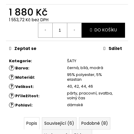
č
u
1 880 Kč
j
e
1 553,72 Kč bez DPH
Měrná
m
DO KOŠÍKU
cena:
e
Zeptat se
Sdílet
ŠATY
ZUZKA
Kategorie
:
ŠATY
-
S
?
černá, bílá, modrá
Barva
:
3/4
95% polyester, 5%
RUKÁVEM
?
Materiál
:
elastan
1
?
40, 42, 44, 46
Velikost
:
320
párty, pracovní, svatba,
Kč
?
Příležitost
:
volný čas
Původně:
1
?
dámské
Pohlaví
:
880
Kč
Popis
Související (6)
Podobné (8)