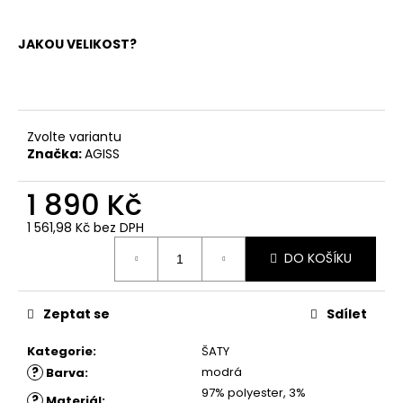
č
u
j
JAKOU VELIKOST?
e
m
e
Zvolte variantu
ŠATY
Značka:
AGISS
JANKA
-
1 890 Kč
ČERNÉ
1
1 561,98 Kč bez DPH
780
Měrná
Kč
DO KOŠÍKU
cena:
Zeptat se
Sdílet
Kategorie
:
ŠATY
?
modrá
Barva
:
97% polyester, 3%
?
Materiál
: