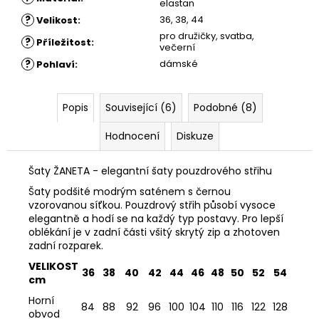
elastan
?
36, 38, 44
Velikost
:
pro družičky, svatba,
?
Příležitost
:
večerní
?
dámské
Pohlaví
:
Popis
Související (6)
Podobné (8)
Hodnocení
Diskuze
Šaty ŽANETA - elegantní šaty pouzdrového střihu
Šaty podšité modrým saténem s černou
vzorovanou síťkou. Pouzdrový střih působí vysoce
elegantně a hodí se na každý typ postavy. Pro lepší
oblékání je v zadní části všitý skrytý zip a zhotoven
zadní rozparek.
VELIKOST
36
38
40
42
44
46
48
50
52
54
cm
Horní
84
88
92
96
100
104
110
116
122
128
obvod