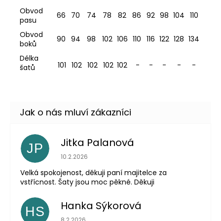
Obvod
66
70
74
78
82
86
92
98
104
110
pasu
Obvod
90
94
98
102
106
110
116
122
128
134
boků
Délka
101
102
102
102
102
-
-
-
-
-
šatů
Jitka Palanová
JP
Hodnocení obchodu je 5 z 5 hvězdiček.
10.2.2026
Velká spokojenost, děkuji paní majitelce za
vstřícnost. Šaty jsou moc pěkné. Děkuji
Hanka Sýkorová
HS
Hodnocení obchodu je 5 z 5 hvězdiček.
8.2.2026