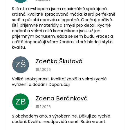
S tímto e-shopem jsem maximálně spokojená.
Krásná, kvalitně zpracovaná móda, která perfektně
sedí a působí opravdu elegantně. Oceňuji pečlivé
šití, příjemné materiály a smysl pro detail. Rychlé
dodání a velmi milá komunikace jsou už jen
příjemným bonusem. Ráda se sem budu vracet a
určitě doporučuji všem ženám, které hledají styl a
kvalitu.
Zdeňka Škutová
ZŠ
Hodnocení obchodu je 5 z 5 hvězdiček.
16.1.2026
Veliká spokojenost. Kvalitní zboží a velmi rychlé
vyřízení a dodání. Doporučuji
Zdena Beránková
ZB
Hodnocení obchodu je 1 z 5 hvězdiček.
15.1.2026
S obchodem ano, s výrobem ne. Děkuji za rychlé
dodání. Kvalita neodpovídá ceně. Budu vracet.