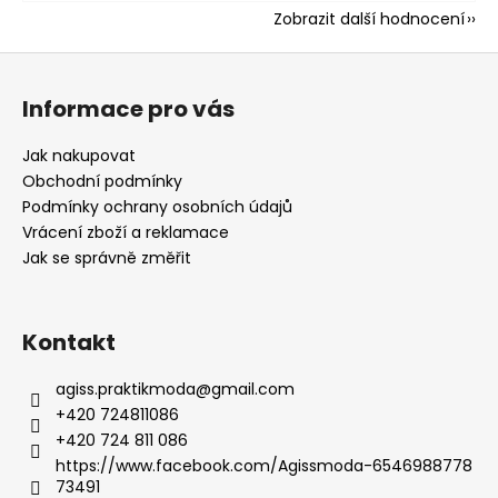
Zobrazit další hodnocení
Z
á
Informace pro vás
p
a
Jak nakupovat
t
Obchodní podmínky
í
Podmínky ochrany osobních údajů
Vrácení zboží a reklamace
Jak se správně změřit
Kontakt
agiss.praktikmoda
@
gmail.com
+420 724811086
+420 724 811 086
https://www.facebook.com/Agissmoda-6546988778
73491