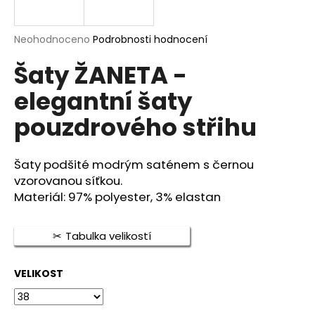
a
j
Průměrné
Neohodnoceno
Podrobnosti hodnocení
í
hodnocení
Šaty ŽANETA -
produktu
t
je
?
elegantní šaty
0,0
z
pouzdrového střihu
5
hvězdiček.
Šaty podšité modrým saténem s černou
HLEDAT
vzorovanou síťkou.
Materiál: 97% polyester, 3% elastan
D
Tabulka velikostí
o
p
o
VELIKOST
r
u