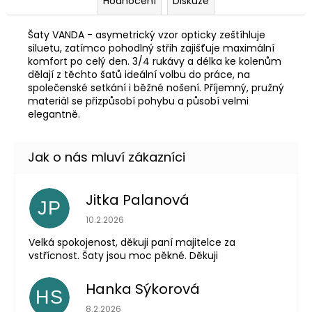
Hodnocení
Diskuze
Šaty VANDA - asymetrický vzor opticky zeštíhluje
siluetu, zatímco pohodlný střih zajišťuje maximální
komfort po celý den. 3/4 rukávy a délka ke kolenům
dělají z těchto šatů ideální volbu do práce, na
společenské setkání i běžné nošení. Příjemný, pružný
materiál se přizpůsobí pohybu a působí velmi
elegantně.
Jitka Palanová
JP
Hodnocení obchodu je 5 z 5 hvězdiček.
10.2.2026
Velká spokojenost, děkuji paní majitelce za
vstřícnost. Šaty jsou moc pěkné. Děkuji
Hanka Sýkorová
HS
Hodnocení obchodu je 5 z 5 hvězdiček.
8.2.2026