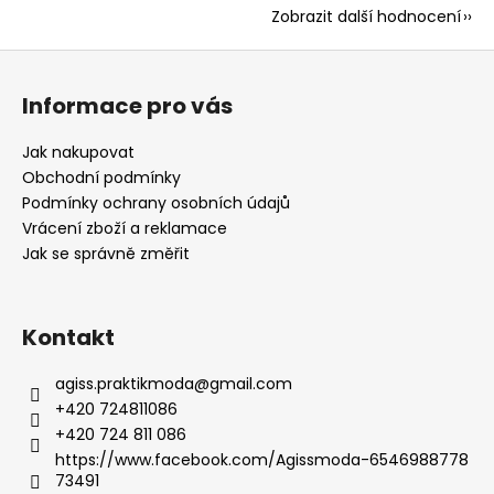
Zobrazit další hodnocení
Z
á
Informace pro vás
p
a
Jak nakupovat
t
Obchodní podmínky
í
Podmínky ochrany osobních údajů
Vrácení zboží a reklamace
Jak se správně změřit
Kontakt
agiss.praktikmoda
@
gmail.com
+420 724811086
+420 724 811 086
https://www.facebook.com/Agissmoda-6546988778
73491