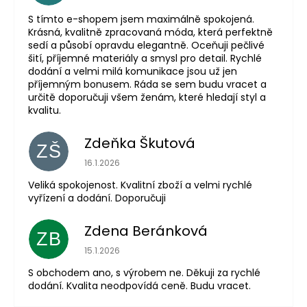
S tímto e-shopem jsem maximálně spokojená.
Krásná, kvalitně zpracovaná móda, která perfektně
sedí a působí opravdu elegantně. Oceňuji pečlivé
šití, příjemné materiály a smysl pro detail. Rychlé
dodání a velmi milá komunikace jsou už jen
příjemným bonusem. Ráda se sem budu vracet a
určitě doporučuji všem ženám, které hledají styl a
kvalitu.
Zdeňka Škutová
ZŠ
Hodnocení obchodu je 5 z 5 hvězdiček.
16.1.2026
Veliká spokojenost. Kvalitní zboží a velmi rychlé
vyřízení a dodání. Doporučuji
Zdena Beránková
ZB
Hodnocení obchodu je 1 z 5 hvězdiček.
15.1.2026
S obchodem ano, s výrobem ne. Děkuji za rychlé
dodání. Kvalita neodpovídá ceně. Budu vracet.