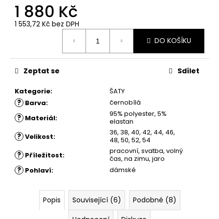
č
1 880 Kč
u
j
1 553,72 Kč
bez DPH
e
Měrná
DO KOŠÍKU
cena:
m
e
Zeptat se
Sdílet
ŠATY
Kategorie
:
ŠATY
JANKA
-
?
černobílá
Barva
:
ČERNÉ
95% polyester, 5%
?
Materiál
:
1
elastan
780
36, 38, 40, 42, 44, 46,
?
Velikost
:
Kč
48, 50, 52, 54
pracovní, svatba, volný
?
Příležitost
:
čas, na zimu, jaro
?
dámské
Pohlaví
:
Popis
Související (6)
Podobné (8)