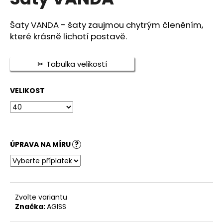
je
a
0,0
z
j
Šaty VANDA - šaty zaujmou chytrým členěním,
5
které krásně lichotí postavě.
í
hvězdiček.
t
?
Tabulka velikostí
VELIKOST
HLEDAT
ÚPRAVA NA MÍRU
?
D
o
p
o
Zvolte variantu
r
Značka:
AGISS
u