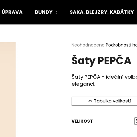
 ÚPRAVA
BUNDY
SAKA, BLEJZRY, KABÁTKY
Co potřebujete najít?
Průměrné
Neohodnoceno
Podrobnosti h
hodnocení
Šaty PEPČA
produktu
HLEDAT
je
0,0
z
Šaty PEPČA - ideální volba
5
Doporučujeme
eleganci.
hvězdiček.
Tabulka velikostí
VELIKOST