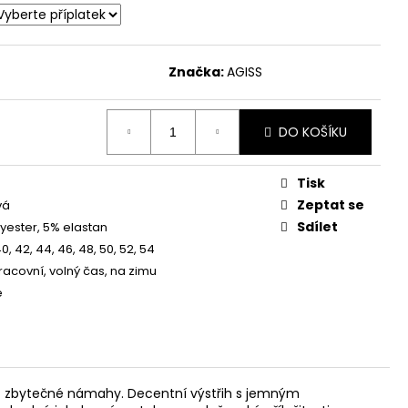
ILÉHAVÉ ŠATY
Značka:
AGISS
DO KOŠÍKU
Tisk
Zeptat se
vá
Sdílet
yester, 5% elastan
40, 42, 44, 46, 48, 50, 52, 54
racovní, volný čas, na zimu
é
 bez zbytečné námahy. Decentní výstřih s jemným