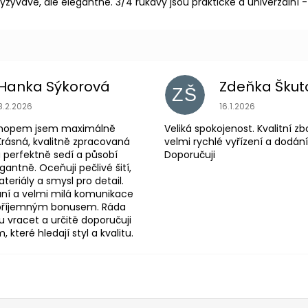
vavě, ale elegantně. 3/4 rukávy jsou praktické a univerzální - 
Hanka Sýkorová
Zdeňka Škut
ZŠ
Hodnocení obchodu je 5 z 5 hvězdiček.
Hodnocení obchodu
8.2.2026
16.1.2026
shopem jsem maximálně
Veliká spokojenost. Kvalitní zb
Krásná, kvalitně zpracovaná
velmi rychlé vyřízení a dodání
 perfektně sedí a působí
Doporučuji
antně. Oceňuji pečlivé šití,
eriály a smysl pro detail.
ní a velmi milá komunikace
 příjemným bonusem. Ráda
 vracet a určitě doporučuji
které hledají styl a kvalitu.