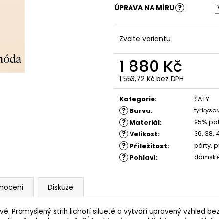
ŠATY ZARIA
ŠATY NORA - PŘ
ÚPRAVA NA MÍRU
?
1 880 Kč
1 780 Kč
Zvolte variantu
1 880 Kč
1 553,72 Kč
bez DPH
Měrná
cena:
Kategorie
:
ŠATY
?
tyrkyso
Barva
:
?
95% pol
Materiál
:
?
36, 38, 
Velikost
:
?
párty, p
Příležitost
:
?
dámsk
Pohlaví
:
nocení
Diskuze
vě. Promyšlený střih lichotí siluetě a vytváří upravený vzhled