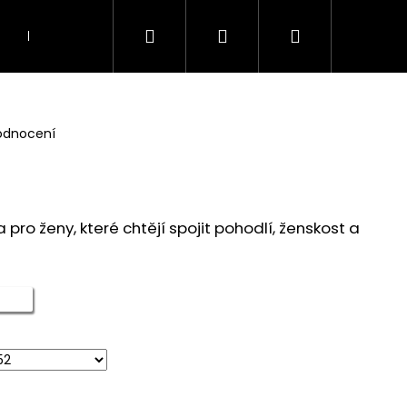
Hledat
Přihlášení
Nákupní
KOSTÝMY A KOMPLETY
TOPY, TUNIKY A HAL
košík
odnocení
 pro ženy, které chtějí spojit pohodlí, ženskost a
Následující