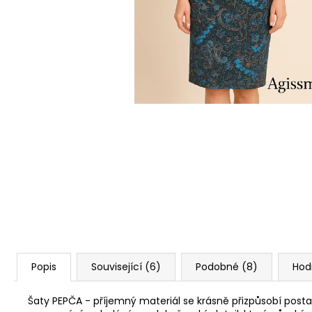
ŠATY LUCKA - POUZDROVÉ ŠATY
1 880 Kč
Popis
Související (6)
Podobné (8)
Hod
Šaty PEPČA - příjemný materiál se krásně přizpůsobí posta