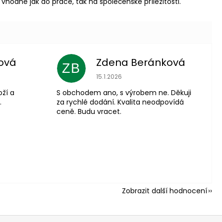
vhodné jak do práce, tak na společenské příležitosti.
ová
Zdena Beránková
ZB
 je 5 z 5 hvězdiček.
Hodnocení obchodu je 1 z 5 hvězdiče
15.1.2026
oží a
S obchodem ano, s výrobem ne. Děkuji
.
za rychlé dodání. Kvalita neodpovídá
ceně. Budu vracet.
Zobrazit další hodnocení