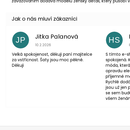
zavazováním dodává modelu ženský detail, který působí vyzý
Jitka Palanová
JP
HS
Hodnocení obchodu je 5 z 5 hvězdiček.
10.2.2026
Velká spokojenost, děkuji paní majitelce
S tímto e-
za vstřícnost. Šaty jsou moc pěkné.
spokojená. 
Děkuji
móda, která
opravdu eleg
příjemné mat
Rychlé dodá
jsou už jen
se sem budu
všem ženám, 
Z