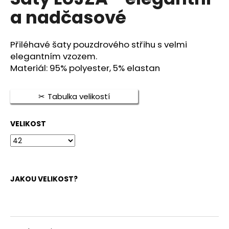
je
a
a nadčasové
0,0
z
j
5
í
hvězdiček.
Přiléhavé šaty pouzdrového střihu s velmi
t
elegantním vzozem.
?
Materiál: 95% polyester, 5% elastan
Tabulka velikostí
HLEDAT
VELIKOST
D
o
JAKOU VELIKOST?
p
o
r
u