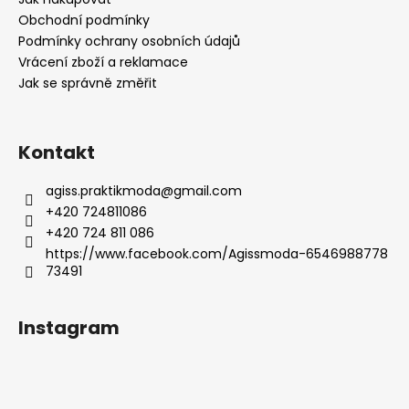
t
Obchodní podmínky
í
Podmínky ochrany osobních údajů
Vrácení zboží a reklamace
Jak se správně změřit
Kontakt
agiss.praktikmoda
@
gmail.com
+420 724811086
+420 724 811 086
https://www.facebook.com/Agissmoda-6546988778
73491
Instagram