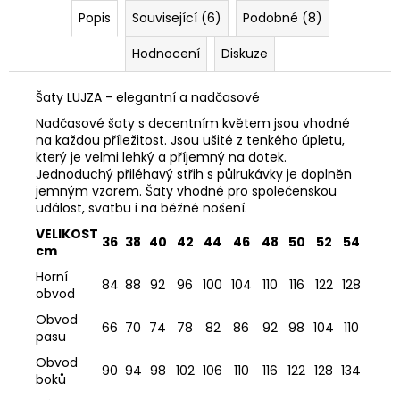
Popis
Související (6)
Podobné (8)
Hodnocení
Diskuze
Šaty LUJZA - elegantní a nadčasové
Nadčasové šaty s decentním květem jsou vhodné
na každou příležitost. Jsou ušité z tenkého úpletu,
který je velmi lehký a příjemný na dotek.
Jednoduchý přiléhavý střih s půlrukávky je doplněn
jemným vzorem. Šaty vhodné pro společenskou
událost, svatbu i na běžné nošení.
VELIKOST
36
38
40
42
44
46
48
50
52
54
cm
Horní
84
88
92
96
100
104
110
116
122
128
obvod
Obvod
66
70
74
78
82
86
92
98
104
110
pasu
Obvod
90
94
98
102
106
110
116
122
128
134
boků