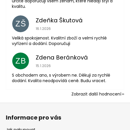
určitě doporučuji všem ženám, které hledají styl a
kvalitu.
Zdeňka Škutová
ZŠ
Hodnocení obchodu je 5 z 5 hvězdiček.
16.1.2026
Veliká spokojenost. Kvalitní zboží a velmi rychlé
vyřízení a dodání. Doporučuji
Zdena Beránková
ZB
Hodnocení obchodu je 1 z 5 hvězdiček.
15.1.2026
S obchodem ano, s výrobem ne. Děkuji za rychlé
dodání. Kvalita neodpovídá ceně. Budu vracet.
Zobrazit další hodnocení
Z
á
Informace pro vás
p
a
Jak nakupovat