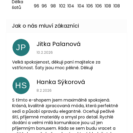
Délka
96
96
98
102
104
104
106
106
108
108
šatů
Jitka Palanová
JP
Hodnocení obchodu je 5 z 5 hvězdiček.
10.2.2026
Velká spokojenost, děkuji paní majitelce za
vstřícnost. Šaty jsou moc pěkné. Děkuji
Hanka Sýkorová
HS
Hodnocení obchodu je 5 z 5 hvězdiček.
8.2.2026
S tímto e-shopem jsem maximálně spokojená.
Krásná, kvalitně zpracovaná móda, která perfektně
sedí a působí opravdu elegantně. Oceňuji pečlivé
šití, příjemné materiály a smysl pro detail. Rychlé
dodání a velmi milá komunikace jsou už jen
příjemným bonusem. Ráda se sem budu vracet a