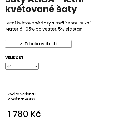
je
a
květované šaty
0,0
z
j
5
í
hvězdiček.
Letní květované šaty s rozšířenou sukní.
t
Materiál: 95% polyester, 5% elastan
?
Tabulka velikostí
VELIKOST
HLEDAT
D
o
Zvolte variantu
p
Značka:
AGISS
o
r
1 780 Kč
u