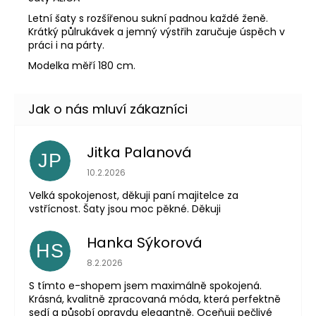
Letní šaty s rozšířenou sukní padnou každé ženě.
Krátký půlrukávek a jemný výstřih zaručuje úspěch v
práci i na párty.
Modelka měří 180 cm.
Jitka Palanová
JP
Hodnocení obchodu je 5 z 5 hvězdiček.
10.2.2026
Velká spokojenost, děkuji paní majitelce za
vstřícnost. Šaty jsou moc pěkné. Děkuji
Hanka Sýkorová
HS
Hodnocení obchodu je 5 z 5 hvězdiček.
8.2.2026
S tímto e-shopem jsem maximálně spokojená.
Krásná, kvalitně zpracovaná móda, která perfektně
sedí a působí opravdu elegantně. Oceňuji pečlivé