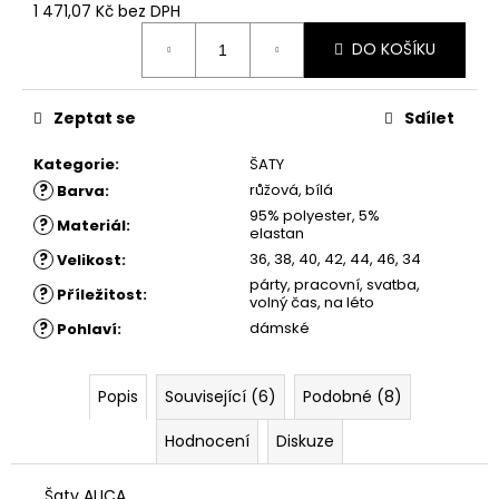
č
1 471,07 Kč bez DPH
u
Měrná
j
DO KOŠÍKU
cena:
e
m
Zeptat se
Sdílet
e
Kategorie
:
ŠATY
ŠATY
?
růžová, bílá
Barva
:
ANIKA
95% polyester, 5%
?
Materiál
:
-
elastan
POUZDROVÉ
?
36, 38, 40, 42, 44, 46, 34
Velikost
:
ŠATY
-
párty, pracovní, svatba,
?
Příležitost
:
volný čas, na léto
ČERNÉ
S
?
dámské
Pohlaví
:
KRAJKOU
1
750
Popis
Související (6)
Podobné (8)
Kč
Hodnocení
Diskuze
Šaty ALICA