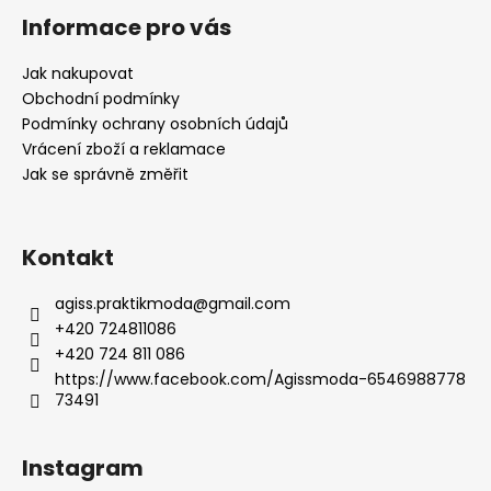
á
Informace pro vás
p
a
Jak nakupovat
t
Obchodní podmínky
í
Podmínky ochrany osobních údajů
Vrácení zboží a reklamace
Jak se správně změřit
Kontakt
agiss.praktikmoda
@
gmail.com
+420 724811086
+420 724 811 086
https://www.facebook.com/Agissmoda-6546988778
73491
Instagram