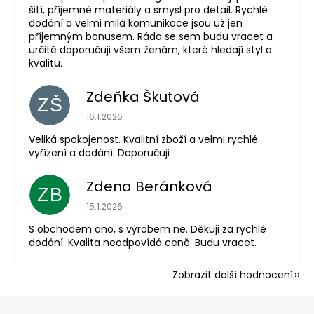
šití, příjemné materiály a smysl pro detail. Rychlé
dodání a velmi milá komunikace jsou už jen
příjemným bonusem. Ráda se sem budu vracet a
určitě doporučuji všem ženám, které hledají styl a
kvalitu.
Zdeňka Škutová
ZŠ
Hodnocení obchodu je 5 z 5 hvězdiček.
16.1.2026
Veliká spokojenost. Kvalitní zboží a velmi rychlé
vyřízení a dodání. Doporučuji
Zdena Beránková
ZB
Hodnocení obchodu je 1 z 5 hvězdiček.
15.1.2026
S obchodem ano, s výrobem ne. Děkuji za rychlé
dodání. Kvalita neodpovídá ceně. Budu vracet.
Zobrazit další hodnocení
Z