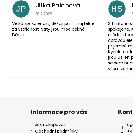
Jitka Palanová
JP
HS
Hodnocení obchodu je 5 z 5 hvězdiček.
10.2.2026
Velká spokojenost, děkuji paní majitelce
S tímto e-
za vstřícnost. Šaty jsou moc pěkné.
spokojená. 
Děkuji
móda, která
opravdu eleg
příjemné mat
Rychlé dodá
jsou už jen
se sem budu
všem ženám, 
Z
á
Informace pro vás
Kont
p
a
Jak nakupovat
ag
t
Obchodní podmínky
+4