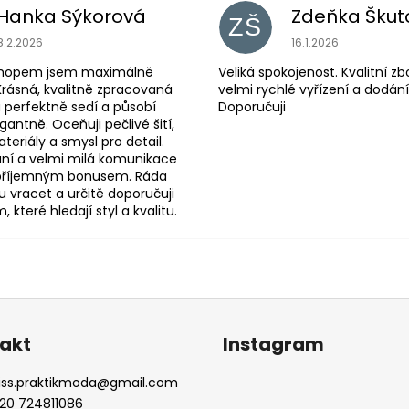
Hanka Sýkorová
Zdeňka Škut
ZŠ
Hodnocení obchodu je 5 z 5 hvězdiček.
Hodnocení obchodu
8.2.2026
16.1.2026
shopem jsem maximálně
Veliká spokojenost. Kvalitní zb
Krásná, kvalitně zpracovaná
velmi rychlé vyřízení a dodání
 perfektně sedí a působí
Doporučuji
antně. Oceňuji pečlivé šití,
eriály a smysl pro detail.
ní a velmi milá komunikace
 příjemným bonusem. Ráda
 vracet a určitě doporučuji
které hledají styl a kvalitu.
akt
Instagram
iss.praktikmoda
@
gmail.com
20 724811086