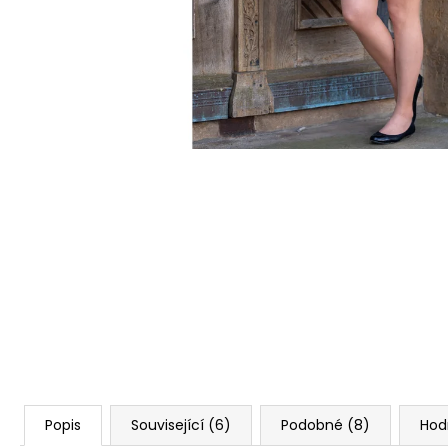
ŠATY SOŇA - ÚPLETOVÉ ŠATY
1 780 Kč
Popis
Související (6)
Podobné (8)
Hod