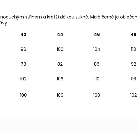
dnoduchým střihem a kratší délkou sukně.
Malé černé je oblečení
ávy.
42
44
46
48
96
100
104
110
78
82
86
92
102
106
110
116
100
100
100
102