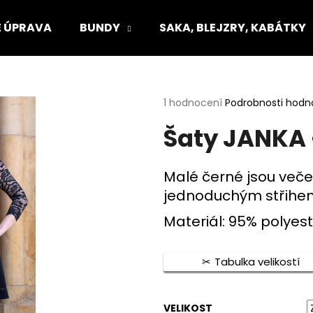
 ÚPRAVA
BUNDY
SAKA, BLEJZRY, KABÁTKY
Co potřebujete najít?
Průměrné
1 hodnocení
Podrobnosti hodn
hodnocení
Šaty JANKA 
produktu
HLEDAT
je
5,0
z
Malé černé jsou veče
5
Doporučujeme
jednoduchým střihem 
hvězdiček.
Materiál: 95% polyest
Tabulka velikostí
VELIKOST