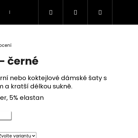
Hledat
Přihlášení
Nákupní
KOSTÝMY A KOMPLETY
TOPY, TUNIKY A HAL
košík
ocení
- černé
rní nebo koktejlové dámské šaty s
a kratší délkou sukně.
er, 5% elastan
Následující