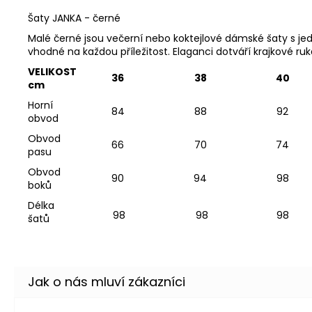
Šaty JANKA - černé
Malé černé jsou večerní nebo koktejlové dámské šaty s je
vhodné na každou příležitost. Elaganci dotváří krajkové ruk
VELIKOST
36
38
40
cm
Horní
84
88
92
obvod
Obvod
66
70
74
pasu
Obvod
90
94
98
boků
Délka
98
98
98
šatů