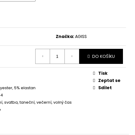
OUZDROVÉ ŠATY -
OU
Značka:
AGISS
DO KOŠÍKU
Tisk
Zeptat se
Sdílet
yester, 5% elastan
54
í, svatba, taneční, večerní, volný čas
é