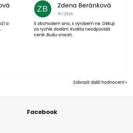
ová
Zdena Beránková
ZB
 je 5 z 5 hvězdiček.
Hodnocení obchodu je 1 z 5 hvězdiče
15.1.2026
oží a
S obchodem ano, s výrobem ne. Děkuji
.
za rychlé dodání. Kvalita neodpovídá
ceně. Budu vracet.
Zobrazit další hodnocení
Facebook