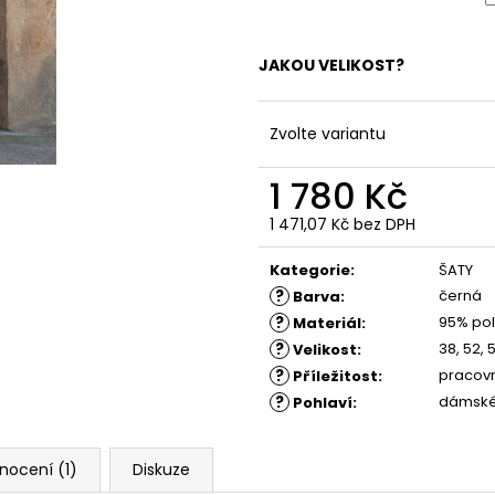
ŠATY LADKA - LETNÍ ŠATY
ŠATY ANIKA - P
ČERNÉ S KRAJK
1 650 Kč
1 750 Kč
JAKOU VELIKOST?
Zvolte variantu
1 780 Kč
1 471,07 Kč bez DPH
Měrná
cena:
Kategorie
:
ŠATY
?
černá
Barva
:
?
95% pol
Materiál
:
?
38, 52, 
Velikost
:
?
pracovn
Příležitost
:
?
dámsk
Pohlaví
:
nocení (1)
Diskuze