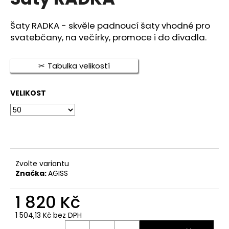
je
a
0,0
z
j
Šaty RADKA - skvěle padnoucí šaty vhodné pro
5
svatebčany, na večírky, promoce i do divadla.
í
hvězdiček.
t
?
Tabulka velikostí
VELIKOST
HLEDAT
D
Zvolte variantu
o
Značka:
AGISS
p
o
1 820 Kč
r
1 504,13 Kč bez DPH
u
Měrná