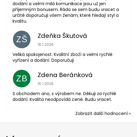
dodání a velmi milá komunikace jsou už jen
příjemným bonusem. Ráda se sem budu vracet a
určitě doporučuji všem ženám, které hledají styl a
kvalitu.
Zdeňka Škutová
ZŠ
Hodnocení obchodu je 5 z 5 hvězdiček.
16.1.2026
Veliká spokojenost. Kvalitní zboží a velmi rychlé
vyřízení a dodání. Doporučuji
Zdena Beránková
ZB
Hodnocení obchodu je 1 z 5 hvězdiček.
15.1.2026
S obchodem ano, s výrobem ne. Děkuji za rychlé
dodání. Kvalita neodpovídá ceně. Budu vracet.
Zobrazit další hodnocení
Z
á