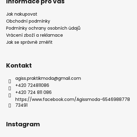
Informace pro vás
p
a
Jak nakupovat
t
Obchodní podmínky
í
Podmínky ochrany osobních údajů
Vrácení zboží a reklamace
Jak se správně změřit
Kontakt
agiss.praktikmoda
@
gmail.com
+420 724811086
+420 724 811 086
https://www.facebook.com/Agissmoda-6546988778
73491
Instagram