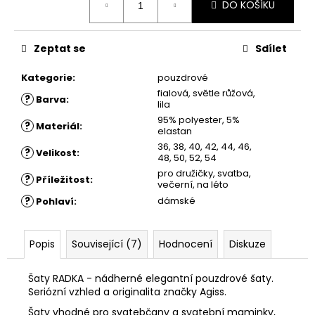
č
DO KOŠÍKU
cena:
u
j
e
Zeptat se
Sdílet
m
e
Kategorie
:
pouzdrové
fialová, světle růžová,
?
Barva
:
lila
ŠATY
95% polyester, 5%
?
Materiál
:
elastan
ZLATKA
-
36, 38, 40, 42, 44, 46,
?
Velikost
:
SPOLEČENSKÉ
48, 50, 52, 54
pro družičky, svatba,
1
?
Příležitost
:
večerní, na léto
750
Kč
?
dámské
Pohlaví
:
Popis
Související (7)
Hodnocení
Diskuze
Šaty RADKA - nádherné elegantní pouzdrové šaty.
Seriózní vzhled a originalita značky Agiss.
Šaty vhodné pro svatebčany a svatební maminky,