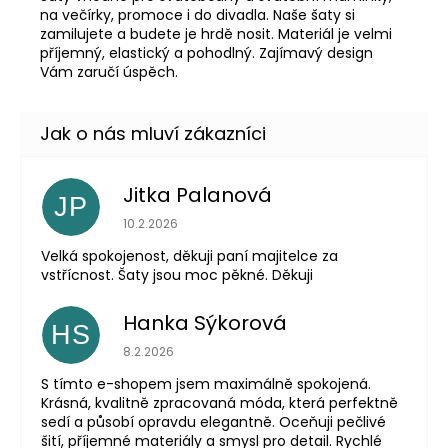
na večírky, promoce i do divadla. Naše šaty si
zamilujete a budete je hrdě nosit. Materiál je velmi
příjemný, elastický a pohodlný. Zajímavý design
Vám zaručí úspěch.
Jitka Palanová
JP
Hodnocení obchodu je 5 z 5 hvězdiček.
10.2.2026
Velká spokojenost, děkuji paní majitelce za
vstřícnost. Šaty jsou moc pěkné. Děkuji
Hanka Sýkorová
HS
Hodnocení obchodu je 5 z 5 hvězdiček.
8.2.2026
S tímto e-shopem jsem maximálně spokojená.
Krásná, kvalitně zpracovaná móda, která perfektně
sedí a působí opravdu elegantně. Oceňuji pečlivé
šití, příjemné materiály a smysl pro detail. Rychlé