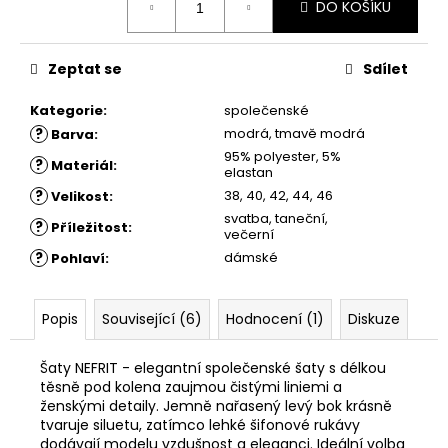
č
DO KOŠÍKU
cena:
u
j
e
Zeptat se
Sdílet
m
e
Kategorie
:
společenské
?
modrá, tmavě modrá
Barva
:
95% polyester, 5%
?
Materiál
:
ŠATY
elastan
DOLORES
?
38, 40, 42, 44, 46
Velikost
:
-
svatba, taneční,
LETNÍ
?
Příležitost
:
večerní
ŠATY
?
dámské
Pohlaví
:
1
880
Kč
Popis
Související (6)
Hodnocení (1)
Diskuze
Šaty NEFRIT - elegantní společenské šaty s délkou
těsně pod kolena zaujmou čistými liniemi a
ženskými detaily. Jemně nařasený levý bok krásně
tvaruje siluetu, zatímco lehké šifonové rukávy
dodávají modelu vzdušnost a eleganci. Ideální volba