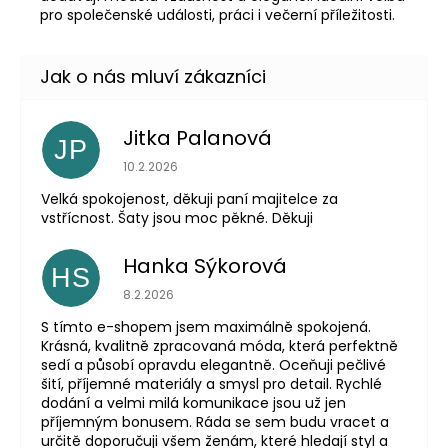
pro společenské události, práci i večerní příležitosti.
Jitka Palanová
JP
Hodnocení obchodu je 5 z 5 hvězdiček.
10.2.2026
Velká spokojenost, děkuji paní majitelce za
vstřícnost. Šaty jsou moc pěkné. Děkuji
Hanka Sýkorová
HS
Hodnocení obchodu je 5 z 5 hvězdiček.
8.2.2026
S tímto e-shopem jsem maximálně spokojená.
Krásná, kvalitně zpracovaná móda, která perfektně
sedí a působí opravdu elegantně. Oceňuji pečlivé
šití, příjemné materiály a smysl pro detail. Rychlé
dodání a velmi milá komunikace jsou už jen
příjemným bonusem. Ráda se sem budu vracet a
určitě doporučuji všem ženám, které hledají styl a