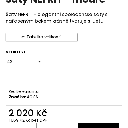
je
a
5,0
z
j
Šaty NEFRIT - elegantní společenské šaty s
5
nařaseným bokem krásně tvaruje siluetu.
í
hvězdiček.
t
?
Tabulka velikostí
VELIKOST
HLEDAT
D
Zvolte variantu
o
Značka:
AGISS
p
o
2 020 Kč
r
1 669,42 Kč bez DPH
u
Měrná