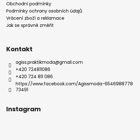
t
Obchodní podmínky
í
Podmínky ochrany osobních údajů
Vrácení zboží a reklamace
Jak se správně změřit
Kontakt
agiss.praktikmoda
@
gmail.com
+420 724811086
+420 724 811 086
https://www.facebook.com/Agissmoda-6546988778
73491
Instagram