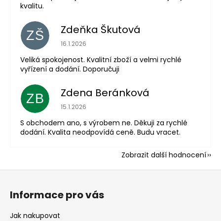
kvalitu.
Zdeňka Škutová
ZŠ
Hodnocení obchodu je 5 z 5 hvězdiček.
16.1.2026
Veliká spokojenost. Kvalitní zboží a velmi rychlé
vyřízení a dodání. Doporučuji
Zdena Beránková
ZB
Hodnocení obchodu je 1 z 5 hvězdiček.
15.1.2026
S obchodem ano, s výrobem ne. Děkuji za rychlé
dodání. Kvalita neodpovídá ceně. Budu vracet.
Zobrazit další hodnocení
Z
á
Informace pro vás
p
a
Jak nakupovat