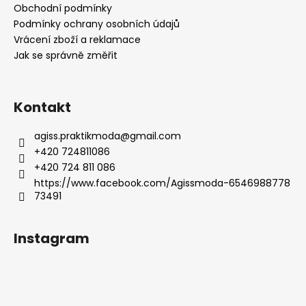
t
Obchodní podmínky
í
Podmínky ochrany osobních údajů
Vrácení zboží a reklamace
Jak se správně změřit
Kontakt
agiss.praktikmoda
@
gmail.com
+420 724811086
+420 724 811 086
https://www.facebook.com/Agissmoda-6546988778
73491
Instagram