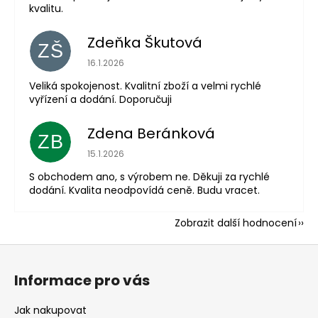
kvalitu.
Zdeňka Škutová
ZŠ
Hodnocení obchodu je 5 z 5 hvězdiček.
16.1.2026
Veliká spokojenost. Kvalitní zboží a velmi rychlé
vyřízení a dodání. Doporučuji
Zdena Beránková
ZB
Hodnocení obchodu je 1 z 5 hvězdiček.
15.1.2026
S obchodem ano, s výrobem ne. Děkuji za rychlé
dodání. Kvalita neodpovídá ceně. Budu vracet.
Zobrazit další hodnocení
Z
á
Informace pro vás
p
a
Jak nakupovat