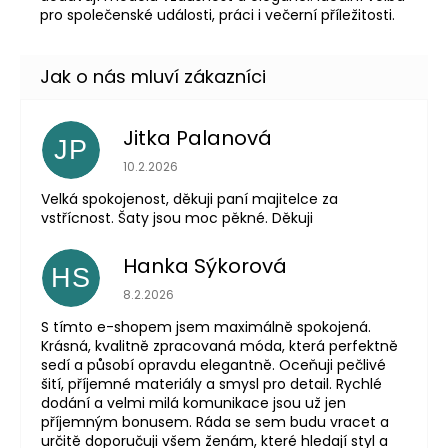
pro společenské události, práci i večerní příležitosti.
Jitka Palanová
JP
Hodnocení obchodu je 5 z 5 hvězdiček.
10.2.2026
Velká spokojenost, děkuji paní majitelce za
vstřícnost. Šaty jsou moc pěkné. Děkuji
Hanka Sýkorová
HS
Hodnocení obchodu je 5 z 5 hvězdiček.
8.2.2026
S tímto e-shopem jsem maximálně spokojená.
Krásná, kvalitně zpracovaná móda, která perfektně
sedí a působí opravdu elegantně. Oceňuji pečlivé
šití, příjemné materiály a smysl pro detail. Rychlé
dodání a velmi milá komunikace jsou už jen
příjemným bonusem. Ráda se sem budu vracet a
určitě doporučuji všem ženám, které hledají styl a