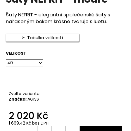
je
a
5,0
z
j
Šaty NEFRIT - elegantní společenské šaty s
5
nařaseným bokem krásně tvaruje siluetu.
í
hvězdiček.
t
?
Tabulka velikostí
VELIKOST
HLEDAT
D
Zvolte variantu
o
Značka:
AGISS
p
o
2 020 Kč
r
1 669,42 Kč bez DPH
u
Měrná