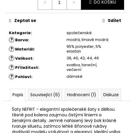
č
DO KOŠÍKU
cena:
u
j
e
Zeptat se
Sdílet
m
e
Kategorie
:
společenské
?
modrá, tmavě modrá
Barva
:
95% polyester, 5%
?
Materiál
:
ŠATY
elastan
LUCIA
?
38, 40, 42, 44, 46
Velikost
:
1
svatba, taneční,
?
Příležitost
:
520
večerní
Kč
?
dámské
Pohlaví
:
Popis
Související (6)
Hodnocení (1)
Diskuze
Šaty NEFRIT - elegantní společenské šaty s délkou
těsně pod kolena zaujmou čistými liniemi a
ženskými detaily. Jemně nařasený levý bok krásně
tvaruje siluetu, zatímco lehké šifonové rukávy
dodávají modelu vzdušnost a eleganci. Ideální volba