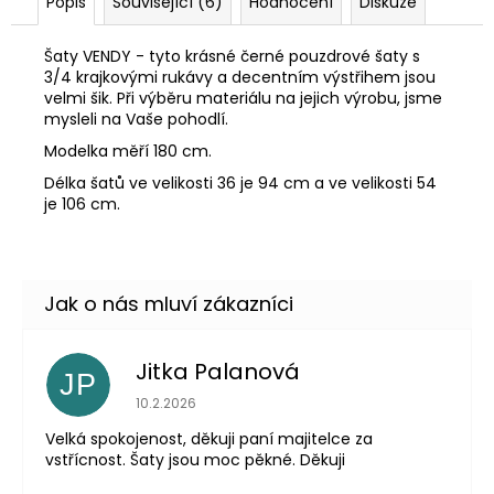
Popis
Související (6)
Hodnocení
Diskuze
Šaty VENDY - tyto krásné černé pouzdrové šaty s
3/4 krajkovými rukávy a decentním výstřihem jsou
velmi šik. Při výběru materiálu na jejich výrobu, jsme
mysleli na Vaše pohodlí.
Modelka měří 180 cm.
Délka šatů ve velikosti 36 je 94 cm a ve velikosti 54
je 106 cm.
Jitka Palanová
JP
Hodnocení obchodu je 5 z 5 hvězdiček.
10.2.2026
Velká spokojenost, děkuji paní majitelce za
vstřícnost. Šaty jsou moc pěkné. Děkuji