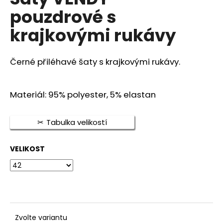
je
a
pouzdrové s
0,0
z
j
krajkovými rukávy
5
í
hvězdiček.
t
Černé přiléhavé šaty s krajkovými rukávy.
?
Materiál: 95% polyester, 5% elastan
HLEDAT
Tabulka velikostí
VELIKOST
D
o
p
o
r
u
Zvolte variantu