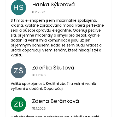
Hanka Sýkorová
HS
Hodnocení obchodu je 5 z 5 hvězdiček.
8.2.2026
S tímto e-shopem jsem maximálně spokojená.
Krásná, kvalitně zpracovaná móda, která perfektně
sedí a působí opravdu elegantně. Oceňuji pečlivé
šití, příjemné materiály a smysl pro detail. Rychlé
dodání a velmi milá komunikace jsou už jen
příjemným bonusem. Ráda se sem budu vracet a
určitě doporučuji všem ženám, které hledají styl a
kvalitu.
Zdeňka Škutová
ZŠ
Hodnocení obchodu je 5 z 5 hvězdiček.
16.1.2026
Veliká spokojenost. Kvalitní zboží a velmi rychlé
vyřízení a dodání. Doporučuji
Zdena Beránková
ZB
Hodnocení obchodu je 1 z 5 hvězdiček.
15.1.2026
S obchodem ano, s výrobem ne. Děkuji za rychlé