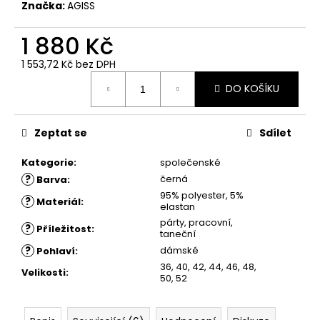
č
Značka:
AGISS
u
j
1 880 Kč
e
m
1 553,72 Kč bez DPH
Měrná
e
DO KOŠÍKU
cena:
ŠATY
Zeptat se
Sdílet
TOFI
1
Kategorie
:
společenské
880
Kč
?
černá
Barva
:
95% polyester, 5%
?
Materiál
:
elastan
párty, pracovní,
?
Příležitost
:
taneční
?
dámské
Pohlaví
:
36, 40, 42, 44, 46, 48,
Velikosti
:
50, 52