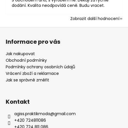
dodání. Kvalita neodpovídá ceně. Budu vracet.
Zobrazit další hodnocení
Z
á
Informace pro vás
p
a
Jak nakupovat
t
Obchodní podmínky
í
Podmínky ochrany osobních údajů
Vrácení zboží a reklamace
Jak se správně změřit
Kontakt
agiss.praktikmoda
@
gmail.com
+420 724811086
+420 724 811 086