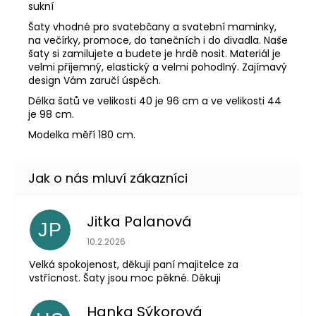
sukní
Šaty vhodné pro svatebčany a svatební maminky,
na večírky, promoce, do tanečních i do divadla. Naše
šaty si zamilujete a budete je hrdě nosit. Materiál je
velmi příjemný, elastický a velmi pohodlný. Zajímavý
design Vám zaručí úspěch.
Délka šatů ve velikosti 40 je 96 cm a ve velikosti 44
je 98 cm.
Modelka měří 180 cm.
Jitka Palanová
JP
Hodnocení obchodu je 5 z 5 hvězdiček.
10.2.2026
Velká spokojenost, děkuji paní majitelce za
vstřícnost. Šaty jsou moc pěkné. Děkuji
Hanka Sýkorová