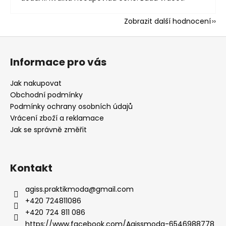
Zobrazit další hodnocení
Z
á
Informace pro vás
p
a
Jak nakupovat
t
Obchodní podmínky
í
Podmínky ochrany osobních údajů
Vrácení zboží a reklamace
Jak se správně změřit
Kontakt
agiss.praktikmoda
@
gmail.com
+420 724811086
+420 724 811 086
https://www.facebook.com/Agissmoda-6546988778