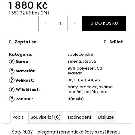
č
1 880 Kč
u
1 553,72 Kč bez DPH
j
Měrná
e
DO KOŠÍKU
cena:
m
e
Zeptat se
Sdílet
ŠATY
Kategorie
:
společenské
DOLORES
?
zelená, růžová
-
Barva
:
LETNÍ
95% polyester, 5%
?
Materiál
:
ŠATY
elastan
1
?
36, 38, 40, 44, 46
Velikost
:
880
párty, pracovní, svatba,
?
Příležitost
:
Kč
taneční, na léto, jaro
?
dámské
Pohlaví
:
Popis
Související (6)
Hodnocení
Diskuze
Šaty RUBY - elegantní romantické šaty s rozšířenou