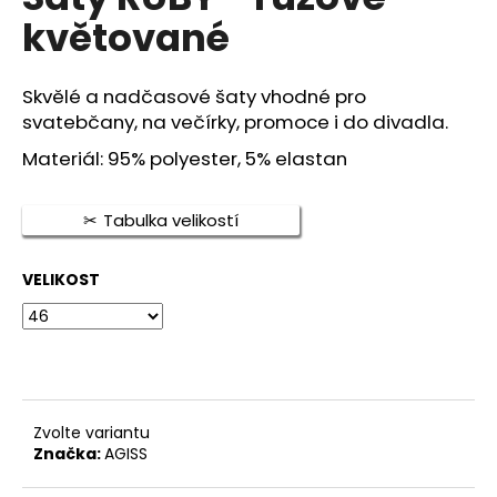
je
a
květované
0,0
z
j
5
í
hvězdiček.
Skvělé a nadčasové šaty vhodné pro
t
svatebčany, na večírky, promoce i do divadla.
?
Materiál: 95% polyester, 5% elastan
Tabulka velikostí
HLEDAT
VELIKOST
D
o
p
o
Zvolte variantu
r
Značka:
AGISS
u