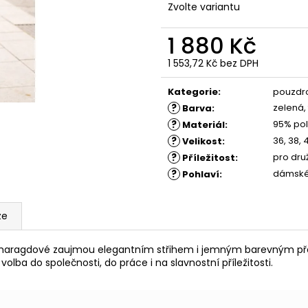
ŠATY KESY
ŠATY KLARIS - 
Zvolte variantu
1 260 Kč
1 350 Kč
Původně:
1 880 Kč
Původně:
1 880
1 880 Kč
1 553,72 Kč bez DPH
Měrná
cena:
Kategorie
:
pouzdr
?
zelená,
Barva
:
?
95% pol
Materiál
:
?
36, 38, 
Velikost
:
?
pro druž
Příležitost
:
?
dámsk
Pohlaví
:
ze
maragdové zaujmou elegantním střihem i jemným barevným pře
volba do společnosti, do práce i na slavnostní příležitosti.