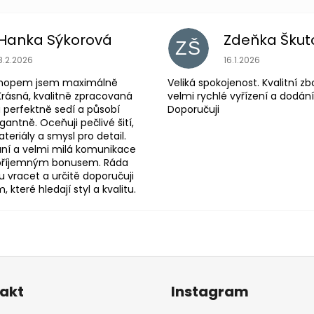
Hanka Sýkorová
Zdeňka Škut
ZŠ
Hodnocení obchodu je 5 z 5 hvězdiček.
Hodnocení obchodu
8.2.2026
16.1.2026
shopem jsem maximálně
Veliká spokojenost. Kvalitní zb
Krásná, kvalitně zpracovaná
velmi rychlé vyřízení a dodání
 perfektně sedí a působí
Doporučuji
antně. Oceňuji pečlivé šití,
eriály a smysl pro detail.
ní a velmi milá komunikace
 příjemným bonusem. Ráda
 vracet a určitě doporučuji
které hledají styl a kvalitu.
akt
Instagram