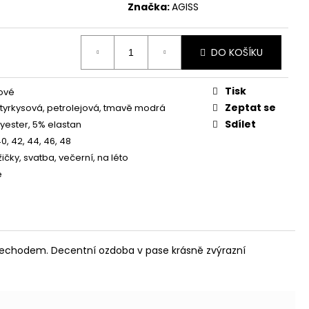
MODRÉ S 3/4 RUKÁVEM
Značka:
AGISS
 Kč
DO KOŠÍKU
Tisk
ové
Zeptat se
 tyrkysová, petrolejová, tmavě modrá
Sdílet
yester, 5% elastan
40, 42, 44, 46, 48
ičky, svatba, večerní, na léto
é
chodem. Decentní ozdoba v pase krásně zvýrazní