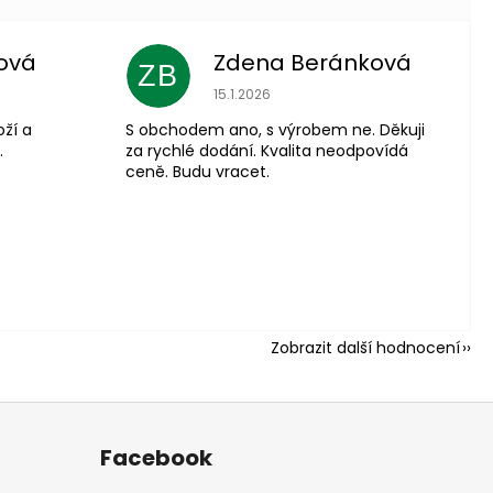
ová
Zdena Beránková
ZB
 je 5 z 5 hvězdiček.
Hodnocení obchodu je 1 z 5 hvězdiče
15.1.2026
oží a
S obchodem ano, s výrobem ne. Děkuji
.
za rychlé dodání. Kvalita neodpovídá
ceně. Budu vracet.
Zobrazit další hodnocení
Facebook