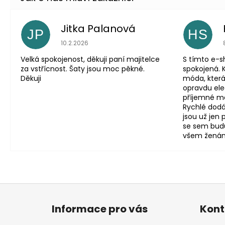
Jitka Palanová
JP
HS
Hodnocení obchodu je 5 z 5 hvězdiček.
10.2.2026
Velká spokojenost, děkuji paní majitelce
S tímto e-
za vstřícnost. Šaty jsou moc pěkné.
spokojená. 
Děkuji
móda, která
opravdu eleg
příjemné mat
Rychlé dodá
jsou už jen
se sem budu
všem ženám, 
Z
á
Informace pro vás
Kont
p