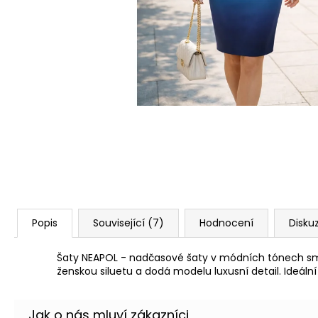
ŠATY AGATA - ÚPLETOVÉ ŠATY
1 880 Kč
Popis
Související (7)
Hodnocení
Disku
Šaty NEAPOL - nadčasové šaty v módních tónech s
ženskou siluetu a dodá modelu luxusní detail. Ideální 