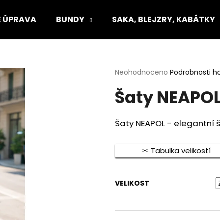
 ÚPRAVA
BUNDY
SAKA, BLEJZRY, KABÁTKY
Co potřebujete najít?
Průměrné
Neohodnoceno
Podrobnosti h
hodnocení
Šaty NEAPO
produktu
HLEDAT
je
0,0
z
Šaty NEAPOL - elegantní
5
Doporučujeme
hvězdiček.
Tabulka velikostí
VELIKOST