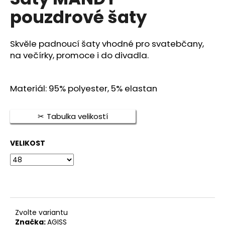
je
a
pouzdrové šaty
0,0
z
j
5
í
hvězdiček.
Skvěle padnoucí šaty vhodné pro svatebčany,
t
na večírky, promoce i do divadla.
?
Materiál: 95% polyester, 5% elastan
Tabulka velikostí
HLEDAT
VELIKOST
D
o
p
o
r
Zvolte variantu
u
Značka:
AGISS