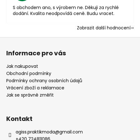
S obchodem ano, s výrobem ne. Děkuji za rychlé
dodání. Kvalita neodpovídá ceně. Budu vracet.
Zobrazit další hodnocení
Z
á
Informace pro vás
p
a
Jak nakupovat
t
Obchodní podmínky
í
Podmínky ochrany osobních údajů
Vrácení zboží a reklamace
Jak se správně změřit
Kontakt
agiss.praktikmoda
@
gmail.com
+420 724811086