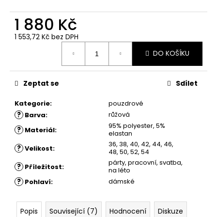
č
u
1 880 Kč
j
e
1 553,72 Kč bez DPH
m
Měrná
e
DO KOŠÍKU
cena:
ŠATY
Zeptat se
Sdílet
ZARIA
Kategorie
:
pouzdrové
1
880
?
růžová
Barva
:
Kč
95% polyester, 5%
?
Materiál
:
elastan
36, 38, 40, 42, 44, 46,
?
Velikost
:
48, 50, 52, 54
párty, pracovní, svatba,
?
Příležitost
:
na léto
?
dámské
Pohlaví
:
Popis
Související (7)
Hodnocení
Diskuze