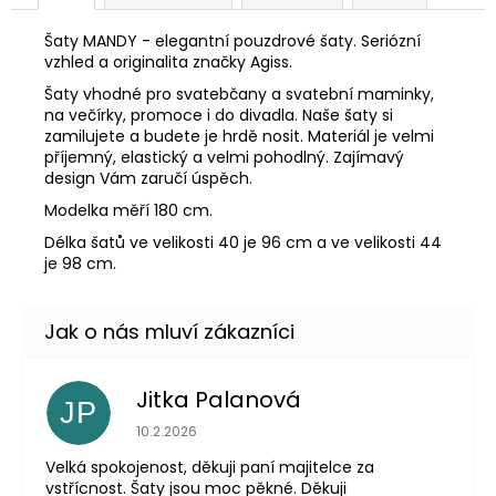
Šaty MANDY - elegantní pouzdrové šaty. Seriózní
vzhled a originalita značky Agiss.
Šaty vhodné pro svatebčany a svatební maminky,
na večírky, promoce i do divadla. Naše šaty si
zamilujete a budete je hrdě nosit. Materiál je velmi
příjemný, elastický a velmi pohodlný. Zajímavý
design Vám zaručí úspěch.
Modelka měří 180 cm.
Délka šatů ve velikosti 40 je 96 cm a ve velikosti 44
je 98 cm.
Jitka Palanová
JP
Hodnocení obchodu je 5 z 5 hvězdiček.
10.2.2026
Velká spokojenost, děkuji paní majitelce za
vstřícnost. Šaty jsou moc pěkné. Děkuji