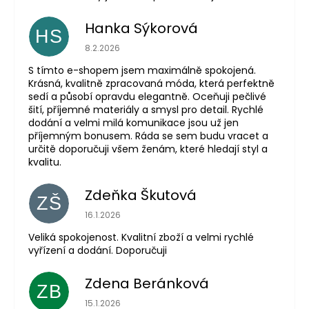
Hanka Sýkorová
HS
Hodnocení obchodu je 5 z 5 hvězdiček.
8.2.2026
S tímto e-shopem jsem maximálně spokojená.
Krásná, kvalitně zpracovaná móda, která perfektně
sedí a působí opravdu elegantně. Oceňuji pečlivé
šití, příjemné materiály a smysl pro detail. Rychlé
dodání a velmi milá komunikace jsou už jen
příjemným bonusem. Ráda se sem budu vracet a
určitě doporučuji všem ženám, které hledají styl a
kvalitu.
Zdeňka Škutová
ZŠ
Hodnocení obchodu je 5 z 5 hvězdiček.
16.1.2026
Veliká spokojenost. Kvalitní zboží a velmi rychlé
vyřízení a dodání. Doporučuji
Zdena Beránková
ZB
Hodnocení obchodu je 1 z 5 hvězdiček.
15.1.2026