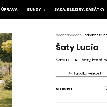
 ÚPRAVA
BUNDY
SAKA, BLEJZRY, KABÁTKY
Co potřebujete najít?
Průměrné
Neohodnoceno
Podrobnosti h
hodnocení
Šaty Lucia
produktu
HLEDAT
je
0,0
z
Šatu LUCIA – šaty, které 
5
Doporučujeme
hvězdiček.
Tabulka velikostí
VELIKOST