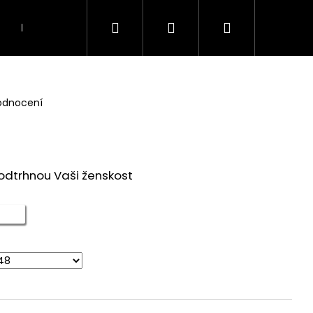
Hledat
Přihlášení
Nákupní
KOSTÝMY A KOMPLETY
TOPY, TUNIKY A HAL
košík
odnocení
podtrhnou Vaši ženskost
Následující