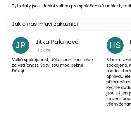
Tyto šaty jsou ideální volbou pro společenské události, rod
Jitka Palanová
JP
HS
Hodnocení obchodu je 5 z 5 hvězdiček.
10.2.2026
Velká spokojenost, děkuji paní majitelce
S tímto e-
za vstřícnost. Šaty jsou moc pěkné.
spokojená. 
Děkuji
móda, která
opravdu eleg
příjemné mat
Rychlé dodá
jsou už jen
se sem budu
všem ženám, 