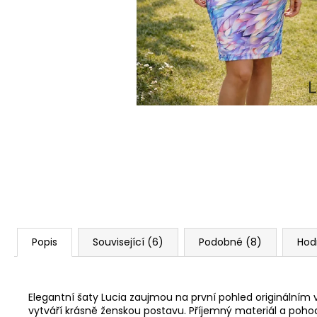
ŠATY KESY
1 260 Kč
Původně:
1 880 Kč
Popis
Související (6)
Podobné (8)
Hod
Elegantní šaty Lucia zaujmou na první pohled originálním 
vytváří krásně ženskou postavu. Příjemný materiál a pohodl