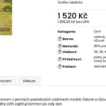
ŠATY ROSE - POUZDROVÉ ŠATY -
ŠATY BELA
Zvolte variantu
MODRÉ
1 590 Kč
1 680 Kč
1 520 Kč
1 256,20 Kč bez DPH
Měrná
cena:
Kategorie
:
ŠATY
zelená, 
?
Barva
:
růžová
?
95% pol
Materiál
:
?
36, 38, 
Velikost
:
párty, p
?
Příležitost
:
volný ča
?
dámsk
Pohlaví
:
nocení
Diskuze
vzorem v jemných pastelových odstínech modré, fialové a růžové
ný střih zajišťují komfort po celý den.