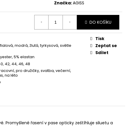
Značka:
AGISS
DO KOŠÍKU
Tisk
fialová, modrá, žlutá, tyrkysová, světle
Zeptat se
Sdílet
yester, 5% elastan
40, 42, 44, 46, 48
racovní, pro družičky, svatba, večerní,
s, na léto
é
. Promyšlené řasení v pase opticky zeštíhluje siluetu a