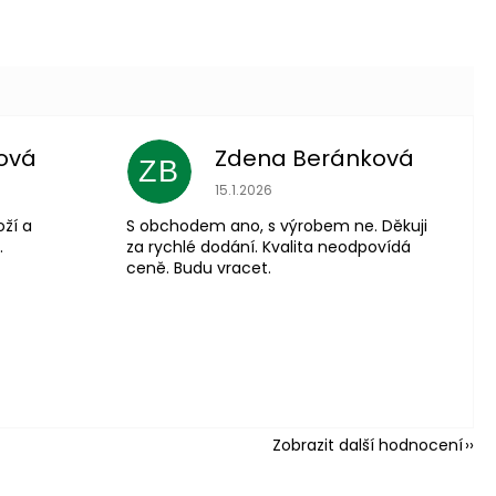
ová
Zdena Beránková
ZB
 je 5 z 5 hvězdiček.
Hodnocení obchodu je 1 z 5 hvězdiče
15.1.2026
oží a
S obchodem ano, s výrobem ne. Děkuji
.
za rychlé dodání. Kvalita neodpovídá
ceně. Budu vracet.
Zobrazit další hodnocení