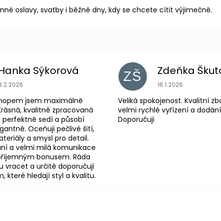
inné oslavy, svatby i běžné dny, kdy se chcete cítit výjimečně.
Hanka Sýkorová
Zdeňka Škut
ZŠ
Hodnocení obchodu je 5 z 5 hvězdiček.
Hodnocení obchodu
8.2.2026
16.1.2026
shopem jsem maximálně
Veliká spokojenost. Kvalitní zb
Krásná, kvalitně zpracovaná
velmi rychlé vyřízení a dodání
 perfektně sedí a působí
Doporučuji
antně. Oceňuji pečlivé šití,
eriály a smysl pro detail.
ní a velmi milá komunikace
 příjemným bonusem. Ráda
 vracet a určitě doporučuji
které hledají styl a kvalitu.