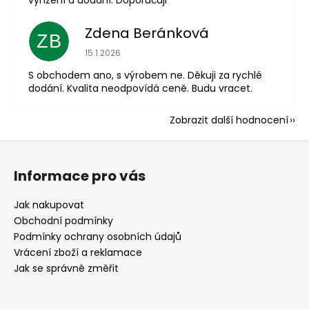
Zdena Beránková
ZB
Hodnocení obchodu je 1 z 5 hvězdiček.
15.1.2026
S obchodem ano, s výrobem ne. Děkuji za rychlé
dodání. Kvalita neodpovídá ceně. Budu vracet.
Zobrazit další hodnocení
Z
á
Informace pro vás
p
a
Jak nakupovat
t
Obchodní podmínky
í
Podmínky ochrany osobních údajů
Vrácení zboží a reklamace
Jak se správně změřit