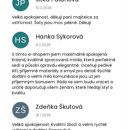
JP
Hodnocení obchodu je 5 z 5 hvězdiček.
10.2.2026
Velká spokojenost, děkuji paní majitelce za
vstřícnost. Šaty jsou moc pěkné. Děkuji
Hanka Sýkorová
HS
Hodnocení obchodu je 5 z 5 hvězdiček.
8.2.2026
S tímto e-shopem jsem maximálně spokojená.
Krásná, kvalitně zpracovaná móda, která perfektně
sedí a působí opravdu elegantně. Oceňuji pečlivé
šití, příjemné materiály a smysl pro detail. Rychlé
dodání a velmi milá komunikace jsou už jen
příjemným bonusem. Ráda se sem budu vracet a
určitě doporučuji všem ženám, které hledají styl a
kvalitu.
Zdeňka Škutová
ZŠ
Hodnocení obchodu je 5 z 5 hvězdiček.
16.1.2026
Veliká spokojenost. Kvalitní zboží a velmi rychlé
vyřízení a dodání. Doporučuji