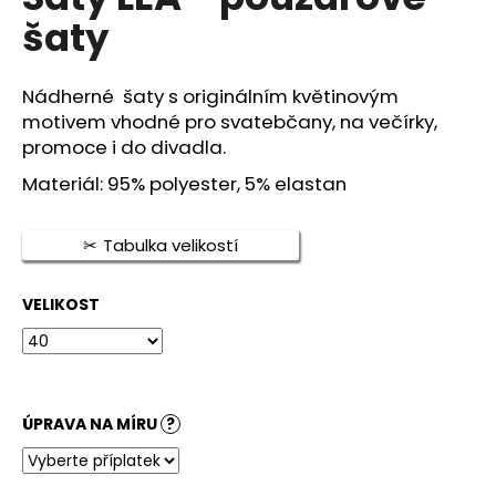
je
a
šaty
0,0
z
j
5
í
hvězdiček.
Nádherné šaty s originálním květinovým
t
motivem vhodné pro svatebčany, na večírky,
?
promoce i do divadla.
Materiál: 95% polyester, 5% elastan
Tabulka velikostí
HLEDAT
VELIKOST
D
o
p
o
ÚPRAVA NA MÍRU
?
r
u