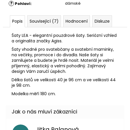
?
dámské
Pohlaví
:
Popis
Související (7)
Hodnocení
Diskuze
Šaty LEA - elegantní pouzdrové šaty. Seriózní vzhled
a originalita značky Agiss.
Šaty vhodné pro svatebčany a svatební maminky,
na večírky, promoce i do divadla. Naše šaty si
zamilujete a budete je hrdě nosit. Materiál je velmi
příjemný, elastický a velmi pohodlný. Zajímavý
design Vám zaručí úspěch.
Délka šatů ve velikosti 40 je 96 cm a ve velikosti 44
je 98 cm.
Modelka měří 180 cm.
Jitka Palanová