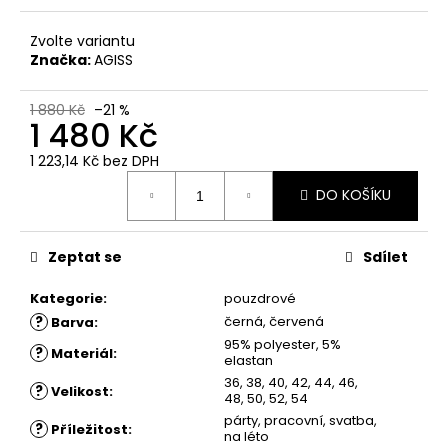
č
u
Zvolte variantu
j
Značka:
AGISS
e
m
e
1 880 Kč
–21 %
1 480 Kč
1 223,14 Kč
bez DPH
ŠATY
Měrná
LADKA
DO KOŠÍKU
cena:
-
LETNÍ
ŠATY
Zeptat se
Sdílet
1
650
Kategorie
:
pouzdrové
Kč
?
černá, červená
Barva
:
95% polyester, 5%
?
Materiál
:
elastan
36, 38, 40, 42, 44, 46,
?
Velikost
:
48, 50, 52, 54
párty, pracovní, svatba,
?
Příležitost
:
na léto