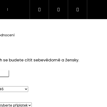
Hledat
Přihlášení
Nákupní
KOSTÝMY A KOMPLETY
TOPY, TUNIKY A HAL
košík
odnocení
ých se budete cítit sebevědomě a žensky.
Následující