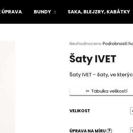
 ÚPRAVA
BUNDY
SAKA, BLEJZRY, KABÁTKY
Co potřebujete najít?
Průměrné
Neohodnoceno
Podrobnosti h
hodnocení
Šaty IVET
produktu
HLEDAT
je
0,0
z
Šaty IVET - šaty, ve kter
5
Doporučujeme
hvězdiček.
Tabulka velikostí
VELIKOST
ÚPRAVA NA MÍRU
?