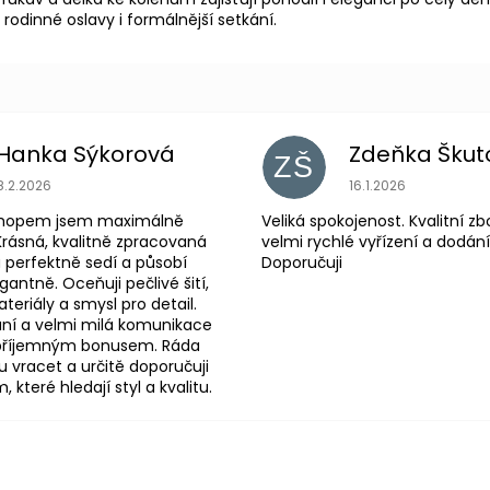
 rodinné oslavy i formálnější setkání.
Hanka Sýkorová
Zdeňka Škut
ZŠ
Hodnocení obchodu je 5 z 5 hvězdiček.
Hodnocení obchodu
8.2.2026
16.1.2026
shopem jsem maximálně
Veliká spokojenost. Kvalitní zb
Krásná, kvalitně zpracovaná
velmi rychlé vyřízení a dodání
 perfektně sedí a působí
Doporučuji
antně. Oceňuji pečlivé šití,
eriály a smysl pro detail.
ní a velmi milá komunikace
 příjemným bonusem. Ráda
 vracet a určitě doporučuji
které hledají styl a kvalitu.