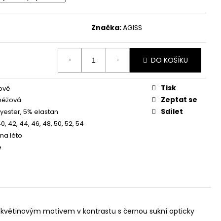
MODRÉ S 3/4 RUKÁVEM
 Kč
Značka:
AGISS
DO KOŠÍKU
Tisk
ové
Zeptat se
béžová
Sdílet
yester, 5% elastan
40, 42, 44, 46, 48, 50, 52, 54
 na léto
é
m květinovým motivem v kontrastu s černou sukní opticky
.