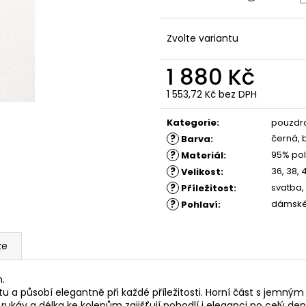
ŠATY KESY
ŠATY KLARIS - 
1 260 Kč
1 350 Kč
Původně:
1 880 Kč
Původně:
1 880
Zvolte variantu
1 880 Kč
1 553,72 Kč
bez DPH
Měrná
cena:
Kategorie
:
pouzdr
?
černá, 
Barva
:
?
95% pol
Materiál
:
?
36, 38, 
Velikost
:
?
svatba,
Příležitost
:
?
dámsk
Pohlaví
:
ze
.
u a působí elegantně při každé příležitosti. Horní část s jemný
rukáv a délka ke kolenům zajišťují pohodlí i eleganci po celý den