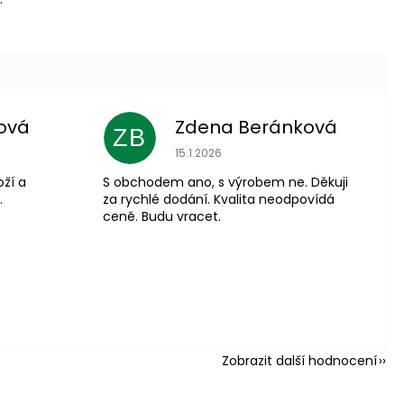
ová
Zdena Beránková
ZB
 je 5 z 5 hvězdiček.
Hodnocení obchodu je 1 z 5 hvězdiče
15.1.2026
oží a
S obchodem ano, s výrobem ne. Děkuji
.
za rychlé dodání. Kvalita neodpovídá
ceně. Budu vracet.
Zobrazit další hodnocení