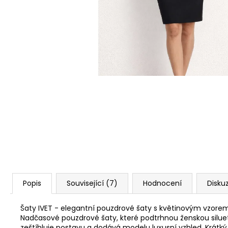
ŠATY AGATA - ÚPLETOVÉ ŠATY
1 880 Kč
Popis
Související (7)
Hodnocení
Disku
Šaty IVET - elegantní pouzdrové šaty s květinovým vzorem
Nadčasové pouzdrové šaty, které podtrhnou ženskou siluet
zeštíhluje postavu a dodává modelu luxusní vzhled. Krátký 