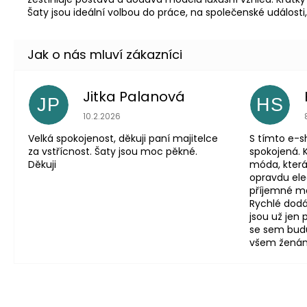
Šaty jsou ideální volbou do práce, na společenské události,
Jitka Palanová
JP
HS
Hodnocení obchodu je 5 z 5 hvězdiček.
10.2.2026
Velká spokojenost, děkuji paní majitelce
S tímto e-
za vstřícnost. Šaty jsou moc pěkné.
spokojená. 
Děkuji
móda, která
opravdu eleg
příjemné mat
Rychlé dodá
jsou už jen
se sem budu
všem ženám, 