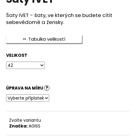
je
a
0,0
z
j
Šaty IVET - šaty, ve kterých se budete cítit
5
sebevědomě a žensky.
í
hvězdiček.
t
?
Tabulka velikostí
VELIKOST
HLEDAT
ÚPRAVA NA MÍRU
?
D
o
p
o
Zvolte variantu
r
Značka:
AGISS
u