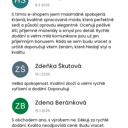
HS
Hodnocení obchodu je 5 z 5 hvězdiček.
8.2.2026
S tímto e-shopem jsem maximálně spokojená.
Krásná, kvalitně zpracovaná móda, která perfektně
sedí a působí opravdu elegantně. Oceňuji pečlivé
šití, příjemné materiály a smysl pro detail. Rychlé
dodání a velmi milá komunikace jsou už jen
příjemným bonusem. Ráda se sem budu vracet a
určitě doporučuji všem ženám, které hledají styl a
kvalitu.
Zdeňka Škutová
ZŠ
Hodnocení obchodu je 5 z 5 hvězdiček.
16.1.2026
Veliká spokojenost. Kvalitní zboží a velmi rychlé
vyřízení a dodání. Doporučuji
Zdena Beránková
ZB
Hodnocení obchodu je 1 z 5 hvězdiček.
15.1.2026
S obchodem ano, s výrobem ne. Děkuji za rychlé
dodání. Kvalita neodpovídá ceně. Budu vracet.