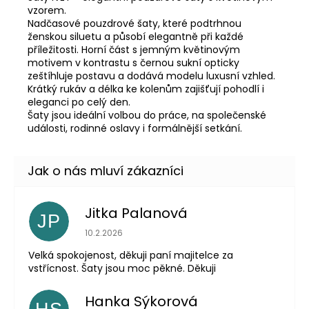
vzorem.
Nadčasové pouzdrové šaty, které podtrhnou
ženskou siluetu a působí elegantně při každé
příležitosti. Horní část s jemným květinovým
motivem v kontrastu s černou sukní opticky
zeštíhluje postavu a dodává modelu luxusní vzhled.
Krátký rukáv a délka ke kolenům zajišťují pohodlí i
eleganci po celý den.
Šaty jsou ideální volbou do práce, na společenské
události, rodinné oslavy i formálnější setkání.
Jitka Palanová
JP
Hodnocení obchodu je 5 z 5 hvězdiček.
10.2.2026
Velká spokojenost, děkuji paní majitelce za
vstřícnost. Šaty jsou moc pěkné. Děkuji
Hanka Sýkorová