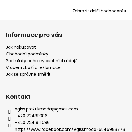
Zobrazit další hodnocení
Z
á
Informace pro vás
p
a
Jak nakupovat
t
Obchodní podmínky
í
Podmínky ochrany osobních údajů
Vrácení zboží a reklamace
Jak se správně změřit
Kontakt
agiss.praktikmoda
@
gmail.com
+420 724811086
+420 724 811 086
https://www.facebook.com/Agissmoda-6546988778