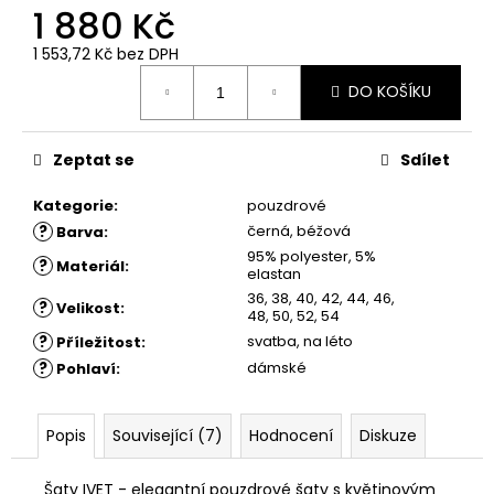
č
1 880 Kč
u
j
1 553,72 Kč
bez DPH
e
Měrná
DO KOŠÍKU
cena:
m
e
Zeptat se
Sdílet
ŠATY
Kategorie
:
pouzdrové
AGATA
-
?
černá, béžová
Barva
:
ÚPLETOVÉ
95% polyester, 5%
ŠATY
?
Materiál
:
elastan
1
36, 38, 40, 42, 44, 46,
?
Velikost
:
880
48, 50, 52, 54
Kč
?
svatba, na léto
Příležitost
:
?
dámské
Pohlaví
:
Popis
Související (7)
Hodnocení
Diskuze
Šaty IVET - elegantní pouzdrové šaty s květinovým