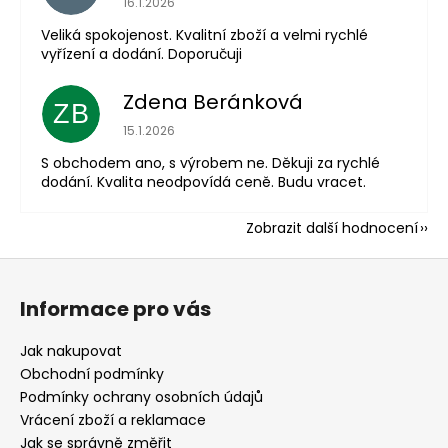
16.1.2026
Veliká spokojenost. Kvalitní zboží a velmi rychlé
vyřízení a dodání. Doporučuji
Zdena Beránková
ZB
Hodnocení obchodu je 1 z 5 hvězdiček.
15.1.2026
S obchodem ano, s výrobem ne. Děkuji za rychlé
dodání. Kvalita neodpovídá ceně. Budu vracet.
Zobrazit další hodnocení
Z
á
Informace pro vás
p
a
Jak nakupovat
t
Obchodní podmínky
í
Podmínky ochrany osobních údajů
Vrácení zboží a reklamace
Jak se správně změřit