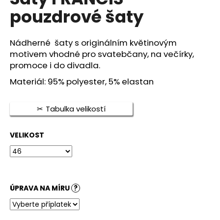
je
a
pouzdrové šaty
5,0
z
j
5
í
hvězdiček.
Nádherné šaty s originálním květinovým
t
motivem vhodné pro svatebčany, na večírky,
?
promoce i do divadla.
Materiál: 95% polyester, 5% elastan
Tabulka velikostí
HLEDAT
VELIKOST
D
o
p
o
ÚPRAVA NA MÍRU
?
r
u