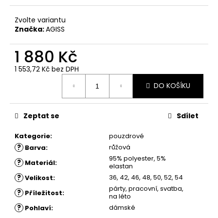
č
u
Zvolte variantu
j
Značka:
AGISS
e
m
1 880 Kč
e
1 553,72 Kč
bez DPH
Měrná
ŠATY
DO KOŠÍKU
cena:
PEPČA
1
880
Zeptat se
Sdílet
Kč
Kategorie
:
pouzdrové
?
růžová
Barva
:
95% polyester, 5%
?
Materiál
:
elastan
?
36, 42, 46, 48, 50, 52, 54
Velikost
:
párty, pracovní, svatba,
?
Příležitost
:
na léto
?
dámské
Pohlaví
: