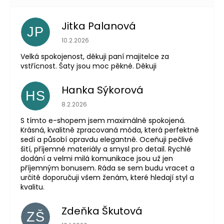
Jitka Palanová
JP
Hodnocení obchodu je 5 z 5 hvězdiček.
10.2.2026
Velká spokojenost, děkuji paní majitelce za
vstřícnost. Šaty jsou moc pěkné. Děkuji
Hanka Sýkorová
HS
Hodnocení obchodu je 5 z 5 hvězdiček.
8.2.2026
S tímto e-shopem jsem maximálně spokojená.
Krásná, kvalitně zpracovaná móda, která perfektně
sedí a působí opravdu elegantně. Oceňuji pečlivé
šití, příjemné materiály a smysl pro detail. Rychlé
dodání a velmi milá komunikace jsou už jen
příjemným bonusem. Ráda se sem budu vracet a
určitě doporučuji všem ženám, které hledají styl a
kvalitu.
Zdeňka Škutová
ZŠ
Hodnocení obchodu je 5 z 5 hvězdiček.