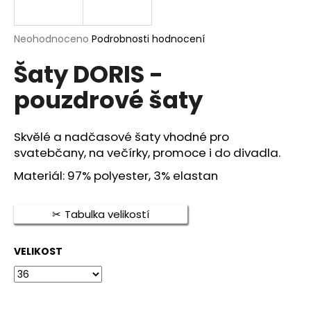
a
j
Průměrné
Neohodnoceno
Podrobnosti hodnocení
í
hodnocení
Šaty DORIS -
produktu
t
je
?
pouzdrové šaty
0,0
z
5
hvězdiček.
Skvělé a nadčasové šaty vhodné pro
svatebčany, na večírky, promoce i do divadla.
HLEDAT
Materiál: 97% polyester, 3% elastan
Tabulka velikostí
D
o
p
VELIKOST
o
r
u