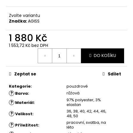
č
u
j
Zvolte variantu
e
Značka:
AGISS
m
e
1 880 Kč
1 553,72 Kč bez DPH
ŠATY
Měrná
DO KOŠÍKU
LADKA
cena:
-
LETNÍ
ŠATY
Zeptat se
Sdílet
1
650
Kategorie
:
pouzdrové
Kč
?
růžová
Barva
:
97% polyester, 3%
?
Materiál
:
elastan
36, 38, 40, 42, 44, 46,
?
Velikost
:
48, 50
pracovní, svatba, na
?
Příležitost
:
léto