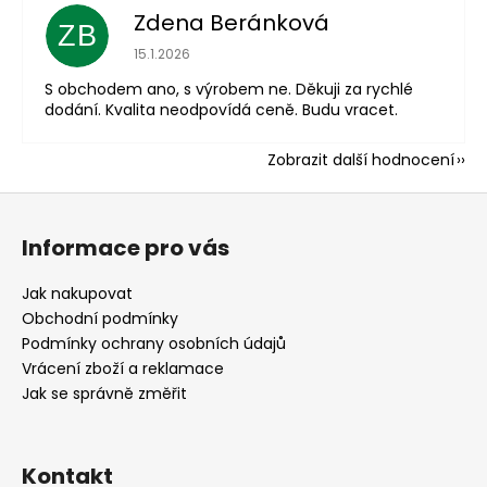
Zdena Beránková
ZB
Hodnocení obchodu je 1 z 5 hvězdiček.
15.1.2026
S obchodem ano, s výrobem ne. Děkuji za rychlé
dodání. Kvalita neodpovídá ceně. Budu vracet.
Zobrazit další hodnocení
Z
á
Informace pro vás
p
a
Jak nakupovat
t
Obchodní podmínky
í
Podmínky ochrany osobních údajů
Vrácení zboží a reklamace
Jak se správně změřit
Kontakt