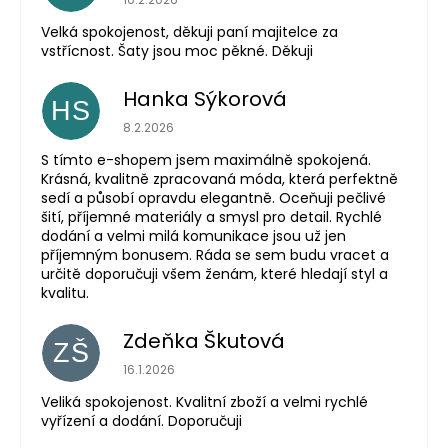
Velká spokojenost, děkuji paní majitelce za
vstřícnost. Šaty jsou moc pěkné. Děkuji
Hanka Sýkorová
HS
Hodnocení obchodu je 5 z 5 hvězdiček.
8.2.2026
S tímto e-shopem jsem maximálně spokojená.
Krásná, kvalitně zpracovaná móda, která perfektně
sedí a působí opravdu elegantně. Oceňuji pečlivé
šití, příjemné materiály a smysl pro detail. Rychlé
dodání a velmi milá komunikace jsou už jen
příjemným bonusem. Ráda se sem budu vracet a
určitě doporučuji všem ženám, které hledají styl a
kvalitu.
Zdeňka Škutová
ZŠ
Hodnocení obchodu je 5 z 5 hvězdiček.
16.1.2026
Veliká spokojenost. Kvalitní zboží a velmi rychlé
vyřízení a dodání. Doporučuji