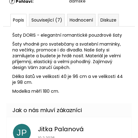
?
dámské
Pohlaví
:
Popis
Související (7)
Hodnocení
Diskuze
Šaty DORIS - elegantní romantické pouzdrové šaty
Šaty vhodné pro svatebčany a svatební maminky,
na večírky, promoce i do divadla. Naše šaty si
zamilujete a budete je hrdě nosit. Materiál je velmi
příjemný, elastický a velmi pohodlný. Zajímavý
design Vám zaručí úspěch.
Délka šatů ve velikosti 40 je 96 cm a ve velikosti 44
je 98 cm.
Modelka měří 180 cm.
Jitka Palanová
JP
Hodnocení obchodu je 5 z 5 hvězdiček.
10.2.2026