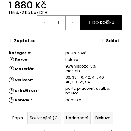
č
1 880 Kč
u
1 553,72 Kč bez DPH
j
Měrná
e
DO KOŠÍKU
cena:
m
e
Zeptat se
Sdílet
ŠATY
Kategorie
:
pouzdrové
SOFIA
?
fialová
-
Barva
:
KOŠILOVÉ
95% viskóza, 5%
?
Materiál
:
ŠATY
elastan
36, 38, 40, 42, 44, 46,
1
?
Velikost
:
48, 50, 52, 54
780
Kč
párty, pracovní, svatba,
?
Příležitost
:
na léto
?
dámské
Pohlaví
:
Popis
Související (7)
Hodnocení
Diskuze