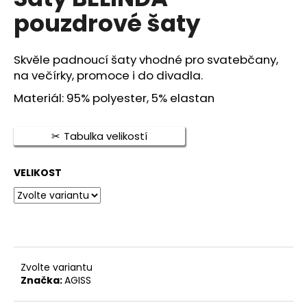
je
a
pouzdrové šaty
0,0
z
j
5
í
hvězdiček.
Skvěle padnoucí šaty vhodné pro svatebčany,
t
na večírky, promoce i do divadla.
?
Materiál: 95% polyester, 5% elastan
Tabulka velikostí
HLEDAT
VELIKOST
D
o
p
o
Zvolte variantu
r
Značka:
AGISS
u