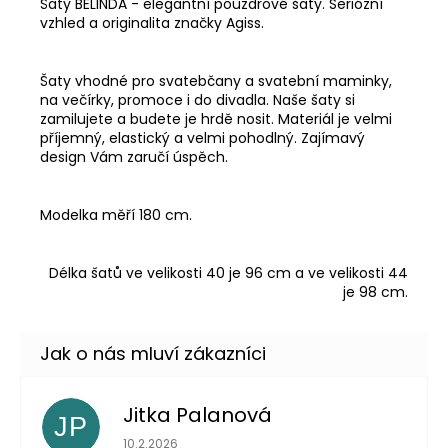
Šaty BELINDA - elegantní pouzdrové šaty. Seriózní
vzhled a originalita značky Agiss.
Šaty vhodné pro svatebčany a svatební maminky,
na večírky, promoce i do divadla. Naše šaty si
zamilujete a budete je hrdě nosit. Materiál je velmi
příjemný, elastický a velmi pohodlný. Zajímavý
design Vám zaručí úspěch.
Modelka měří 180 cm.
Délka šatů ve velikosti 40 je 96 cm a ve velikosti 44
je 98 cm.
Jitka Palanová
JP
Hodnocení obchodu je 5 z 5 hvězdiček.
10.2.2026