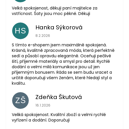
Velká spokojenost, děkuji paní majitelce za
vstřícnost. Šaty jsou moc pěkné. Děkuji
Hanka Sýkorová
HS
Hodnocení obchodu je 5 z 5 hvězdiček.
8.2.2026
S tímto e-shopem jsem maximálně spokojená.
Krásná, kvalitně zpracovaná móda, která perfektně
sedí a působí opravdu elegantně. Oceňuji pečlivé
šití, příjemné materiály a smysl pro detail. Rychlé
dodání a velmi milá komunikace jsou už jen
příjemným bonusem. Ráda se sem budu vracet a
určitě doporučuji všem ženám, které hledají styl a
kvalitu.
Zdeňka Škutová
ZŠ
Hodnocení obchodu je 5 z 5 hvězdiček.
16.1.2026
Veliká spokojenost. Kvalitní zboží a velmi rychlé
vyřízení a dodání. Doporučuji