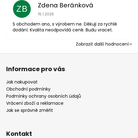
Zdena Beránková
ZB
Hodnocení obchodu je 1 z 5 hvězdiček.
15.1.2026
S obchodem ano, s výrobem ne. Děkuji za rychlé
dodání. Kvalita neodpovídá ceně. Budu vracet.
Zobrazit další hodnocení
Z
á
Informace pro vás
p
a
Jak nakupovat
t
Obchodní podmínky
í
Podmínky ochrany osobních údajů
Vrácení zboží a reklamace
Jak se správně změřit
Kontakt