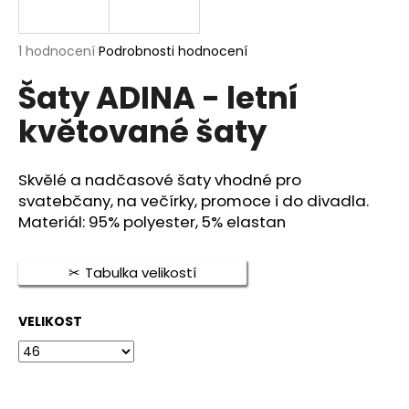
a
j
Průměrné
1 hodnocení
Podrobnosti hodnocení
í
hodnocení
Šaty ADINA - letní
produktu
t
je
?
květované šaty
5,0
z
5
hvězdiček.
Skvělé a nadčasové šaty vhodné pro
svatebčany, na večírky, promoce i do divadla.
HLEDAT
Materiál: 95% polyester, 5% elastan
Tabulka velikostí
D
o
VELIKOST
p
o
r
u