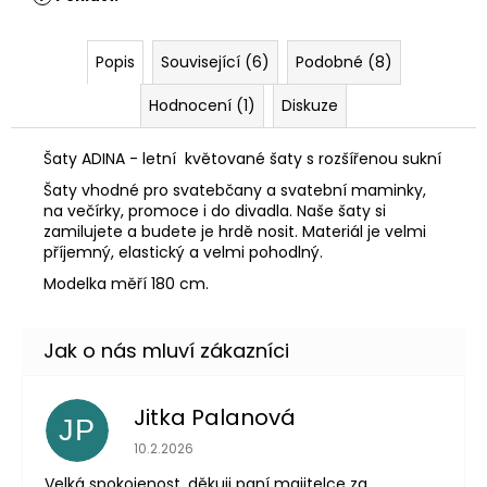
Popis
Související (6)
Podobné (8)
Hodnocení (1)
Diskuze
Šaty ADINA - letní květované šaty s rozšířenou sukní
Šaty vhodné pro svatebčany a svatební maminky,
na večírky, promoce i do divadla. Naše šaty si
zamilujete a budete je hrdě nosit. Materiál je velmi
příjemný, elastický a velmi pohodlný.
Modelka měří 180 cm.
Jitka Palanová
JP
Hodnocení obchodu je 5 z 5 hvězdiček.
10.2.2026
Velká spokojenost, děkuji paní majitelce za