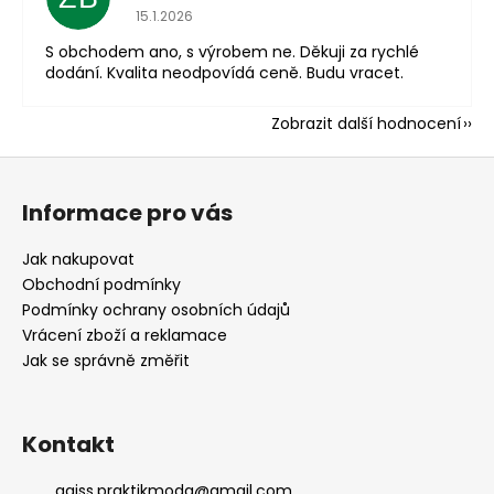
Hodnocení obchodu je 1 z 5 hvězdiček.
15.1.2026
S obchodem ano, s výrobem ne. Děkuji za rychlé
dodání. Kvalita neodpovídá ceně. Budu vracet.
Zobrazit další hodnocení
Z
á
Informace pro vás
p
a
Jak nakupovat
t
Obchodní podmínky
í
Podmínky ochrany osobních údajů
Vrácení zboží a reklamace
Jak se správně změřit
Kontakt
agiss.praktikmoda
@
gmail.com