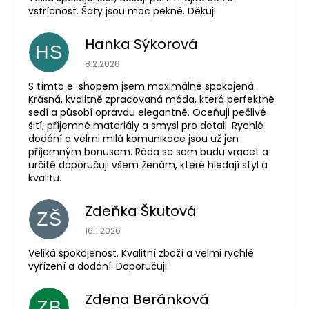
vstřícnost. Šaty jsou moc pěkné. Děkuji
Hanka Sýkorová
HS
Hodnocení obchodu je 5 z 5 hvězdiček.
8.2.2026
S tímto e-shopem jsem maximálně spokojená.
Krásná, kvalitně zpracovaná móda, která perfektně
sedí a působí opravdu elegantně. Oceňuji pečlivé
šití, příjemné materiály a smysl pro detail. Rychlé
dodání a velmi milá komunikace jsou už jen
příjemným bonusem. Ráda se sem budu vracet a
určitě doporučuji všem ženám, které hledají styl a
kvalitu.
Zdeňka Škutová
ZŠ
Hodnocení obchodu je 5 z 5 hvězdiček.
16.1.2026
Veliká spokojenost. Kvalitní zboží a velmi rychlé
vyřízení a dodání. Doporučuji
Zdena Beránková
ZB