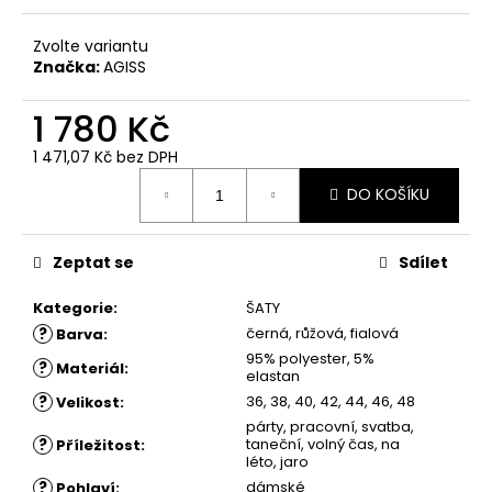
č
u
Zvolte variantu
j
Značka:
AGISS
e
m
1 780 Kč
e
1 471,07 Kč bez DPH
Měrná
ŠATY
DO KOŠÍKU
cena:
NORA
-
PŘILÉHAVÉ
ŠATY
Zeptat se
Sdílet
1
Kategorie
:
ŠATY
780
Kč
?
černá, růžová, fialová
Barva
:
95% polyester, 5%
?
Materiál
:
elastan
?
36, 38, 40, 42, 44, 46, 48
Velikost
:
párty, pracovní, svatba,
?
taneční, volný čas, na
Příležitost
:
léto, jaro
?
dámské
Pohlaví
: