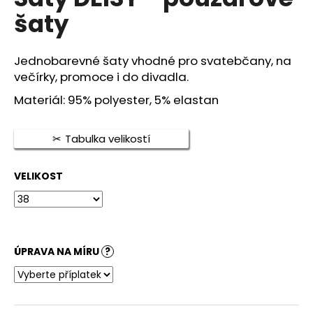
je
a
šaty
0,0
z
j
5
í
hvězdiček.
Jednobarevné šaty vhodné pro svatebčany, na
t
večírky, promoce i do divadla.
?
Materiál: 95% polyester, 5% elastan
Tabulka velikostí
HLEDAT
VELIKOST
D
o
p
ÚPRAVA NA MÍRU
?
o
r
u