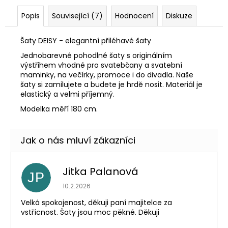
Popis
Související (7)
Hodnocení
Diskuze
Šaty DEISY - elegantní přiléhavé šaty
Jednobarevné pohodlné šaty s originálním
výstřihem vhodné pro svatebčany a svatební
maminky, na večírky, promoce i do divadla. Naše
šaty si zamilujete a budete je hrdě nosit. Materiál je
elastický a velmi příjemný.
Modelka měří 180 cm.
Jitka Palanová
JP
Hodnocení obchodu je 5 z 5 hvězdiček.
10.2.2026
Velká spokojenost, děkuji paní majitelce za
vstřícnost. Šaty jsou moc pěkné. Děkuji