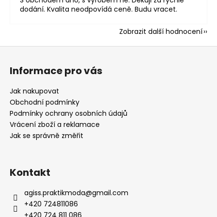
dodání. Kvalita neodpovídá ceně. Budu vracet.
Zobrazit další hodnocení
Z
á
Informace pro vás
p
a
Jak nakupovat
t
Obchodní podmínky
í
Podmínky ochrany osobních údajů
Vrácení zboží a reklamace
Jak se správně změřit
Kontakt
agiss.praktikmoda
@
gmail.com
+420 724811086
+420 724 811 086