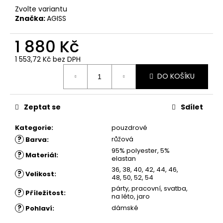
č
Zvolte variantu
u
Značka:
AGISS
j
e
1 880 Kč
m
e
1 553,72 Kč
bez DPH
Měrná
DO KOŠÍKU
cena:
ŠATY
SOFIA
-
Zeptat se
Sdílet
KOŠILOVÉ
ŠATY
Kategorie
:
pouzdrové
1
?
růžová
Barva
:
780
Kč
95% polyester, 5%
?
Materiál
:
elastan
36, 38, 40, 42, 44, 46,
?
Velikost
:
48, 50, 52, 54
párty, pracovní, svatba,
?
Příležitost
:
na léto, jaro
?
dámské
Pohlaví
: