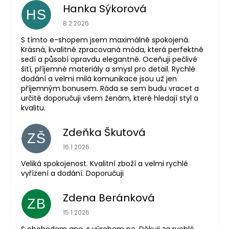
Hanka Sýkorová
HS
Hodnocení obchodu je 5 z 5 hvězdiček.
8.2.2026
S tímto e-shopem jsem maximálně spokojená.
Krásná, kvalitně zpracovaná móda, která perfektně
sedí a působí opravdu elegantně. Oceňuji pečlivé
šití, příjemné materiály a smysl pro detail. Rychlé
dodání a velmi milá komunikace jsou už jen
příjemným bonusem. Ráda se sem budu vracet a
určitě doporučuji všem ženám, které hledají styl a
kvalitu.
Zdeňka Škutová
ZŠ
Hodnocení obchodu je 5 z 5 hvězdiček.
16.1.2026
Veliká spokojenost. Kvalitní zboží a velmi rychlé
vyřízení a dodání. Doporučuji
Zdena Beránková
ZB
Hodnocení obchodu je 1 z 5 hvězdiček.
15.1.2026
S obchodem ano, s výrobem ne. Děkuji za rychlé