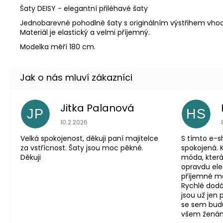
Šaty DEISY - elegantní přiléhavé šaty
Jednobarevné pohodlné šaty s originálním výstřihem vhodn
Materiál je elastický a velmi příjemný.
Modelka měří 180 cm.
Jitka Palanová
JP
HS
Hodnocení obchodu je 5 z 5 hvězdiček.
10.2.2026
Velká spokojenost, děkuji paní majitelce
S tímto e-
za vstřícnost. Šaty jsou moc pěkné.
spokojená. 
Děkuji
móda, která
opravdu eleg
příjemné mat
Rychlé dodá
jsou už jen
se sem budu
všem ženám, 