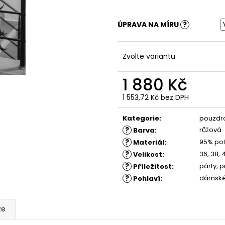
ŠATY KESY
ŠATY KLARIS - 
1 260 Kč
1 350 Kč
Původně:
1 880 Kč
Původně:
1 880
ÚPRAVA NA MÍRU
?
Zvolte variantu
1 880 Kč
1 553,72 Kč
bez DPH
Měrná
cena:
Kategorie
:
pouzdr
?
růžová
Barva
:
?
95% pol
Materiál
:
?
36, 38, 
Velikost
:
?
párty, p
Příležitost
:
?
dámsk
Pohlaví
:
ze