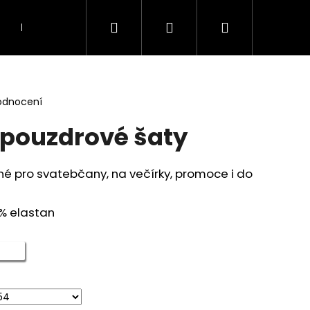
Hledat
Přihlášení
Nákupní
KOSTÝMY A KOMPLETY
TOPY, TUNIKY A HAL
košík
odnocení
- pouzdrové šaty
 pro svatebčany, na večírky, promoce i do
5% elastan
Následující