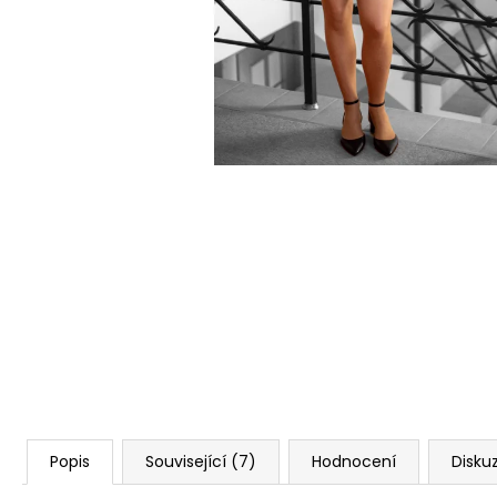
ŠATY AGATA - ÚPLETOVÉ ŠATY
1 880 Kč
Popis
Související (7)
Hodnocení
Disku