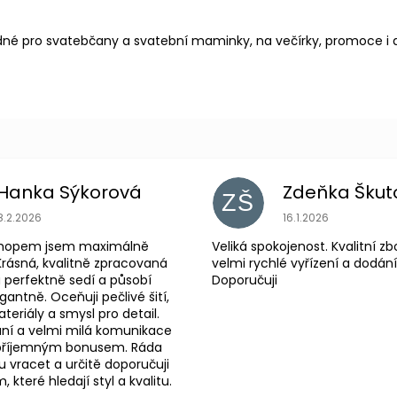
é pro svatebčany a svatební maminky, na večírky, promoce i do d
Hanka Sýkorová
Zdeňka Škut
ZŠ
Hodnocení obchodu je 5 z 5 hvězdiček.
Hodnocení obchodu
8.2.2026
16.1.2026
shopem jsem maximálně
Veliká spokojenost. Kvalitní zb
Krásná, kvalitně zpracovaná
velmi rychlé vyřízení a dodání
 perfektně sedí a působí
Doporučuji
antně. Oceňuji pečlivé šití,
eriály a smysl pro detail.
ní a velmi milá komunikace
 příjemným bonusem. Ráda
 vracet a určitě doporučuji
které hledají styl a kvalitu.