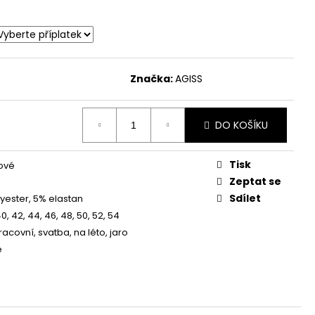
MODRÉ S 3/4 RUKÁVEM
 Kč
Značka:
AGISS
DO KOŠÍKU
Tisk
ové
Zeptat se
Sdílet
yester, 5% elastan
40, 42, 44, 46, 48, 50, 52, 54
racovní, svatba, na léto, jaro
é