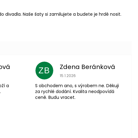
ivadla. Naše šaty si zamilujete a budete je hrdě nosit.
ová
Zdena Beránková
ZB
 je 5 z 5 hvězdiček.
Hodnocení obchodu je 1 z 5 hvězdiče
15.1.2026
oží a
S obchodem ano, s výrobem ne. Děkuji
.
za rychlé dodání. Kvalita neodpovídá
ceně. Budu vracet.