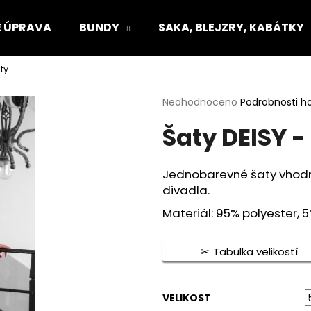
 ÚPRAVA
BUNDY
SAKA, BLEJZRY, KABÁTKY
ty
Co potřebujete najít?
Průměrné
Neohodnoceno
Podrobnosti h
hodnocení
Šaty DEISY 
produktu
HLEDAT
je
0,0
z
Jednobarevné šaty vhodné
5
Doporučujeme
divadla.
hvězdiček.
Materiál: 95% polyester, 
Tabulka velikostí
VELIKOST