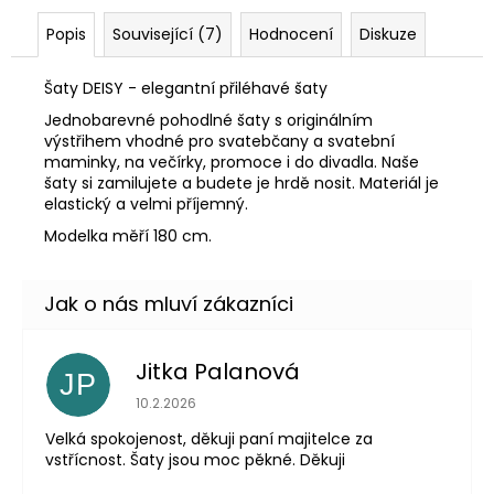
Popis
Související (7)
Hodnocení
Diskuze
Šaty DEISY - elegantní přiléhavé šaty
Jednobarevné pohodlné šaty s originálním
výstřihem vhodné pro svatebčany a svatební
maminky, na večírky, promoce i do divadla. Naše
šaty si zamilujete a budete je hrdě nosit. Materiál je
elastický a velmi příjemný.
Modelka měří 180 cm.
Jitka Palanová
JP
Hodnocení obchodu je 5 z 5 hvězdiček.
10.2.2026
Velká spokojenost, děkuji paní majitelce za
vstřícnost. Šaty jsou moc pěkné. Děkuji