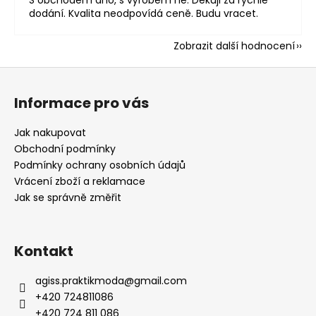
dodání. Kvalita neodpovídá ceně. Budu vracet.
Zobrazit další hodnocení
Z
á
Informace pro vás
p
a
Jak nakupovat
t
Obchodní podmínky
í
Podmínky ochrany osobních údajů
Vrácení zboží a reklamace
Jak se správně změřit
Kontakt
agiss.praktikmoda
@
gmail.com
+420 724811086
+420 724 811 086