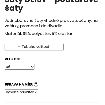
je
a
šaty
0,0
z
j
5
í
hvězdiček.
Jednobarevné šaty vhodné pro svatebčany, na
t
večírky, promoce i do divadla.
?
Materiál: 95% polyester, 5% elastan
Tabulka velikostí
HLEDAT
VELIKOST
D
o
p
ÚPRAVA NA MÍRU
?
o
r
u