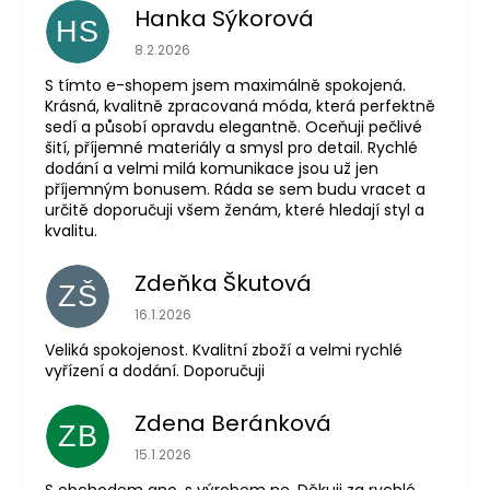
Hanka Sýkorová
HS
Hodnocení obchodu je 5 z 5 hvězdiček.
8.2.2026
S tímto e-shopem jsem maximálně spokojená.
Krásná, kvalitně zpracovaná móda, která perfektně
sedí a působí opravdu elegantně. Oceňuji pečlivé
šití, příjemné materiály a smysl pro detail. Rychlé
dodání a velmi milá komunikace jsou už jen
příjemným bonusem. Ráda se sem budu vracet a
určitě doporučuji všem ženám, které hledají styl a
kvalitu.
Zdeňka Škutová
ZŠ
Hodnocení obchodu je 5 z 5 hvězdiček.
16.1.2026
Veliká spokojenost. Kvalitní zboží a velmi rychlé
vyřízení a dodání. Doporučuji
Zdena Beránková
ZB
Hodnocení obchodu je 1 z 5 hvězdiček.
15.1.2026
S obchodem ano, s výrobem ne. Děkuji za rychlé