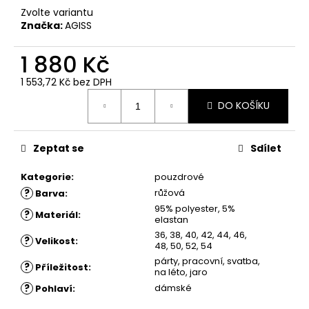
č
Zvolte variantu
u
Značka:
AGISS
j
e
1 880 Kč
m
e
1 553,72 Kč
bez DPH
Měrná
DO KOŠÍKU
cena:
ŠATY
SABINA
-
Zeptat se
Sdílet
LETNÍ
ŠATY
Kategorie
:
pouzdrové
1
?
růžová
Barva
:
780
Kč
95% polyester, 5%
?
Materiál
:
elastan
36, 38, 40, 42, 44, 46,
?
Velikost
:
48, 50, 52, 54
párty, pracovní, svatba,
?
Příležitost
:
na léto, jaro
?
dámské
Pohlaví
: