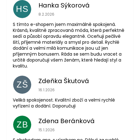
Hanka Sýkorová
HS
Hodnocení obchodu je 5 z 5 hvězdiček.
8.2.2026
S tímto e-shopem jsem maximálně spokojená.
Krásná, kvalitně zpracovaná móda, která perfektně
sedí a působí opravdu elegantně. Oceňuji pečlivé
šití, příjemné materiály a smysl pro detail. Rychlé
dodání a velmi milá komunikace jsou už jen
příjemným bonusem. Ráda se sem budu vracet a
určitě doporučuji všem ženám, které hledají styl a
kvalitu.
Zdeňka Škutová
ZŠ
Hodnocení obchodu je 5 z 5 hvězdiček.
16.1.2026
Veliká spokojenost. Kvalitní zboží a velmi rychlé
vyřízení a dodání. Doporučuji
Zdena Beránková
ZB
Hodnocení obchodu je 1 z 5 hvězdiček.
15.1.2026
S obchodem ano, s výrobem ne. Děkuji za rychlé