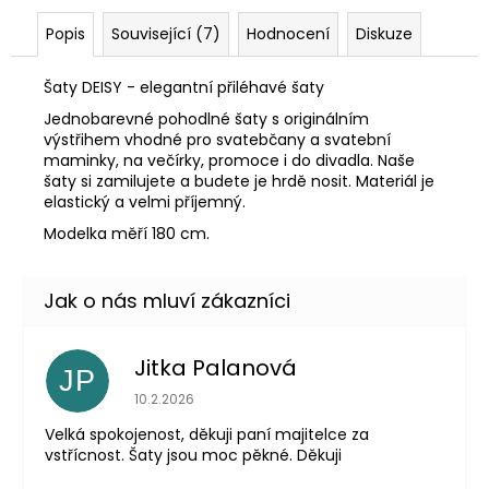
Popis
Související (7)
Hodnocení
Diskuze
Šaty DEISY - elegantní přiléhavé šaty
Jednobarevné pohodlné šaty s originálním
výstřihem vhodné pro svatebčany a svatební
maminky, na večírky, promoce i do divadla. Naše
šaty si zamilujete a budete je hrdě nosit. Materiál je
elastický a velmi příjemný.
Modelka měří 180 cm.
Jitka Palanová
JP
Hodnocení obchodu je 5 z 5 hvězdiček.
10.2.2026
Velká spokojenost, děkuji paní majitelce za
vstřícnost. Šaty jsou moc pěkné. Děkuji