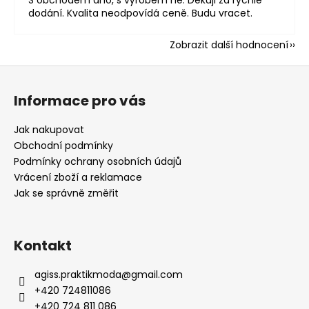
dodání. Kvalita neodpovídá ceně. Budu vracet.
Zobrazit další hodnocení
Z
á
Informace pro vás
p
a
Jak nakupovat
t
Obchodní podmínky
í
Podmínky ochrany osobních údajů
Vrácení zboží a reklamace
Jak se správně změřit
Kontakt
agiss.praktikmoda
@
gmail.com
+420 724811086
+420 724 811 086