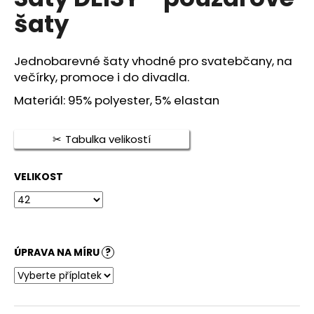
je
a
šaty
0,0
z
j
5
í
hvězdiček.
Jednobarevné šaty vhodné pro svatebčany, na
t
večírky, promoce i do divadla.
?
Materiál: 95% polyester, 5% elastan
Tabulka velikostí
HLEDAT
VELIKOST
D
o
p
ÚPRAVA NA MÍRU
?
o
r
u