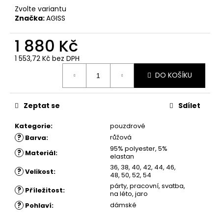
č
Zvolte variantu
u
Značka:
AGISS
j
e
1 880 Kč
m
e
1 553,72 Kč
bez DPH
Měrná
DO KOŠÍKU
cena:
ŠATY
ROSE
-
Zeptat se
Sdílet
POUZDROVÉ
ŠATY
-
Kategorie
:
pouzdrové
MODRÉ
?
růžová
Barva
:
1
95% polyester, 5%
?
Materiál
:
680
elastan
Kč
36, 38, 40, 42, 44, 46,
?
Velikost
:
48, 50, 52, 54
párty, pracovní, svatba,
?
Příležitost
:
na léto, jaro
?
dámské
Pohlaví
: