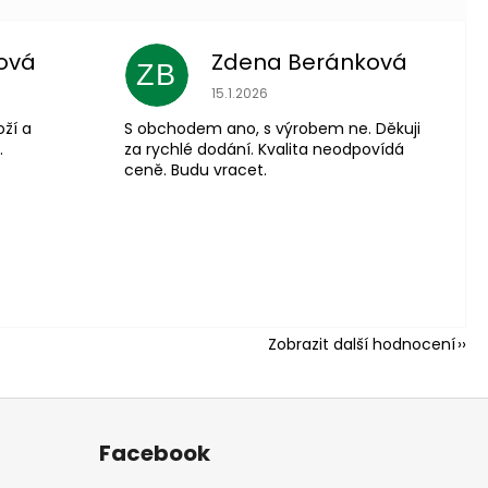
ová
Zdena Beránková
ZB
 je 5 z 5 hvězdiček.
Hodnocení obchodu je 1 z 5 hvězdiče
15.1.2026
oží a
S obchodem ano, s výrobem ne. Děkuji
.
za rychlé dodání. Kvalita neodpovídá
ceně. Budu vracet.
Zobrazit další hodnocení
Facebook