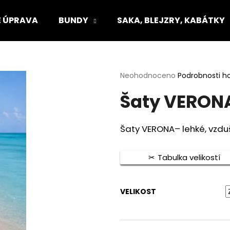
 ÚPRAVA
BUNDY
SAKA, BLEJZRY, KABÁTKY
Co potřebujete najít?
Průměrné
Neohodnoceno
Podrobnosti h
hodnocení
Šaty VERON
produktu
HLEDAT
je
0,0
z
Šaty VERONA– lehké, vzd
5
Doporučujeme
hvězdiček.
Tabulka velikostí
VELIKOST