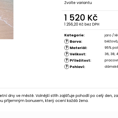
ŠATY TOFI
ŠATY SOFIA - K
Zvolte variantu
1 880 Kč
1 780 Kč
1 520 Kč
1 256,20 Kč bez DPH
Měrná
cena:
Kategorie
:
jaro / l
?
béžová,
Barva
:
?
95% pol
Materiál
:
?
36, 38, 
Velikost
:
?
pracovní
Příležitost
:
?
dámsk
Pohlaví
:
letní dny ve městě. Volnější střih zajišťuje pohodlí po celý den
jsou příjemným bonusem, který ocení každá žena.