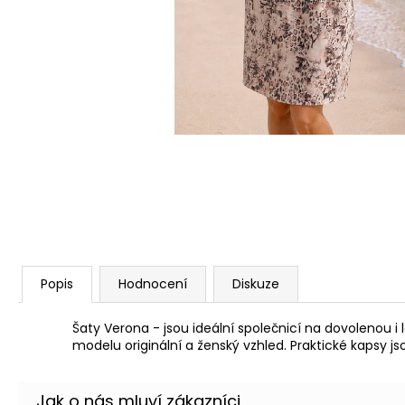
ŠATY SABINA - LETNÍ ŠATY
1 780 Kč
Popis
Hodnocení
Diskuze
Šaty Verona - jsou ideální společnicí na dovolenou i 
modelu originální a ženský vzhled. Praktické kapsy 