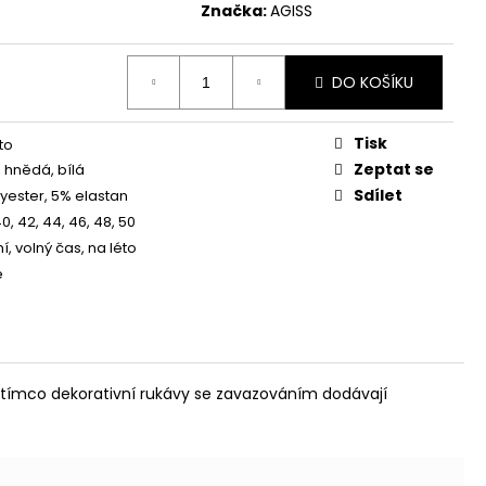
OŠILOVÉ ŠATY - ČERVENÉ
Značka:
AGISS
DO KOŠÍKU
Tisk
éto
Zeptat se
 hnědá, bílá
Sdílet
yester, 5% elastan
40, 42, 44, 46, 48, 50
, volný čas, na léto
é
, zatímco dekorativní rukávy se zavazováním dodávají