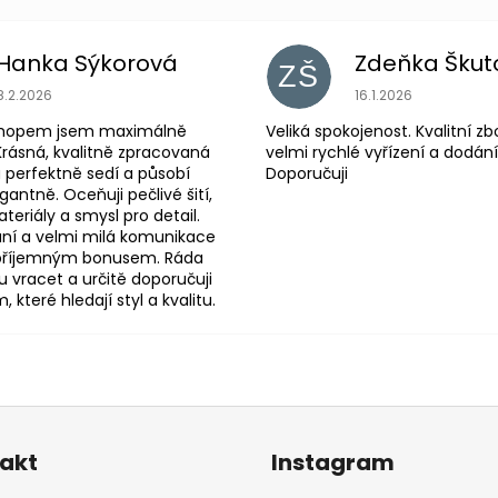
Hanka Sýkorová
Zdeňka Škut
ZŠ
Hodnocení obchodu je 5 z 5 hvězdiček.
Hodnocení obchodu
8.2.2026
16.1.2026
shopem jsem maximálně
Veliká spokojenost. Kvalitní zb
Krásná, kvalitně zpracovaná
velmi rychlé vyřízení a dodání
 perfektně sedí a působí
Doporučuji
antně. Oceňuji pečlivé šití,
eriály a smysl pro detail.
ní a velmi milá komunikace
 příjemným bonusem. Ráda
 vracet a určitě doporučuji
které hledají styl a kvalitu.
akt
Instagram