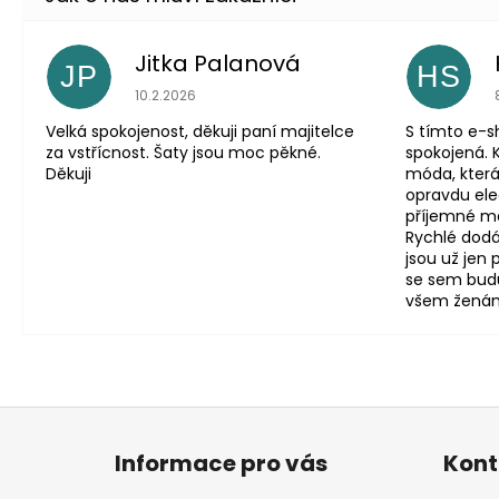
Jitka Palanová
JP
HS
Hodnocení obchodu je 5 z 5 hvězdiček.
10.2.2026
Velká spokojenost, děkuji paní majitelce
S tímto e-
za vstřícnost. Šaty jsou moc pěkné.
spokojená. 
Děkuji
móda, která
opravdu eleg
příjemné mat
Rychlé dodá
jsou už jen
se sem budu
všem ženám, 
Z
á
Informace pro vás
Kont
p