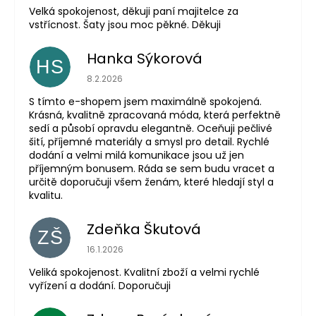
Velká spokojenost, děkuji paní majitelce za
vstřícnost. Šaty jsou moc pěkné. Děkuji
Hanka Sýkorová
HS
Hodnocení obchodu je 5 z 5 hvězdiček.
8.2.2026
S tímto e-shopem jsem maximálně spokojená.
Krásná, kvalitně zpracovaná móda, která perfektně
sedí a působí opravdu elegantně. Oceňuji pečlivé
šití, příjemné materiály a smysl pro detail. Rychlé
dodání a velmi milá komunikace jsou už jen
příjemným bonusem. Ráda se sem budu vracet a
určitě doporučuji všem ženám, které hledají styl a
kvalitu.
Zdeňka Škutová
ZŠ
Hodnocení obchodu je 5 z 5 hvězdiček.
16.1.2026
Veliká spokojenost. Kvalitní zboží a velmi rychlé
vyřízení a dodání. Doporučuji