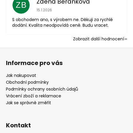
Zdena Beránková
ZB
Hodnocení obchodu je 1 z 5 hvězdiček.
15.1.2026
S obchodem ano, s výrobem ne. Děkuji za rychlé
dodání. Kvalita neodpovídá ceně. Budu vracet.
Zobrazit další hodnocení
Z
á
Informace pro vás
p
a
Jak nakupovat
t
Obchodní podmínky
í
Podmínky ochrany osobních údajů
Vrácení zboží a reklamace
Jak se správně změřit
Kontakt