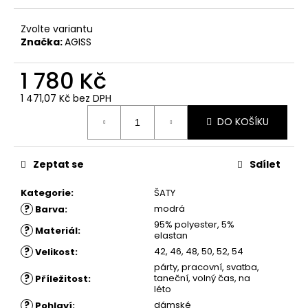
č
u
Zvolte variantu
j
Značka:
AGISS
e
m
1 780 Kč
e
1 471,07 Kč bez DPH
Měrná
ŠATY
DO KOŠÍKU
cena:
MÍNA
1
980
Zeptat se
Sdílet
Kč
Kategorie
:
ŠATY
?
modrá
Barva
:
95% polyester, 5%
?
Materiál
:
elastan
?
42, 46, 48, 50, 52, 54
Velikost
:
párty, pracovní, svatba,
?
taneční, volný čas, na
Příležitost
:
léto
?
dámské
Pohlaví
: