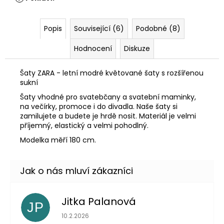
Popis
Související (6)
Podobné (8)
Hodnocení
Diskuze
Šaty ZARA - letní modré květované šaty s rozšířenou
sukní
Šaty vhodné pro svatebčany a svatební maminky,
na večírky, promoce i do divadla. Naše šaty si
zamilujete a budete je hrdě nosit. Materiál je velmi
příjemný, elastický a velmi pohodlný.
Modelka měří 180 cm.
Jitka Palanová
JP
Hodnocení obchodu je 5 z 5 hvězdiček.
10.2.2026