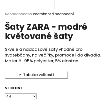
a
j
Průměrné
Neohodnoceno
Podrobnosti hodnocení
í
hodnocení
Šaty ZARA - modré
produktu
t
je
?
květované šaty
0,0
z
5
hvězdiček.
Skvělé a nadčasové šaty vhodné pro
svatebčany, na večírky, promoce i do divadla.
HLEDAT
Materiál: 95% polyester, 5% elastan
Tabulka velikostí
D
o
VELIKOST
p
o
r
u