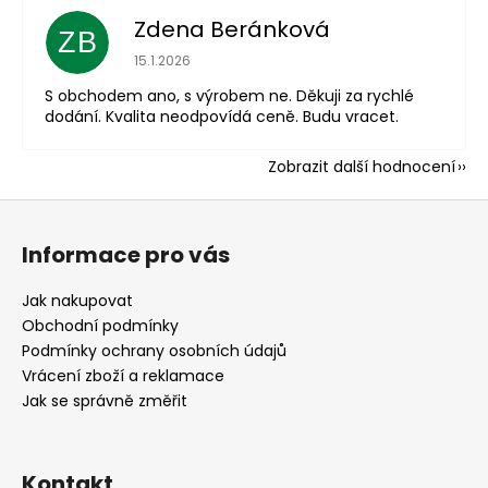
Zdena Beránková
ZB
Hodnocení obchodu je 1 z 5 hvězdiček.
15.1.2026
S obchodem ano, s výrobem ne. Děkuji za rychlé
dodání. Kvalita neodpovídá ceně. Budu vracet.
Zobrazit další hodnocení
Z
á
Informace pro vás
p
a
Jak nakupovat
t
Obchodní podmínky
í
Podmínky ochrany osobních údajů
Vrácení zboží a reklamace
Jak se správně změřit
Kontakt