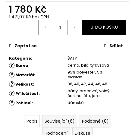
č
1 780 Kč
u
j
1 471,07 Kč bez DPH
e
Měrná
m
DO KOŠÍKU
cena:
e
Zeptat se
Sdílet
ŠATY
ANIKA
Kategorie
:
ŠATY
-
?
černá, bílá, tyrkysová
Barva
:
POUZDROVÉ
ŠATY
95% polyester, 5%
?
Materiál
:
-
elastan
ČERNÉ
?
38, 40, 42, 44, 46, 48
Velikost
:
S
párty, pracovní, volný
KRAJKOU
?
Příležitost
:
čas, na léto, jaro
1
?
dámské
Pohlaví
:
750
Kč
Popis
Související (6)
Podobné (8)
Hodnocení
Diskuze