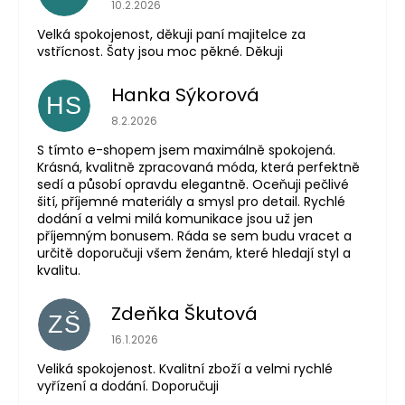
Hodnocení obchodu je 5 z 5 hvězdiček.
10.2.2026
Velká spokojenost, děkuji paní majitelce za
vstřícnost. Šaty jsou moc pěkné. Děkuji
Hanka Sýkorová
HS
Hodnocení obchodu je 5 z 5 hvězdiček.
8.2.2026
S tímto e-shopem jsem maximálně spokojená.
Krásná, kvalitně zpracovaná móda, která perfektně
sedí a působí opravdu elegantně. Oceňuji pečlivé
šití, příjemné materiály a smysl pro detail. Rychlé
dodání a velmi milá komunikace jsou už jen
příjemným bonusem. Ráda se sem budu vracet a
určitě doporučuji všem ženám, které hledají styl a
kvalitu.
Zdeňka Škutová
ZŠ
Hodnocení obchodu je 5 z 5 hvězdiček.
16.1.2026
Veliká spokojenost. Kvalitní zboží a velmi rychlé
vyřízení a dodání. Doporučuji