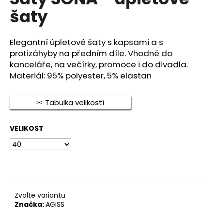
je
a
šaty
0,0
z
j
5
í
hvězdiček.
Elegantní úpletové šaty s kapsami a s
t
protizáhyby na předním díle. Vhodné do
?
kanceláře, na večírky, promoce i do divadla.
Materiál: 95% polyester, 5% elastan
Tabulka velikostí
HLEDAT
VELIKOST
D
o
p
o
Zvolte variantu
r
Značka:
AGISS
u