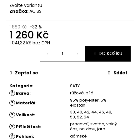
č
Zvolte variantu
u
Značka:
AGISS
j
e
1 880 Kč
–32 %
m
1 260 Kč
e
1 041,32 Kč
bez DPH
Měrná
ŠATY
DO KOŠÍKU
cena:
ROSE
-
POUZDROVÉ
Zeptat se
Sdílet
ŠATY
-
MODRÉ
Kategorie
:
ŠATY
?
růžová, bílá
Barva
:
1
680
95% polyester, 5%
?
Materiál
:
Kč
elastan
38, 40, 42, 44, 46, 48,
?
Velikost
:
50, 52, 54
pracovní, svatba, volný
?
Příležitost
:
čas, na zimu, jaro
?
dámské
Pohlaví
: