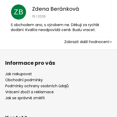
Zdena Beránková
ZB
Hodnocení obchodu je 1 z 5 hvězdiček.
15.1.2026
S obchodem ano, s výrobem ne. Děkuji za rychlé
dodání. Kvalita neodpovídá ceně. Budu vracet.
Zobrazit další hodnocení
Z
á
Informace pro vás
p
a
Jak nakupovat
t
Obchodní podmínky
í
Podmínky ochrany osobních údajů
Vrácení zboží a reklamace
Jak se správně změřit