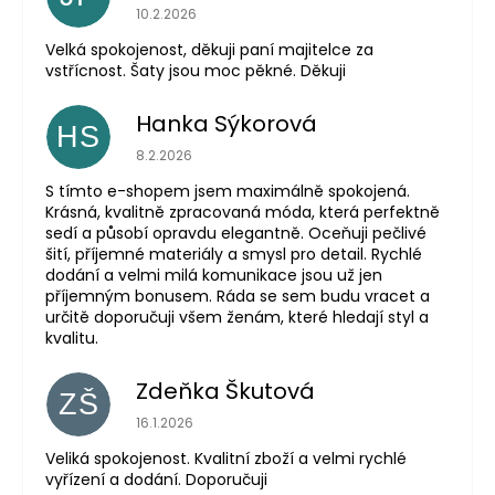
Hodnocení obchodu je 5 z 5 hvězdiček.
10.2.2026
Velká spokojenost, děkuji paní majitelce za
vstřícnost. Šaty jsou moc pěkné. Děkuji
Hanka Sýkorová
HS
Hodnocení obchodu je 5 z 5 hvězdiček.
8.2.2026
S tímto e-shopem jsem maximálně spokojená.
Krásná, kvalitně zpracovaná móda, která perfektně
sedí a působí opravdu elegantně. Oceňuji pečlivé
šití, příjemné materiály a smysl pro detail. Rychlé
dodání a velmi milá komunikace jsou už jen
příjemným bonusem. Ráda se sem budu vracet a
určitě doporučuji všem ženám, které hledají styl a
kvalitu.
Zdeňka Škutová
ZŠ
Hodnocení obchodu je 5 z 5 hvězdiček.
16.1.2026
Veliká spokojenost. Kvalitní zboží a velmi rychlé
vyřízení a dodání. Doporučuji