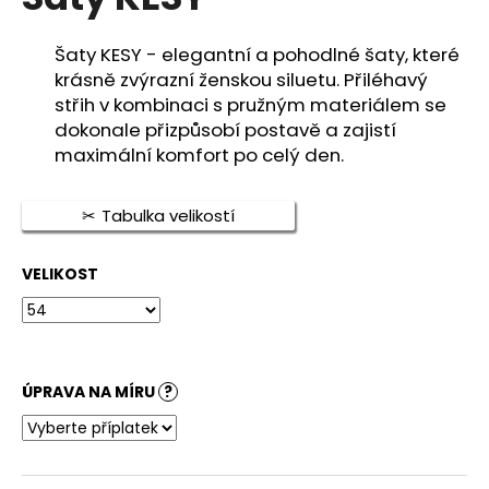
je
a
0,0
z
j
Šaty KESY - elegantní a pohodlné šaty, které
5
krásně zvýrazní ženskou siluetu. Přiléhavý
í
hvězdiček.
střih v kombinaci s pružným materiálem se
t
dokonale přizpůsobí postavě a zajistí
?
maximální komfort po celý den.
Tabulka velikostí
HLEDAT
VELIKOST
D
o
ÚPRAVA NA MÍRU
?
p
o
r
u