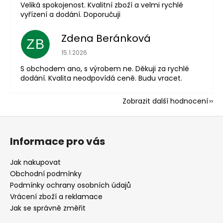
Veliká spokojenost. Kvalitní zboží a velmi rychlé
vyřízení a dodání. Doporučuji
Zdena Beránková
ZB
Hodnocení obchodu je 1 z 5 hvězdiček.
15.1.2026
S obchodem ano, s výrobem ne. Děkuji za rychlé
dodání. Kvalita neodpovídá ceně. Budu vracet.
Zobrazit další hodnocení
Z
á
Informace pro vás
p
a
Jak nakupovat
t
Obchodní podmínky
í
Podmínky ochrany osobních údajů
Vrácení zboží a reklamace
Jak se správně změřit