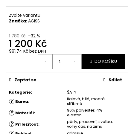
č
u
j
Zvolte variantu
e
Značka:
AGISS
m
e
1 780 Kč
–32 %
1 200 Kč
ŠATY
991,74 Kč
bez DPH
AGATA
Měrná
-
DO KOŠÍKU
cena:
ÚPLETOVÉ
ŠATY
1
Zeptat se
Sdílet
880
Kč
Kategorie
:
ŠATY
fialová, bílá, modrá,
?
Barva
:
stříbrná
96% polyester, 4%
?
Materiál
:
elastan
párty, pracovní, svatba,
?
Příležitost
:
volný čas, na zimu
?
dámské
Pohlaví
: