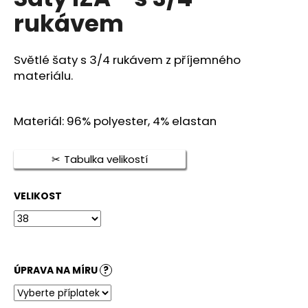
je
a
rukávem
5,0
z
j
5
í
hvězdiček.
Světlé šaty s 3/4 rukávem z příjemného
t
materiálu.
?
Materiál: 96% polyester, 4% elastan
Tabulka velikostí
HLEDAT
VELIKOST
D
o
p
o
ÚPRAVA NA MÍRU
?
r
u