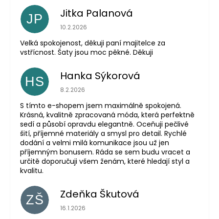
Jitka Palanová
JP
Hodnocení obchodu je 5 z 5 hvězdiček.
10.2.2026
Velká spokojenost, děkuji paní majitelce za
vstřícnost. Šaty jsou moc pěkné. Děkuji
Hanka Sýkorová
HS
Hodnocení obchodu je 5 z 5 hvězdiček.
8.2.2026
S tímto e-shopem jsem maximálně spokojená.
Krásná, kvalitně zpracovaná móda, která perfektně
sedí a působí opravdu elegantně. Oceňuji pečlivé
šití, příjemné materiály a smysl pro detail. Rychlé
dodání a velmi milá komunikace jsou už jen
příjemným bonusem. Ráda se sem budu vracet a
určitě doporučuji všem ženám, které hledají styl a
kvalitu.
Zdeňka Škutová
ZŠ
Hodnocení obchodu je 5 z 5 hvězdiček.
16.1.2026