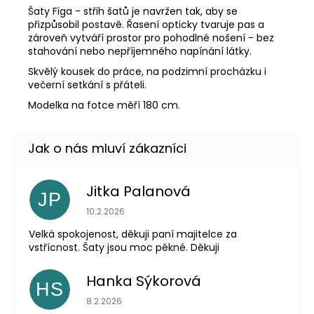
Šaty Figa - střih šatů je navržen tak, aby se
přizpůsobil postavě. Řasení opticky tvaruje pas a
zároveň vytváří prostor pro pohodlné nošení - bez
stahování nebo nepříjemného napínání látky.
Skvělý kousek do práce, na podzimní procházku i
večerní setkání s přáteli.
Modelka na fotce měří 180 cm.
Jitka Palanová
JP
Hodnocení obchodu je 5 z 5 hvězdiček.
10.2.2026
Velká spokojenost, děkuji paní majitelce za
vstřícnost. Šaty jsou moc pěkné. Děkuji
Hanka Sýkorová
HS
Hodnocení obchodu je 5 z 5 hvězdiček.
8.2.2026