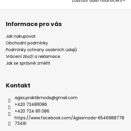
Zobrazit další hodnocení
Z
á
Informace pro vás
p
a
Jak nakupovat
t
Obchodní podmínky
í
Podmínky ochrany osobních údajů
Vrácení zboží a reklamace
Jak se správně změřit
Kontakt
agiss.praktikmoda
@
gmail.com
+420 724811086
+420 724 811 086
https://www.facebook.com/Agissmoda-6546988778
73491