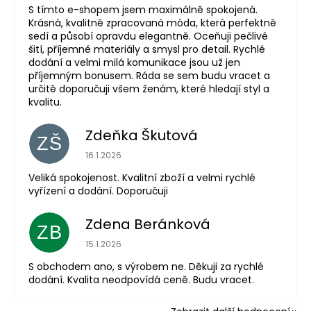
S tímto e-shopem jsem maximálně spokojená.
Krásná, kvalitně zpracovaná móda, která perfektně
sedí a působí opravdu elegantně. Oceňuji pečlivé
šití, příjemné materiály a smysl pro detail. Rychlé
dodání a velmi milá komunikace jsou už jen
příjemným bonusem. Ráda se sem budu vracet a
určitě doporučuji všem ženám, které hledají styl a
kvalitu.
Zdeňka Škutová
ZŠ
Hodnocení obchodu je 5 z 5 hvězdiček.
16.1.2026
Veliká spokojenost. Kvalitní zboží a velmi rychlé
vyřízení a dodání. Doporučuji
Zdena Beránková
ZB
Hodnocení obchodu je 1 z 5 hvězdiček.
15.1.2026
S obchodem ano, s výrobem ne. Děkuji za rychlé
dodání. Kvalita neodpovídá ceně. Budu vracet.