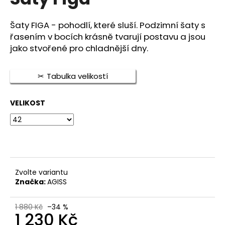
je
a
0,0
z
j
Šaty FIGA - pohodlí, které sluší. Podzimní šaty s
5
řasením v bocích krásně tvarují postavu a jsou
í
hvězdiček.
jako stvořené pro chladnější dny.
t
?
Tabulka velikostí
VELIKOST
HLEDAT
D
o
Zvolte variantu
p
Značka:
AGISS
o
r
1 880 Kč
–34 %
1 230 Kč
u