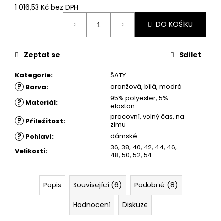
č
1 016,53 Kč bez DPH
u
Měrná
j
DO KOŠÍKU
cena:
e
m
e
Zeptat se
Sdílet
Kategorie
:
ŠATY
ŠATY
?
oranžová, bílá, modrá
Barva
:
ANIKA
95% polyester, 5%
-
?
Materiál
:
elastan
POUZDROVÉ
pracovní, volný čas, na
ŠATY
?
Příležitost
:
zimu
-
ČERNÉ
?
dámské
Pohlaví
:
S
36, 38, 40, 42, 44, 46,
KRAJKOU
Velikosti
:
48, 50, 52, 54
1
750
Kč
Popis
Související (6)
Podobné (8)
Hodnocení
Diskuze