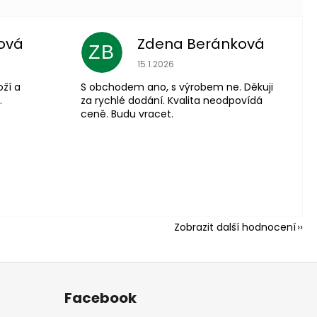
ová
Zdena Beránková
ZB
 je 5 z 5 hvězdiček.
Hodnocení obchodu je 1 z 5 hvězdiče
15.1.2026
oží a
S obchodem ano, s výrobem ne. Děkuji
.
za rychlé dodání. Kvalita neodpovídá
ceně. Budu vracet.
Zobrazit další hodnocení
Facebook