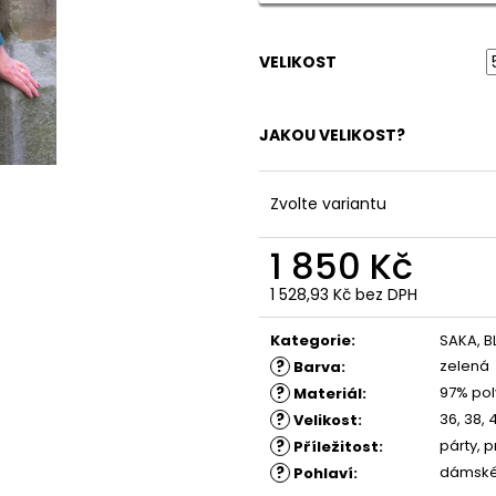
ŠATY TOFI
ŠATY SOFIA - K
1 880 Kč
1 780 Kč
VELIKOST
JAKOU VELIKOST?
Zvolte variantu
1 850 Kč
1 528,93 Kč bez DPH
Měrná
cena:
Kategorie
:
SAKA, B
?
zelená
Barva
:
?
97% pol
Materiál
:
?
36, 38, 
Velikost
:
?
párty, 
Příležitost
:
?
dámsk
Pohlaví
: