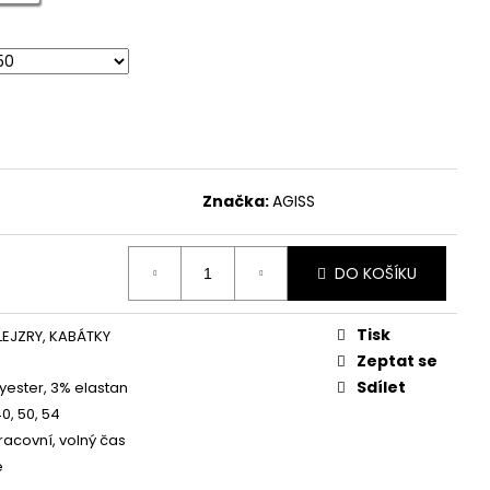
OŠILOVÉ ŠATY - ČERVENÉ
Značka:
AGISS
DO KOŠÍKU
Tisk
LEJZRY, KABÁTKY
Zeptat se
Sdílet
yester, 3% elastan
40, 50, 54
pracovní, volný čas
é