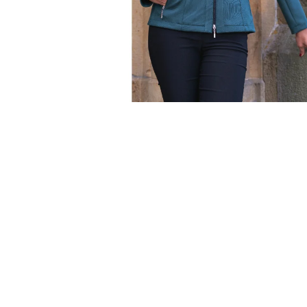
ŠATY SABINA - LETNÍ ŠATY
1 780 Kč