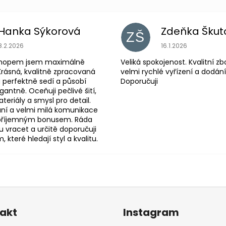
Hanka Sýkorová
Zdeňka Škut
ZŠ
Hodnocení obchodu je 5 z 5 hvězdiček.
Hodnocení obchodu
8.2.2026
16.1.2026
shopem jsem maximálně
Veliká spokojenost. Kvalitní zb
Krásná, kvalitně zpracovaná
velmi rychlé vyřízení a dodání
 perfektně sedí a působí
Doporučuji
antně. Oceňuji pečlivé šití,
eriály a smysl pro detail.
ní a velmi milá komunikace
 příjemným bonusem. Ráda
 vracet a určitě doporučuji
které hledají styl a kvalitu.
akt
Instagram