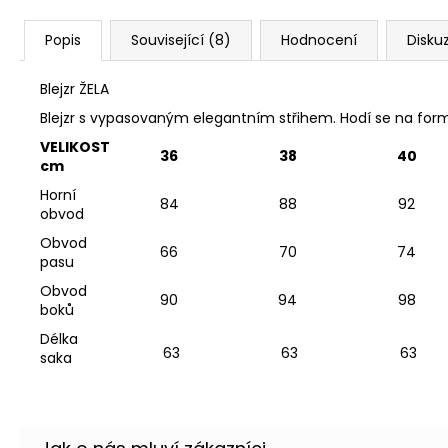
Popis
Související (8)
Hodnocení
Disku
Blejzr ŽELA
Blejzr s vypasovaným elegantním střihem. Hodí se na formáln
VELIKOST
36
38
40
cm
Horní
84
88
92
obvod
Obvod
66
70
74
pasu
Obvod
90
94
98
boků
Délka
63
63
63
saka