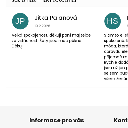
Jitka Palanová
JP
HS
Hodnocení obchodu je 5 z 5 hvězdiček.
10.2.2026
Velká spokojenost, děkuji paní majitelce
S tímto e-
za vstřícnost. Šaty jsou moc pěkné.
spokojená. 
Děkuji
móda, která
opravdu eleg
příjemné mat
Rychlé dodá
jsou už jen
se sem budu
všem ženám, 
Z
á
Informace pro vás
Kont
p