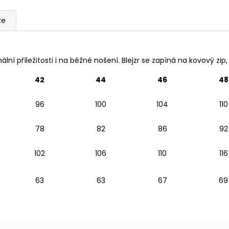
ze
í příležitosti i na běžné nošení. Blejzr se zapíná na kovový zip, 
42
44
46
48
96
100
104
110
78
82
86
92
102
106
110
116
63
63
67
69