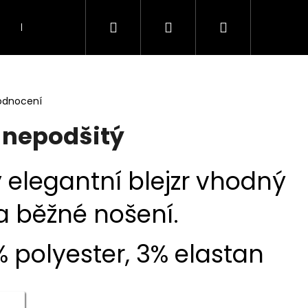
Hledat
Přihlášení
Nákupní
KOSTÝMY A KOMPLETY
TOPY, TUNIKY A HAL
košík
odnocení
- nepodšitý
elegantní blejzr vhodný
a běžné nošení.
% polyester, 3% elastan
Následující