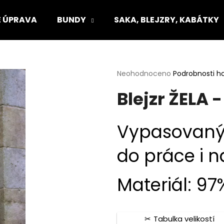
 ÚPRAVA
BUNDY
SAKA, BLEJZRY, KABÁTKY
Co potřebujete najít?
Průměrné
Neohodnoceno
Podrobnosti h
hodnocení
Blejzr ŽELA 
produktu
HLEDAT
je
0,0
z
Vypasovaný 
5
Doporučujeme
hvězdiček.
do práce i n
Materiál: 97
Tabulka velikostí