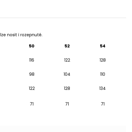
lze nosit i rozepnuté.
50
52
54
116
122
128
98
104
110
122
128
134
71
71
71