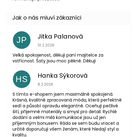
Jitka Palanová
JP
Hodnocení obchodu je 5 z 5 hvězdiček.
10.2.2026
Velká spokojenost, děkuji paní majitelce za
vstřícnost. Šaty jsou moc pěkné. Děkuji
Hanka Sýkorová
HS
Hodnocení obchodu je 5 z 5 hvězdiček.
8.2.2026
S tímto e-shopem jsem maximálně spokojená.
Krásná, kvalitně zpracovaná móda, která perfektně
sedí a působí opravdu elegantně. Oceňuji pečlivé
šití, příjemné materiály a smysl pro detail. Rychlé
dodání a velmi milá komunikace jsou už jen
příjemným bonusem. Ráda se sem budu vracet a
určitě doporučuji všem ženám, které hledají styl a
kvalitu.