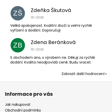
Zdeňka Škutová
ZŠ
Hodnocení obchodu je 5 z 5 hvězdiček.
16.1.2026
Veliká spokojenost. Kvalitní zboží a velmi rychlé
vyřízení a dodání. Doporučuji
Zdena Beránková
ZB
Hodnocení obchodu je 1 z 5 hvězdiček.
15.1.2026
S obchodem ano, s výrobem ne. Děkuji za rychlé
dodání. Kvalita neodpovídá ceně. Budu vracet.
Zobrazit další hodnocení
Z
á
Informace pro vás
p
a
Jak nakupovat
t
Obchodní podmínky