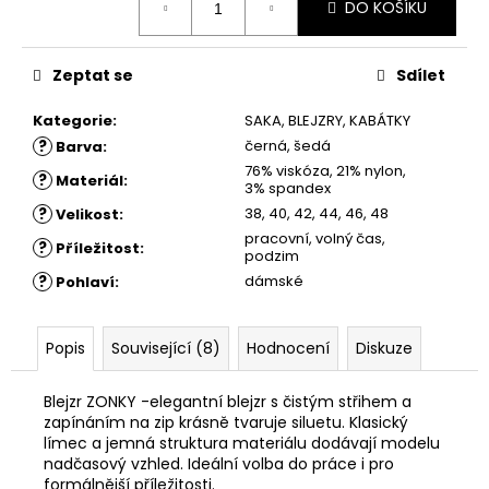
č
DO KOŠÍKU
cena:
u
j
e
Zeptat se
Sdílet
m
e
Kategorie
:
SAKA, BLEJZRY, KABÁTKY
?
černá, šedá
Barva
:
76% viskóza, 21% nylon,
?
Materiál
:
ŠATY
3% spandex
KESY
?
38, 40, 42, 44, 46, 48
Velikost
:
1
pracovní, volný čas,
?
Příležitost
:
260
podzim
Kč
?
dámské
Pohlaví
:
Původně:
1
880
Kč
Popis
Související (8)
Hodnocení
Diskuze
Blejzr ZONKY -elegantní blejzr s čistým střihem a
zapínáním na zip krásně tvaruje siluetu. Klasický
límec a jemná struktura materiálu dodávají modelu
nadčasový vzhled. Ideální volba do práce i pro
formálnější příležitosti.