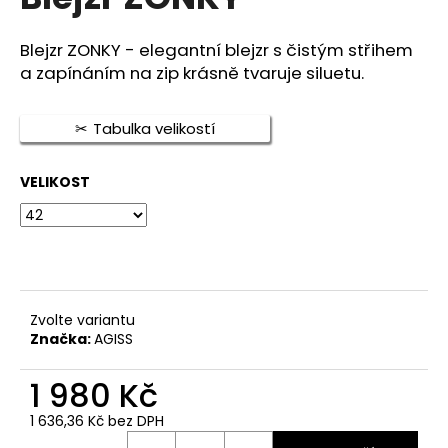
je
a
0,0
z
j
Blejzr ZONKY - elegantní blejzr s čistým střihem
5
a zapínáním na zip krásně tvaruje siluetu.
í
hvězdiček.
t
?
Tabulka velikostí
VELIKOST
HLEDAT
D
Zvolte variantu
o
Značka:
AGISS
p
o
1 980 Kč
r
1 636,36 Kč bez DPH
u
Měrná