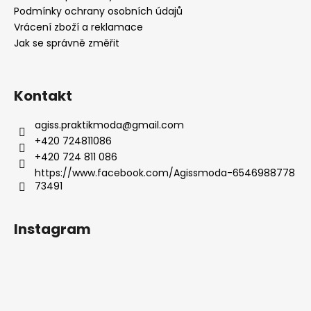
í
Podmínky ochrany osobních údajů
Vrácení zboží a reklamace
Jak se správně změřit
Kontakt
agiss.praktikmoda
@
gmail.com
+420 724811086
+420 724 811 086
https://www.facebook.com/Agissmoda-6546988778
73491
Instagram