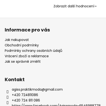
Zobrazit další hodnocení
Z
á
Informace pro vás
p
a
Jak nakupovat
t
Obchodní podmínky
í
Podmínky ochrany osobních údajů
Vrácení zboží a reklamace
Jak se správně změřit
Kontakt
agiss.praktikmoda
@
gmail.com
+420 724811086
+420 724 811 086
https://www.facebook.com/Agissmoda-6546988778