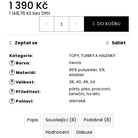
č
1 390 Kč
u
1 148,76 Kč bez DPH
j
Měrná
e
DO KOŠÍKU
cena:
m
e
Zeptat se
Sdílet
ŠATY
Kategorie
:
TOPY, TUNIKY A HALENKY
ROSE
?
černá
-
Barva
:
POUZDROVÉ
95% polyester, 5%
?
Materiál
:
ŠATY
elastan
-
?
36, 40, 46, 34
Velikost
:
MODRÉ
párty, ples, pracovní,
?
Příležitost
:
1
taneční, na léto
680
?
dámské
Pohlaví
:
Kč
Popis
Související (8)
Podobné (8)
Hodnocení
Diskuze