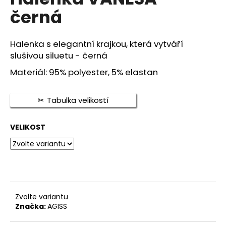
je
a
černá
0,0
z
j
5
í
hvězdiček.
Halenka s elegantní krajkou, která vytváří
t
slušivou siluetu - černá
?
Materiál: 95% polyester, 5% elastan
Tabulka velikostí
HLEDAT
VELIKOST
D
o
p
o
Zvolte variantu
r
Značka:
AGISS
u