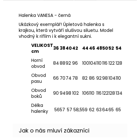
Halenka VANESA - černá
Ukázkový exemplář! Úpletová halenka s
krajkou, která vytváří slušivou siluetu. Model
vhodný k riflím i k elegantní sukni.
VELIKOST
36
38
40
42
44
46
48
50
52
54
cm
Horní
84
88
92
96
100
104
110
116
122
128
obvod
Obvod
66
70
74
78
82
86
92
98
104
110
pasu
Obvod
90
94
98
102
106
110
116
122
128
134
boků
Délka
56
57
57
58,5
59
62
63
64
65
65
halenky