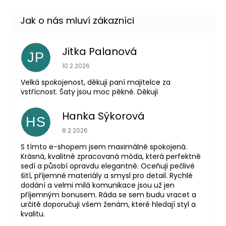
Jitka Palanová
JP
Hodnocení obchodu je 5 z 5 hvězdiček.
10.2.2026
Velká spokojenost, děkuji paní majitelce za
vstřícnost. Šaty jsou moc pěkné. Děkuji
Hanka Sýkorová
HS
Hodnocení obchodu je 5 z 5 hvězdiček.
8.2.2026
S tímto e-shopem jsem maximálně spokojená.
Krásná, kvalitně zpracovaná móda, která perfektně
sedí a působí opravdu elegantně. Oceňuji pečlivé
šití, příjemné materiály a smysl pro detail. Rychlé
dodání a velmi milá komunikace jsou už jen
příjemným bonusem. Ráda se sem budu vracet a
určitě doporučuji všem ženám, které hledají styl a
kvalitu.