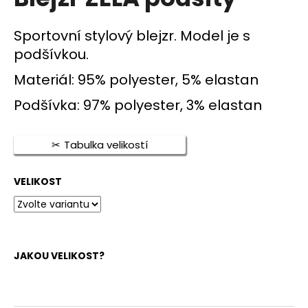
je
a
0,0
z
j
Sportovní stylový blejzr. Model je s
5
í
podšívkou.
hvězdiček.
t
Materiál: 95% polyester, 5% elastan
?
Podšívka: 97% polyester, 3% elastan
Tabulka velikostí
HLEDAT
VELIKOST
D
o
p
JAKOU VELIKOST?
o
r
u