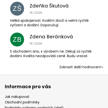
Zdeňka Škutová
ZŠ
Hodnocení obchodu je 5 z 5 hvězdiček.
16.1.2026
Veliká spokojenost. Kvalitní zboží a velmi rychlé
vyřízení a dodání. Doporučuji
Zdena Beránková
ZB
Hodnocení obchodu je 1 z 5 hvězdiček.
15.1.2026
S obchodem ano, s výrobem ne. Děkuji za rychlé
dodání. Kvalita neodpovídá ceně. Budu vracet.
Zobrazit další hodnocení
Z
á
Informace pro vás
p
a
Jak nakupovat
t
Obchodní podmínky
Podmínky ochrany osobních údajů