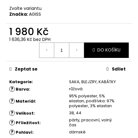
č
u
Zvolte variantu
j
Značka:
AGISS
e
m
1 980 Kč
e
1 636,36 Kč bez DPH
Měrná
DO KOŠÍKU
cena:
ŠATY
SOFIA
-
KOŠILOVÉ
Zeptat se
Sdílet
ŠATY
-
Kategorie
:
SAKA, BLEJZRY, KABÁTKY
ČERVENÉ
?
růžová
Barva
:
1
95% polyester, 5%
780
?
elastan, podšívka: 97%
Materiál
:
Kč
polyester, 3% elastan
?
38, 44
Velikost
:
párty, pracovní, volný
?
Příležitost
:
čas
?
dámské
Pohlaví
: