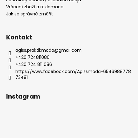
í
Vrácení zboží a reklamace
Jak se správně změřit
Kontakt
agiss.praktikmoda
@
gmail.com
+420 724811086
+420 724 811 086
https://www.facebook.com/Agissmoda-6546988778
73491
Instagram