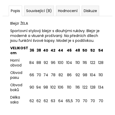
Popis
Související (8)
Hodnocení
Diskuze
Blejzr ŽELA
Sportovní stylový blejzr s dlouhými rukávy. Blejzr je
moderně a vkusně prošívaný. Na předních dílech
jsou funkční švové kapsy. Model je s podšívkou.
VELIKOST
36
38
40
42
44
46
48
50
52
54
cm
Horní
84
88
92
96
100
104
110
116
122
128
obvod
Obvod
66
70
74
78
82
86
92
98
104
110
pasu
Obvod
90
94
98
102
106
110
116
122
128
134
boků
Délka
62
62
62
63
64
65,5
70
70
70
70
saka